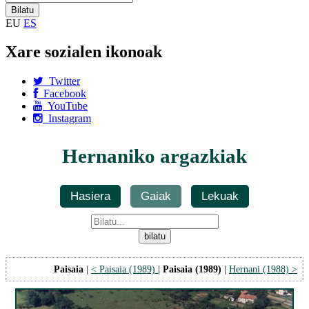
EU
ES
Xare sozialen ikonoak
Twitter
Facebook
YouTube
Instagram
Hernaniko argazkiak
Hasiera
Gaiak
Lekuak
Paisaia
|
< Paisaia (1989)
|
Paisaia (1989)
|
Hernani (1988) >