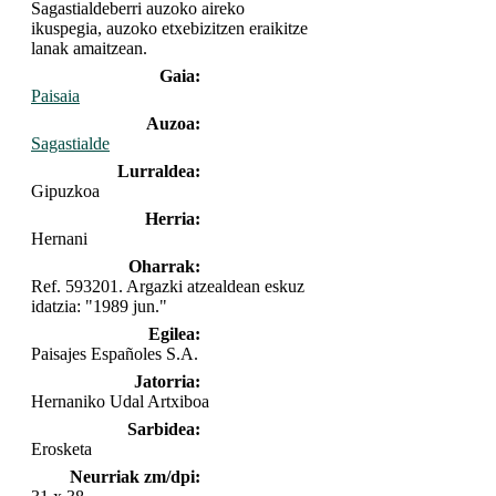
Sagastialdeberri auzoko aireko
ikuspegia, auzoko etxebizitzen eraikitze
lanak amaitzean.
Gaia:
Paisaia
Auzoa:
Sagastialde
Lurraldea:
Gipuzkoa
Herria:
Hernani
Oharrak:
Ref. 593201. Argazki atzealdean eskuz
idatzia: "1989 jun."
Egilea:
Paisajes Españoles S.A.
Jatorria:
Hernaniko Udal Artxiboa
Sarbidea:
Erosketa
Neurriak zm/dpi: