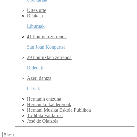
Urtez urte
Bilaketa
Liburuak
41 liburuen zerrenda
San Joan Konpartsa
29 liburuxken zerrenda
Bideoak
Azeri dantza
CD-ak
Hernanin entzuna
Hernaniko kaldereroak
Hernani Musika Eskola Publikoa
Txilibita Fanfarrea
José de Olaizola