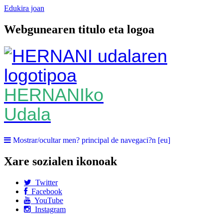
Edukira joan
Webgunearen titulo eta logoa
HERNANIko
Udala
Mostrar/ocultar men? principal de navegaci?n [eu]
Xare sozialen ikonoak
Twitter
Facebook
YouTube
Instagram