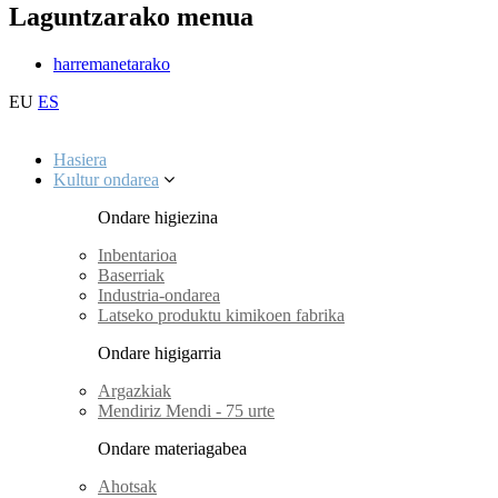
Laguntzarako menua
harremanetarako
EU
ES
Hasiera
Kultur ondarea
Ondare higiezina
Inbentarioa
Baserriak
Industria-ondarea
Latseko produktu kimikoen fabrika
Ondare higigarria
Argazkiak
Mendiriz Mendi - 75 urte
Ondare materiagabea
Ahotsak