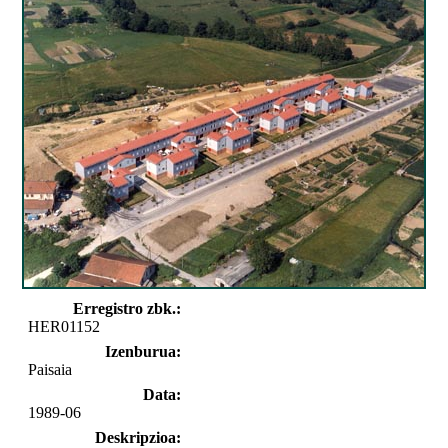
Erregistro zbk.:
HER01152
Izenburua:
Paisaia
Data:
1989-06
Deskripzioa: