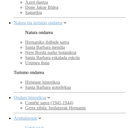
Azeri dantza
Done Jakue Bidea
Sagardoa
Natura eta turismo ondarea
Natura ondarea
Hernaniko ibilbide sarea
Santa Barbara mendia
Nere Borda parke botanikoa
Santa Barbara eskalada eskola
Urumea ibaia
Turismo ondarea
Hirigune historikoa
Santa Barbara gotorlekua
Ondare historikoa
Cométe sarea (1941-1944)
Gerra zibila: fusilatzeak Hernanin
Argitalpenak
Urtekariak