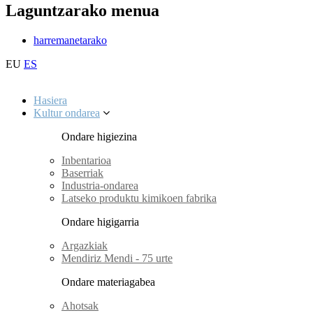
Laguntzarako menua
harremanetarako
EU
ES
Hasiera
Kultur ondarea
Ondare higiezina
Inbentarioa
Baserriak
Industria-ondarea
Latseko produktu kimikoen fabrika
Ondare higigarria
Argazkiak
Mendiriz Mendi - 75 urte
Ondare materiagabea
Ahotsak