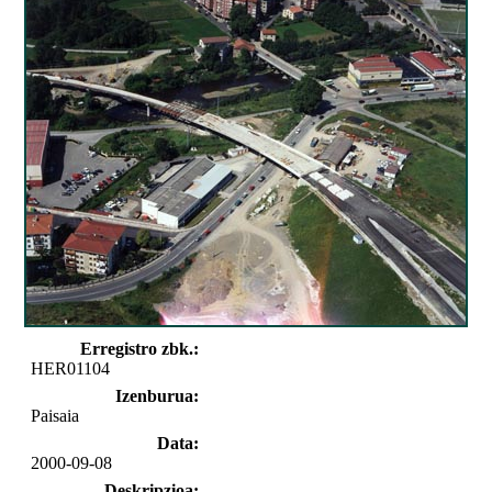
Erregistro zbk.:
HER01104
Izenburua:
Paisaia
Data:
2000-09-08
Deskripzioa: