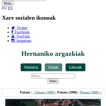
EU
ES
Xare sozialen ikonoak
Twitter
Facebook
YouTube
Instagram
Hernaniko argazkiak
Hasiera
Gaiak
Lekuak
Paisaia
|
< Paisaia (2000)
|
Paisaia (2000)
|
Paisaia (2000) >