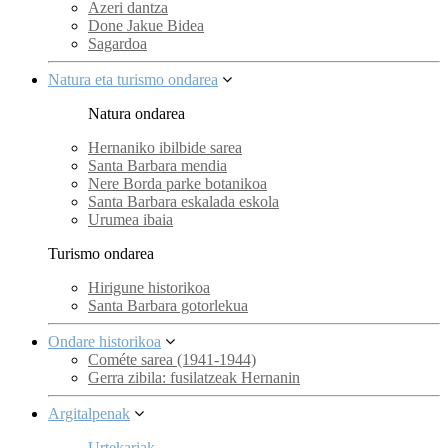
Azeri dantza
Done Jakue Bidea
Sagardoa
Natura eta turismo ondarea
Natura ondarea
Hernaniko ibilbide sarea
Santa Barbara mendia
Nere Borda parke botanikoa
Santa Barbara eskalada eskola
Urumea ibaia
Turismo ondarea
Hirigune historikoa
Santa Barbara gotorlekua
Ondare historikoa
Cométe sarea (1941-1944)
Gerra zibila: fusilatzeak Hernanin
Argitalpenak
Urtekariak