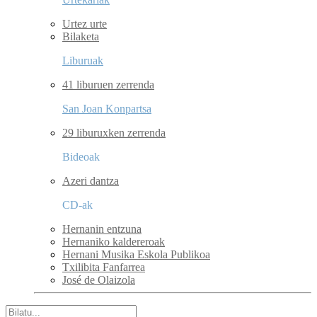
Urtez urte
Bilaketa
Liburuak
41 liburuen zerrenda
San Joan Konpartsa
29 liburuxken zerrenda
Bideoak
Azeri dantza
CD-ak
Hernanin entzuna
Hernaniko kaldereroak
Hernani Musika Eskola Publikoa
Txilibita Fanfarrea
José de Olaizola