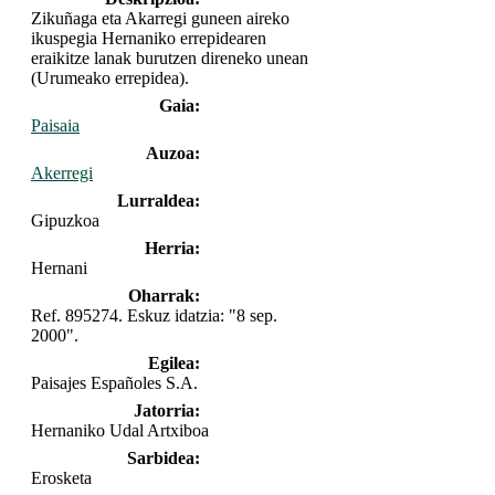
Zikuñaga eta Akarregi guneen aireko
ikuspegia Hernaniko errepidearen
eraikitze lanak burutzen direneko unean
(Urumeako errepidea).
Gaia:
Paisaia
Auzoa:
Akerregi
Lurraldea:
Gipuzkoa
Herria:
Hernani
Oharrak:
Ref. 895274. Eskuz idatzia: "8 sep.
2000".
Egilea:
Paisajes Españoles S.A.
Jatorria:
Hernaniko Udal Artxiboa
Sarbidea:
Erosketa