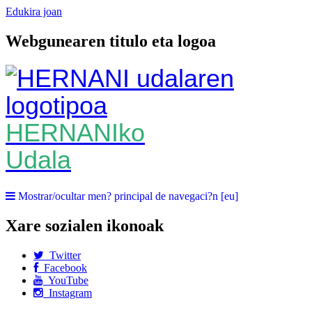
Edukira joan
Webgunearen titulo eta logoa
HERNANIko
Udala
Mostrar/ocultar men? principal de navegaci?n [eu]
Xare sozialen ikonoak
Twitter
Facebook
YouTube
Instagram