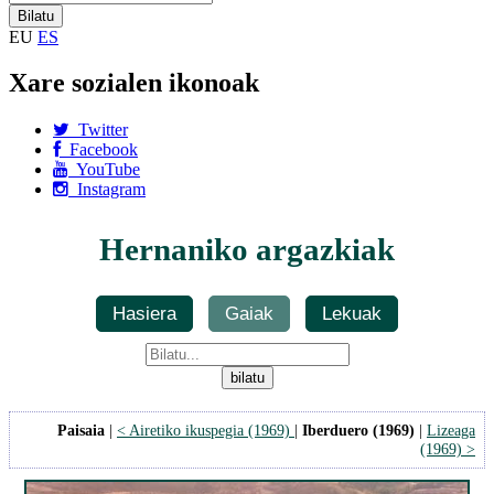
EU
ES
Xare sozialen ikonoak
Twitter
Facebook
YouTube
Instagram
Hernaniko argazkiak
Hasiera
Gaiak
Lekuak
Paisaia
|
< Airetiko ikuspegia (1969)
|
Iberduero (1969)
|
Lizeaga
(1969) >