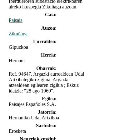
Iberdueroren subestazio elektrikoaren
aireko ikuspegia Zikuñaga auzoan.
Gaia:
Paisaia
Auzoa:
Zikuñaga
Lurraldea:
Gipuzkoa
Herria:
Hernani
Oharrak:
Ref. 94647. Argazki aurrealdean Udal
Artxibategiko zigilua. Argazki
atzealdean egilearen zigilua ; Eskuz
idatzia: "28 ago 1969".
Egilea:
Paisajes Españoles S.A.
Jatorria:
Hernaniko Udal Artxiboa
Sarbidea:
Erosketa
Neurriak zm/dpi: