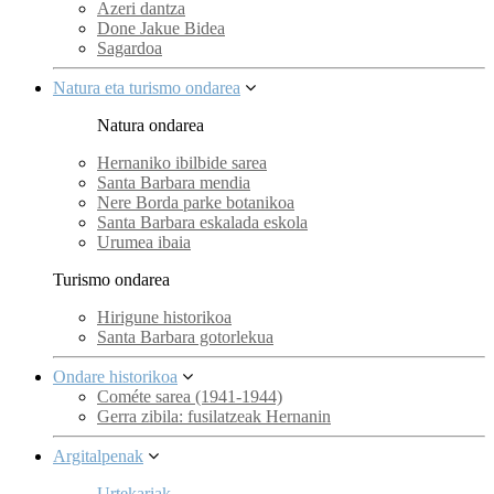
Azeri dantza
Done Jakue Bidea
Sagardoa
Natura eta turismo ondarea
Natura ondarea
Hernaniko ibilbide sarea
Santa Barbara mendia
Nere Borda parke botanikoa
Santa Barbara eskalada eskola
Urumea ibaia
Turismo ondarea
Hirigune historikoa
Santa Barbara gotorlekua
Ondare historikoa
Cométe sarea (1941-1944)
Gerra zibila: fusilatzeak Hernanin
Argitalpenak
Urtekariak