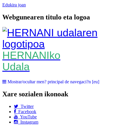
Edukira joan
Webgunearen titulo eta logoa
HERNANIko
Udala
Mostrar/ocultar men? principal de navegaci?n [eu]
Xare sozialen ikonoak
Twitter
Facebook
YouTube
Instagram