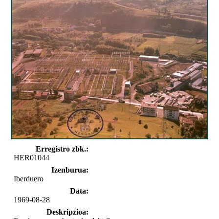
Erregistro zbk.:
HER01044
Izenburua:
Iberduero
Data:
1969-08-28
Deskripzioa: