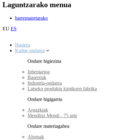
Laguntzarako menua
harremanetarako
EU
ES
Hasiera
Kultur ondarea
Ondare higiezina
Inbentarioa
Baserriak
Industria-ondarea
Latseko produktu kimikoen fabrika
Ondare higigarria
Argazkiak
Mendiriz Mendi - 75 urte
Ondare materiagabea
Ahotsak