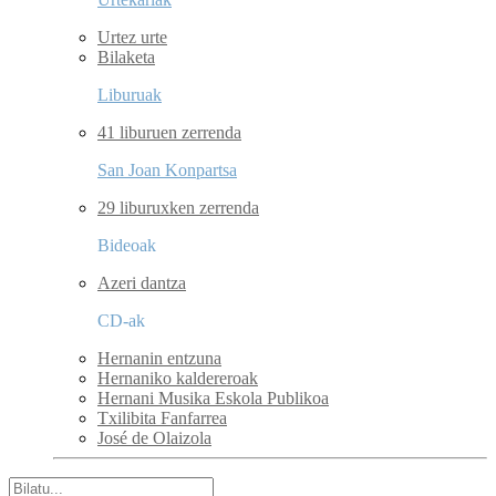
Urtez urte
Bilaketa
Liburuak
41 liburuen zerrenda
San Joan Konpartsa
29 liburuxken zerrenda
Bideoak
Azeri dantza
CD-ak
Hernanin entzuna
Hernaniko kaldereroak
Hernani Musika Eskola Publikoa
Txilibita Fanfarrea
José de Olaizola