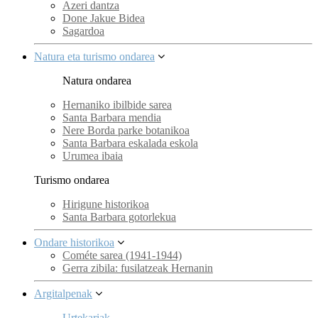
Azeri dantza
Done Jakue Bidea
Sagardoa
Natura eta turismo ondarea
Natura ondarea
Hernaniko ibilbide sarea
Santa Barbara mendia
Nere Borda parke botanikoa
Santa Barbara eskalada eskola
Urumea ibaia
Turismo ondarea
Hirigune historikoa
Santa Barbara gotorlekua
Ondare historikoa
Cométe sarea (1941-1944)
Gerra zibila: fusilatzeak Hernanin
Argitalpenak
Urtekariak