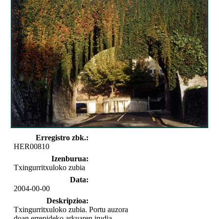
Erregistro zbk.:
HER00810
Izenburua:
Txingurritxuloko zubia
Data:
2004-00-00
Deskripzioa:
Txingurritxuloko zubia. Portu auzora
doan errepideko arkuaren irudia.