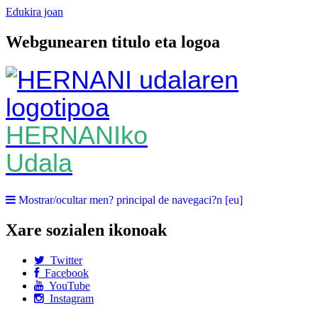
Edukira joan
Webgunearen titulo eta logoa
HERNANIko
Udala
Mostrar/ocultar men? principal de navegaci?n [eu]
Xare sozialen ikonoak
Twitter
Facebook
YouTube
Instagram