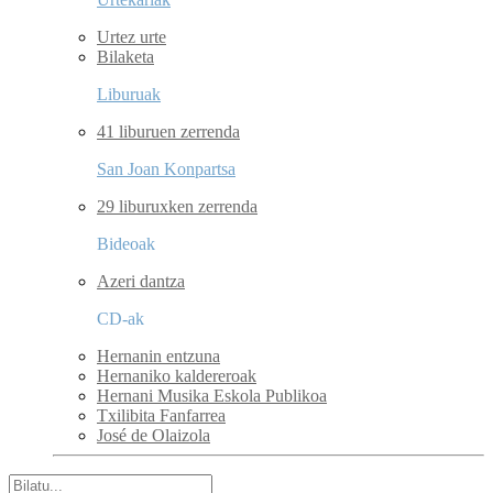
Urtez urte
Bilaketa
Liburuak
41 liburuen zerrenda
San Joan Konpartsa
29 liburuxken zerrenda
Bideoak
Azeri dantza
CD-ak
Hernanin entzuna
Hernaniko kaldereroak
Hernani Musika Eskola Publikoa
Txilibita Fanfarrea
José de Olaizola