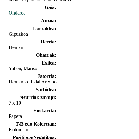
Gaia:
Ondarea
Auzoa:
Lurraldea:
Gipuzkoa
Herria:
Hernani
Oharrak:
Egilea:
Yaben, Marisol
Jatorria:
Hernaniko Udal Artxiboa
Sarbidea:
Neurriak zm/dpi:
7 x 10
Euskarria:
Papera
T/B edo Koloretan:
Koloretan
Positiboa/Negatiboa: