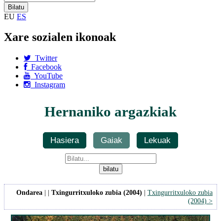
EU
ES
Xare sozialen ikonoak
Twitter
Facebook
YouTube
Instagram
Hernaniko argazkiak
Hasiera
Gaiak
Lekuak
Ondarea
| |
Txingurritxuloko zubia (2004)
|
Txingurritxuloko zubia
(2004) >