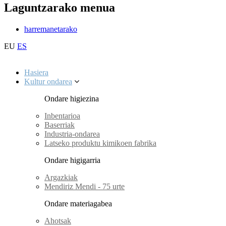
Laguntzarako menua
harremanetarako
EU
ES
Hasiera
Kultur ondarea
Ondare higiezina
Inbentarioa
Baserriak
Industria-ondarea
Latseko produktu kimikoen fabrika
Ondare higigarria
Argazkiak
Mendiriz Mendi - 75 urte
Ondare materiagabea
Ahotsak