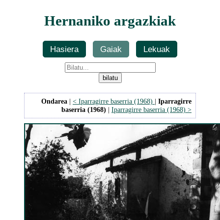
Hernaniko argazkiak
Hasiera
Gaiak
Lekuak
Ondarea
|
< Iparragirre baserria (1968)
|
Iparragirre
baserria (1968)
|
Iparragirre baserria (1968) >