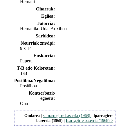
Hernani
Oharrak:
Egilea:
Jatorria:
Hernaniko Udal Artxiboa
Sarbidea:
Neurriak zm/dpi:
9 x 14
Euskarria:
Papera
T/B edo Koloretan:
T/B
Positiboa/Negatiboa:
Positiboa
Kontserbazio
egoera:
Ona
Ondarea
|
< Iparragirre baserria (1968)
|
Iparragirre
baserria (1968)
|
Iparragirre baserria (1968) >