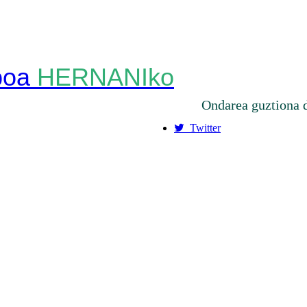
HERNANIko
Ondarea guztiona 
Twitter