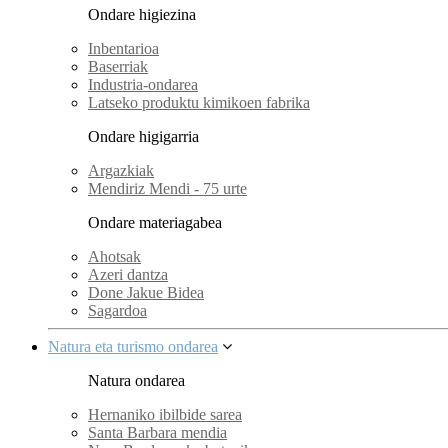
Ondare higiezina
Inbentarioa
Baserriak
Industria-ondarea
Latseko produktu kimikoen fabrika
Ondare higigarria
Argazkiak
Mendiriz Mendi - 75 urte
Ondare materiagabea
Ahotsak
Azeri dantza
Done Jakue Bidea
Sagardoa
Natura eta turismo ondarea
Natura ondarea
Hernaniko ibilbide sarea
Santa Barbara mendia