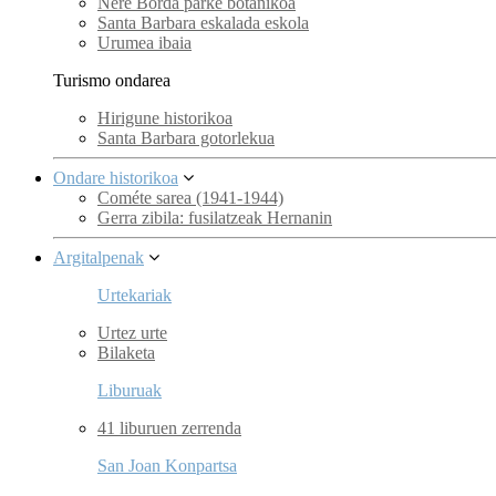
Nere Borda parke botanikoa
Santa Barbara eskalada eskola
Urumea ibaia
Turismo ondarea
Hirigune historikoa
Santa Barbara gotorlekua
Ondare historikoa
Cométe sarea (1941-1944)
Gerra zibila: fusilatzeak Hernanin
Argitalpenak
Urtekariak
Urtez urte
Bilaketa
Liburuak
41 liburuen zerrenda
San Joan Konpartsa