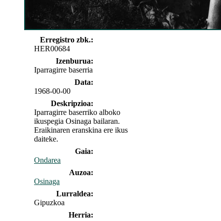
Erregistro zbk.:
HER00684
Izenburua:
Iparragirre baserria
Data:
1968-00-00
Deskripzioa:
Iparragirre baserriko alboko
ikuspegia Osinaga bailaran.
Eraikinaren eranskina ere ikus
daiteke.
Gaia:
Ondarea
Auzoa:
Osinaga
Lurraldea:
Gipuzkoa
Herria: