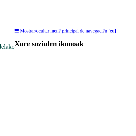
Mostrar/ocultar men? principal de navegaci?n [eu]
Xare sozialen ikonoak
delako