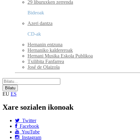
29 liburuxken zerrenda
Bideoak
Azeri dantza
CD-ak
Hernanin entzuna
Hernaniko kaldereroak
Hernani Musika Eskola Publikoa
Txilibita Fanfarrea
José de Olaizola
EU
ES
Xare sozialen ikonoak
Twitter
Facebook
YouTube
Instagram