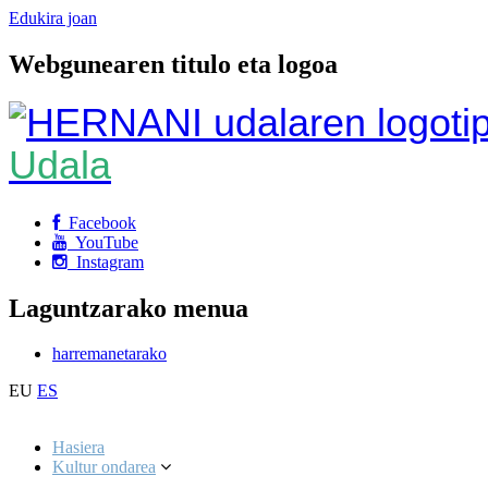
Edukira joan
Webgunearen titulo eta logoa
Udala
Facebook
YouTube
Instagram
Laguntzarako menua
harremanetarako
EU
ES
Hasiera
Kultur ondarea