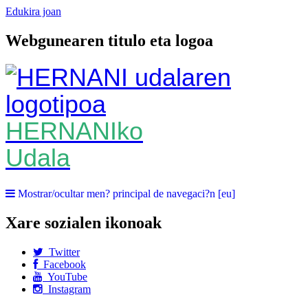
Edukira joan
Webgunearen titulo eta logoa
HERNANIko
Udala
Mostrar/ocultar men? principal de navegaci?n [eu]
Xare sozialen ikonoak
Twitter
Facebook
YouTube
Instagram