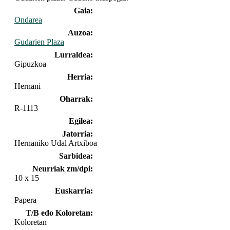
Gaia:
Ondarea
Auzoa:
Gudarien Plaza
Lurraldea:
Gipuzkoa
Herria:
Hernani
Oharrak:
R-1113
Egilea:
Jatorria:
Hernaniko Udal Artxiboa
Sarbidea:
Neurriak zm/dpi:
10 x 15
Euskarria:
Papera
T/B edo Koloretan:
Koloretan