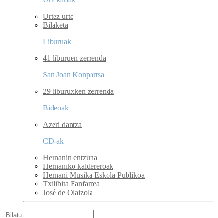
Urtez urte
Bilaketa
Liburuak
41 liburuen zerrenda
San Joan Konpartsa
29 liburuxken zerrenda
Bideoak
Azeri dantza
CD-ak
Hernanin entzuna
Hernaniko kaldereroak
Hernani Musika Eskola Publikoa
Txilibita Fanfarrea
José de Olaizola