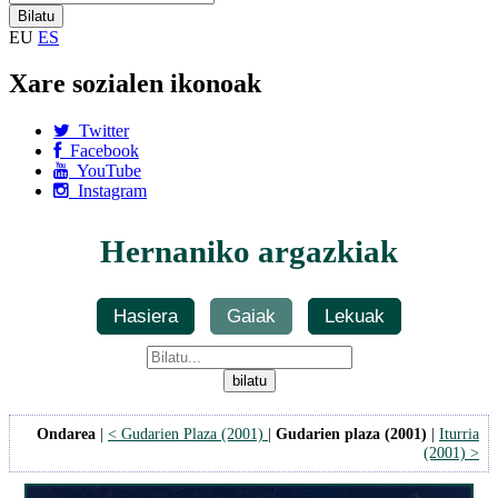
EU
ES
Xare sozialen ikonoak
Twitter
Facebook
YouTube
Instagram
Hernaniko argazkiak
Hasiera
Gaiak
Lekuak
Ondarea
|
< Gudarien Plaza (2001)
|
Gudarien plaza (2001)
|
Iturria
(2001) >