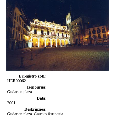
Erregistro zbk.:
HER00062
Izenburua:
Gudarien plaza
Data:
2001
Deskripzioa:
Gudarien plaza. Gaueko ikuspegia.