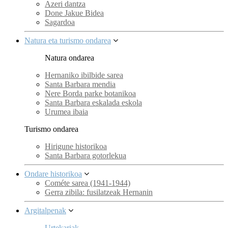
Azeri dantza
Done Jakue Bidea
Sagardoa
Natura eta turismo ondarea
Natura ondarea
Hernaniko ibilbide sarea
Santa Barbara mendia
Nere Borda parke botanikoa
Santa Barbara eskalada eskola
Urumea ibaia
Turismo ondarea
Hirigune historikoa
Santa Barbara gotorlekua
Ondare historikoa
Cométe sarea (1941-1944)
Gerra zibila: fusilatzeak Hernanin
Argitalpenak
Urtekariak