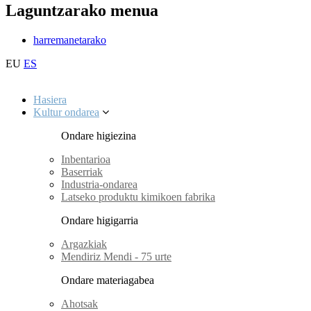
Laguntzarako menua
harremanetarako
EU
ES
Hasiera
Kultur ondarea
Ondare higiezina
Inbentarioa
Baserriak
Industria-ondarea
Latseko produktu kimikoen fabrika
Ondare higigarria
Argazkiak
Mendiriz Mendi - 75 urte
Ondare materiagabea
Ahotsak