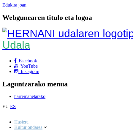
Edukira joan
Webgunearen titulo eta logoa
Udala
Facebook
YouTube
Instagram
Laguntzarako menua
harremanetarako
EU
ES
Hasiera
Kultur ondarea