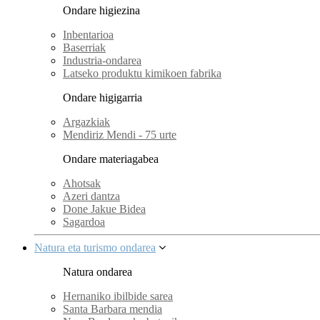
Ondare higiezina
Inbentarioa
Baserriak
Industria-ondarea
Latseko produktu kimikoen fabrika
Ondare higigarria
Argazkiak
Mendiriz Mendi - 75 urte
Ondare materiagabea
Ahotsak
Azeri dantza
Done Jakue Bidea
Sagardoa
Natura eta turismo ondarea
Natura ondarea
Hernaniko ibilbide sarea
Santa Barbara mendia