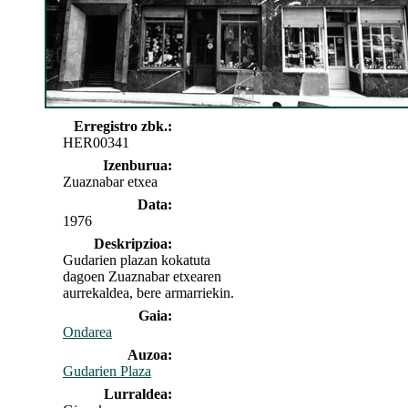
Erregistro zbk.:
HER00341
Izenburua:
Zuaznabar etxea
Data:
1976
Deskripzioa:
Gudarien plazan kokatuta
dagoen Zuaznabar etxearen
aurrekaldea, bere armarriekin.
Gaia:
Ondarea
Auzoa:
Gudarien Plaza
Lurraldea: