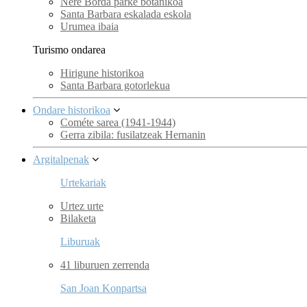
Nere Borda parke botanikoa
Santa Barbara eskalada eskola
Urumea ibaia
Turismo ondarea
Hirigune historikoa
Santa Barbara gotorlekua
Ondare historikoa
Cométe sarea (1941-1944)
Gerra zibila: fusilatzeak Hernanin
Argitalpenak
Urtekariak
Urtez urte
Bilaketa
Liburuak
41 liburuen zerrenda
San Joan Konpartsa