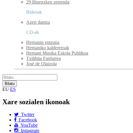
29 liburuxken zerrenda
Bideoak
Azeri dantza
CD-ak
Hernanin entzuna
Hernaniko kaldereroak
Hernani Musika Eskola Publikoa
Txilibita Fanfarrea
José de Olaizola
EU
ES
Xare sozialen ikonoak
Twitter
Facebook
YouTube
Instagram