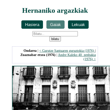
Hernaniko argazkiak
Hasiera
Gaiak
Lekuak
Ondarea
|
< Gurutze Santuaren guruztokia (1976)
|
Zuaznabar etxea (1976)
|
Andre Kaleko 40. zenbakia
(1976) >