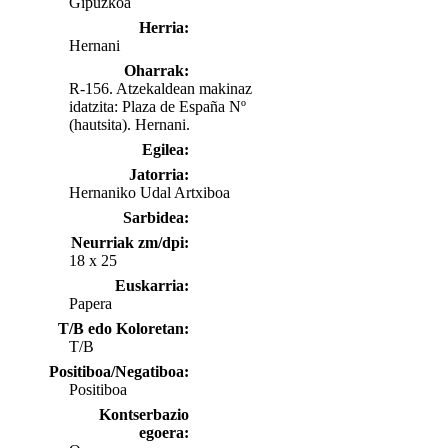
Gipuzkoa
Herria:
Hernani
Oharrak:
R-156. Atzekaldean makinaz
idatzita: Plaza de España Nº
(hautsita). Hernani.
Egilea:
Jatorria:
Hernaniko Udal Artxiboa
Sarbidea:
Neurriak zm/dpi:
18 x 25
Euskarria:
Papera
T/B edo Koloretan:
T/B
Positiboa/Negatiboa:
Positiboa
Kontserbazio
egoera: