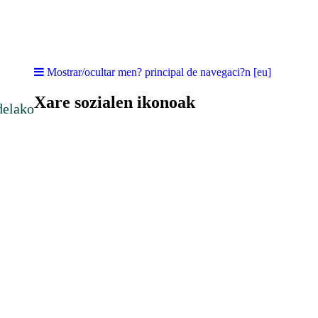
Mostrar/ocultar men? principal de navegaci?n [eu]
Xare sozialen ikonoak
delako