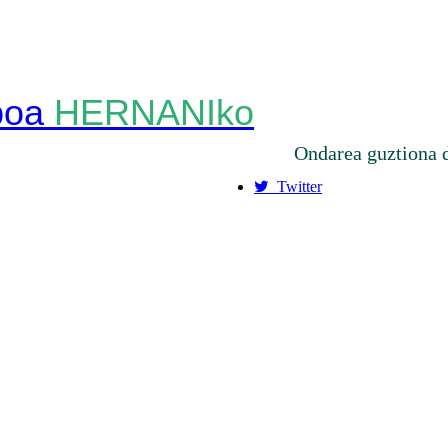
HERNANIko
Ondarea guztiona 
Twitter