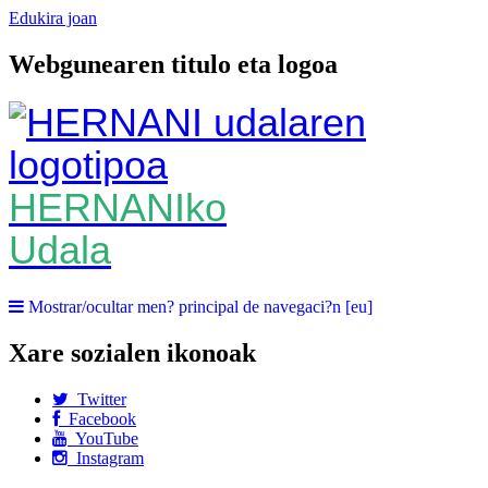
Edukira joan
Webgunearen titulo eta logoa
HERNANIko
Udala
Mostrar/ocultar men? principal de navegaci?n [eu]
Xare sozialen ikonoak
Twitter
Facebook
YouTube
Instagram