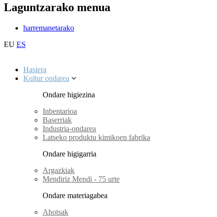
Laguntzarako menua
harremanetarako
EU
ES
Hasiera
Kultur ondarea
Ondare higiezina
Inbentarioa
Baserriak
Industria-ondarea
Latseko produktu kimikoen fabrika
Ondare higigarria
Argazkiak
Mendiriz Mendi - 75 urte
Ondare materiagabea
Ahotsak