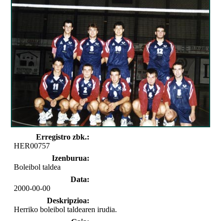
Erregistro zbk.:
HER00757
Izenburua:
Boleibol taldea
Data:
2000-00-00
Deskripzioa:
Herriko boleibol taldearen irudia.