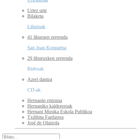
Urtez urte
Bilaketa
Liburuak
41 liburuen zerrenda
San Joan Konpartsa
29 liburuxken zerrenda
Bideoak
Azeri dantza
CD-ak
Hernanin entzuna
Hernaniko kaldereroak
Hernani Musika Eskola Publikoa
Txilibita Fanfarrea
José de Olaizola