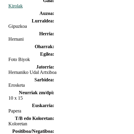
Gaia:
Kirolak
Auzoa:
Lurraldea:
Gipuzkoa
Herria:
Hernani
Oharrak:
Egilea:
Foto Biyok
Jatorria:
Hernaniko Udal Artxiboa
Sarbidea:
Erosketa
Neurriak zm/dpi:
10 x 15
Euskarria:
Papera
T/B edo Koloretan:
Koloretan
Positiboa/Negatiboa: