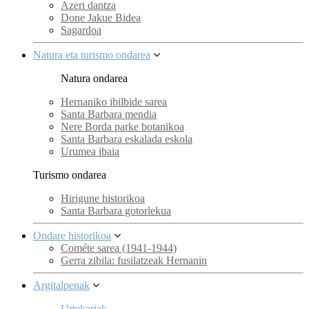
Azeri dantza
Done Jakue Bidea
Sagardoa
Natura eta turismo ondarea
Natura ondarea
Hernaniko ibilbide sarea
Santa Barbara mendia
Nere Borda parke botanikoa
Santa Barbara eskalada eskola
Urumea ibaia
Turismo ondarea
Hirigune historikoa
Santa Barbara gotorlekua
Ondare historikoa
Cométe sarea (1941-1944)
Gerra zibila: fusilatzeak Hernanin
Argitalpenak
Urtekariak