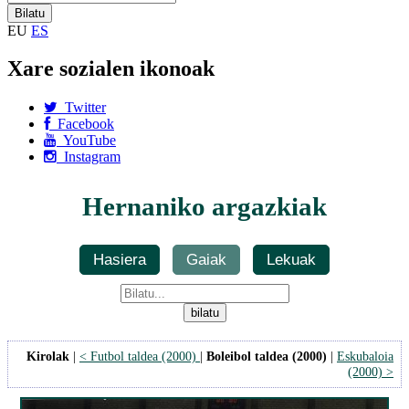
EU
ES
Xare sozialen ikonoak
Twitter
Facebook
YouTube
Instagram
Hernaniko argazkiak
Hasiera
Gaiak
Lekuak
Kirolak
|
< Futbol taldea (2000)
|
Boleibol taldea (2000)
|
Eskubaloia
(2000) >