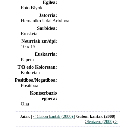
Egilea:
Foto Biyok
Jatorria:
Hernaniko Udal Artxiboa
Sarbidea:
Erosketa
Neurriak zm/dpi:
10 x 15
Euskarria:
Papera
T/B edo Koloretan:
Koloretan
Positiboa/Negatiboa:
Positiboa
Kontserbazio
egoera:
Ona
Jaiak
|
< Gabon kantak (2000)
|
Gabon kantak (2000)
|
Olentzero (2000) >