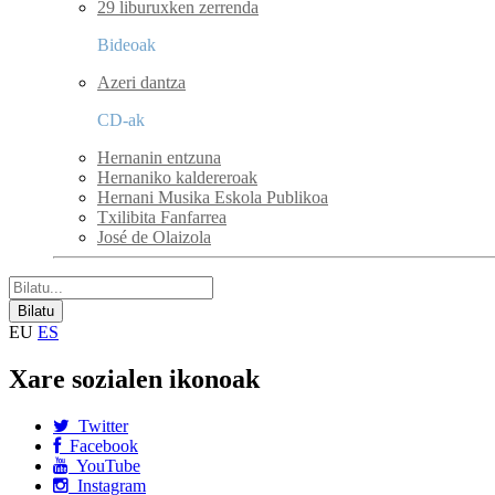
29 liburuxken zerrenda
Bideoak
Azeri dantza
CD-ak
Hernanin entzuna
Hernaniko kaldereroak
Hernani Musika Eskola Publikoa
Txilibita Fanfarrea
José de Olaizola
EU
ES
Xare sozialen ikonoak
Twitter
Facebook
YouTube
Instagram