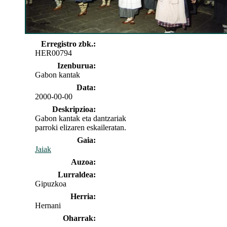
Erregistro zbk.:
HER00794
Izenburua:
Gabon kantak
Data:
2000-00-00
Deskripzioa:
Gabon kantak eta dantzariak
parroki elizaren eskaileratan.
Gaia:
Jaiak
Auzoa:
Lurraldea:
Gipuzkoa
Herria:
Hernani
Oharrak: