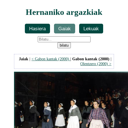
Hernaniko argazkiak
Hasiera
Gaiak
Lekuak
Jaiak
|
< Gabon kantak (2000)
|
Gabon kantak (2000)
|
Olentzero (2000) >