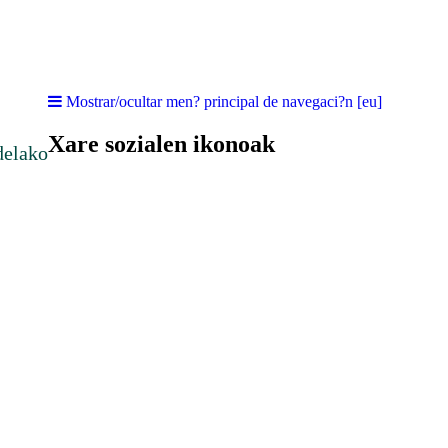
Mostrar/ocultar men? principal de navegaci?n [eu]
Xare sozialen ikonoak
delako