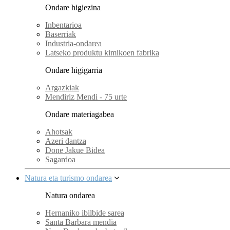
Ondare higiezina
Inbentarioa
Baserriak
Industria-ondarea
Latseko produktu kimikoen fabrika
Ondare higigarria
Argazkiak
Mendiriz Mendi - 75 urte
Ondare materiagabea
Ahotsak
Azeri dantza
Done Jakue Bidea
Sagardoa
Natura eta turismo ondarea
Natura ondarea
Hernaniko ibilbide sarea
Santa Barbara mendia