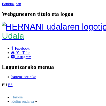
Edukira joan
Webgunearen titulo eta logoa
Udala
Facebook
YouTube
Instagram
Laguntzarako menua
harremanetarako
EU
ES
Hasiera
Kultur ondarea