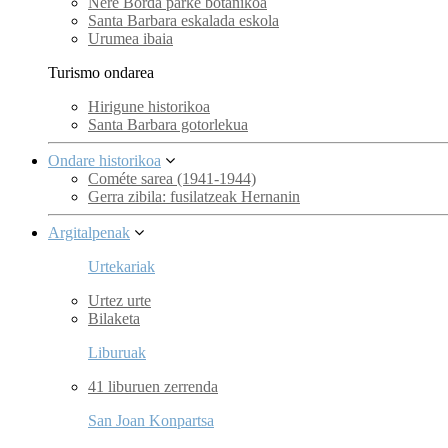
Nere Borda parke botanikoa
Santa Barbara eskalada eskola
Urumea ibaia
Turismo ondarea
Hirigune historikoa
Santa Barbara gotorlekua
Ondare historikoa
Cométe sarea (1941-1944)
Gerra zibila: fusilatzeak Hernanin
Argitalpenak
Urtekariak
Urtez urte
Bilaketa
Liburuak
41 liburuen zerrenda
San Joan Konpartsa