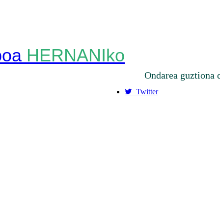
HERNANIko
Ondarea guztiona 
Twitter