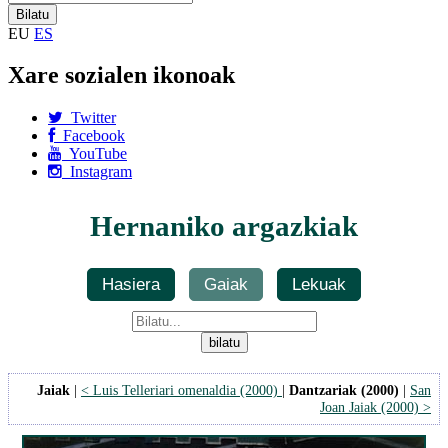
EU
ES
Xare sozialen ikonoak
Twitter
Facebook
YouTube
Instagram
Hernaniko argazkiak
Hasiera
Gaiak
Lekuak
Jaiak
|
< Luis Telleriari omenaldia (2000)
|
Dantzariak (2000)
|
San
Joan Jaiak (2000) >