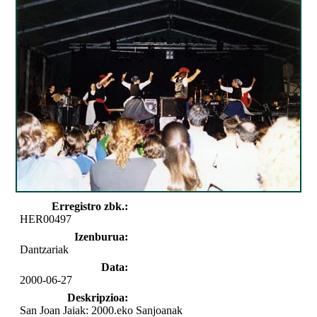
Erregistro zbk.:
HER00497
Izenburua:
Dantzariak
Data:
2000-06-27
Deskripzioa:
San Joan Jaiak: 2000.eko Sanjoanak