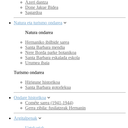
Azeri dantza
Done Jakue Bidea
Sagardoa
Natura eta turismo ondarea
Natura ondarea
Hernaniko ibilbide sarea
Santa Barbara mendia
Nere Borda parke botanikoa
Santa Barbara eskalada eskola
Urumea ibaia
Turismo ondarea
Hirigune historikoa
Santa Barbara gotorlekua
Ondare historikoa
Cométe sarea (1941-1944)
Gerra zibila: fusilatzeak Hernanin
Argitalpenak
Urtekariak