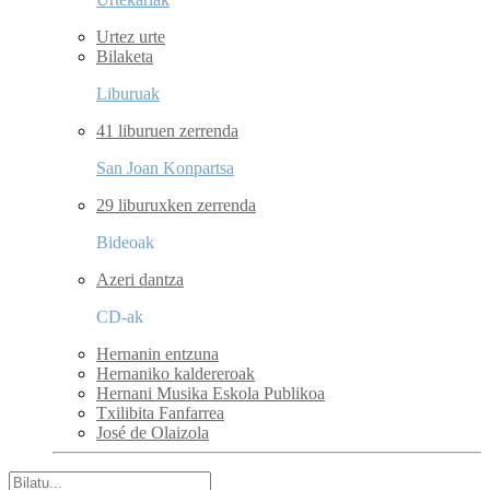
Urtez urte
Bilaketa
Liburuak
41 liburuen zerrenda
San Joan Konpartsa
29 liburuxken zerrenda
Bideoak
Azeri dantza
CD-ak
Hernanin entzuna
Hernaniko kaldereroak
Hernani Musika Eskola Publikoa
Txilibita Fanfarrea
José de Olaizola