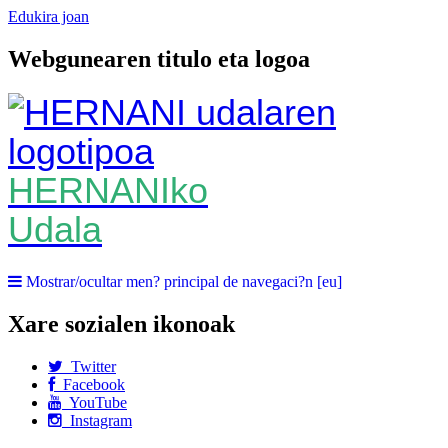
Edukira joan
Webgunearen titulo eta logoa
HERNANIko
Udala
Mostrar/ocultar men? principal de navegaci?n [eu]
Xare sozialen ikonoak
Twitter
Facebook
YouTube
Instagram