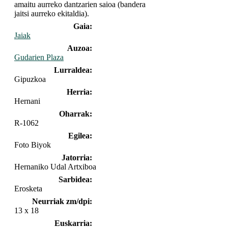
amaitu aurreko dantzarien saioa (bandera
jaitsi aurreko ekitaldia).
Gaia:
Jaiak
Auzoa:
Gudarien Plaza
Lurraldea:
Gipuzkoa
Herria:
Hernani
Oharrak:
R-1062
Egilea:
Foto Biyok
Jatorria:
Hernaniko Udal Artxiboa
Sarbidea:
Erosketa
Neurriak zm/dpi:
13 x 18
Euskarria: