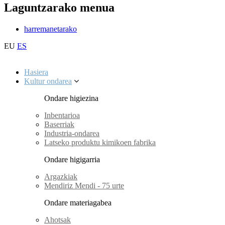
Laguntzarako menua
harremanetarako
EU
ES
Hasiera
Kultur ondarea
Ondare higiezina
Inbentarioa
Baserriak
Industria-ondarea
Latseko produktu kimikoen fabrika
Ondare higigarria
Argazkiak
Mendiriz Mendi - 75 urte
Ondare materiagabea
Ahotsak