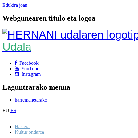
Edukira joan
Webgunearen titulo eta logoa
Udala
Facebook
YouTube
Instagram
Laguntzarako menua
harremanetarako
EU
ES
Hasiera
Kultur ondarea