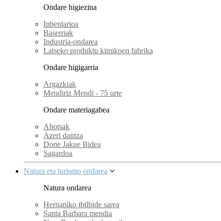
Ondare higiezina
Inbentarioa
Baserriak
Industria-ondarea
Latseko produktu kimikoen fabrika
Ondare higigarria
Argazkiak
Mendiriz Mendi - 75 urte
Ondare materiagabea
Ahotsak
Azeri dantza
Done Jakue Bidea
Sagardoa
Natura eta turismo ondarea
Natura ondarea
Hernaniko ibilbide sarea
Santa Barbara mendia