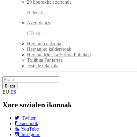
29 liburuxken zerrenda
Bideoak
Azeri dantza
CD-ak
Hernanin entzuna
Hernaniko kaldereroak
Hernani Musika Eskola Publikoa
Txilibita Fanfarrea
José de Olaizola
EU
ES
Xare sozialen ikonoak
Twitter
Facebook
YouTube
Instagram