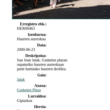
Erregistro zbk.:
HER00463
Izenburua:
Haurren aurreskua
Data:
2000-06-23
Deskripzioa:
San Joan Jaiak. Gudarien plazan
ospaturiko haurren aurreskuan
parte hartutako haurren desfilea.
Gaia:
Jaiak
Auzoa:
Gudarien Plaza
Lurraldea:
Gipuzkoa
Herria: