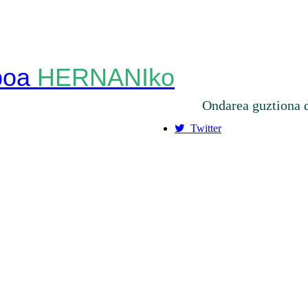
HERNANIko
Ondarea guztiona 
Twitter