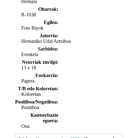
Hernani
Oharrak:
R-1038
Egilea:
Foto Biyok
Jatorria:
Hernaniko Udal Artxiboa
Sarbidea:
Erosketa
Neurriak zm/dpi:
13 x 18
Euskarria:
Papera
T/B edo Koloretan:
Koloretan
Positiboa/Negatiboa:
Positiboa
Kontserbazio
egoera:
Ona