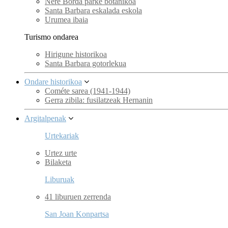
Nere Borda parke botanikoa
Santa Barbara eskalada eskola
Urumea ibaia
Turismo ondarea
Hirigune historikoa
Santa Barbara gotorlekua
Ondare historikoa
Cométe sarea (1941-1944)
Gerra zibila: fusilatzeak Hernanin
Argitalpenak
Urtekariak
Urtez urte
Bilaketa
Liburuak
41 liburuen zerrenda
San Joan Konpartsa