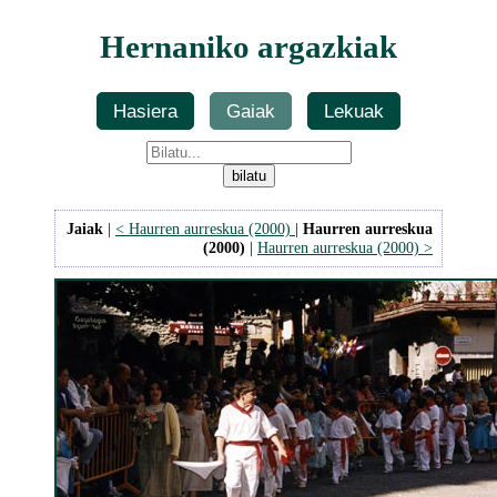
Hernaniko argazkiak
Hasiera
Gaiak
Lekuak
Jaiak
|
< Haurren aurreskua (2000)
|
Haurren aurreskua
(2000)
|
Haurren aurreskua (2000) >