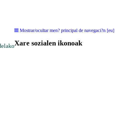
Mostrar/ocultar men? principal de navegaci?n [eu]
Xare sozialen ikonoak
delako