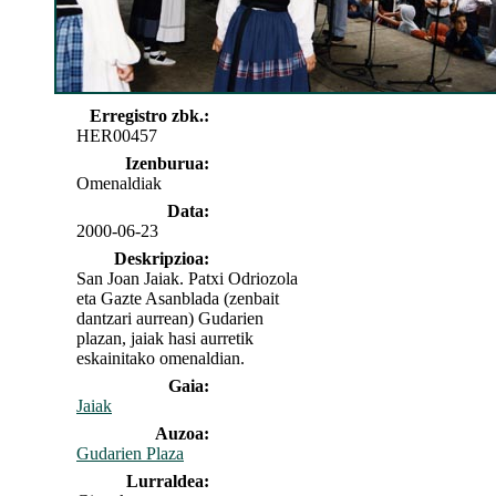
Erregistro zbk.:
HER00457
Izenburua:
Omenaldiak
Data:
2000-06-23
Deskripzioa:
San Joan Jaiak. Patxi Odriozola
eta Gazte Asanblada (zenbait
dantzari aurrean) Gudarien
plazan, jaiak hasi aurretik
eskainitako omenaldian.
Gaia:
Jaiak
Auzoa:
Gudarien Plaza
Lurraldea: