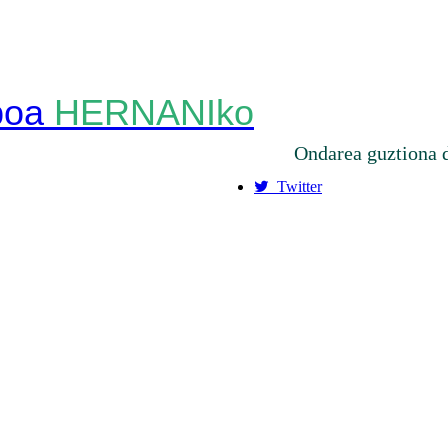
HERNANIko
Ondarea guztiona 
Twitter