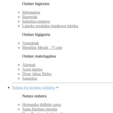
Ondare higiezina
Inbentarioa
Baserriak
Industria-ondarea
Latseko produktu kimikoen fabrika
Ondare higigarria
Argazkiak
Mendiriz Mendi - 75 urte
Ondare materiagabea
Ahotsak
Azeri dantza
Done Jakue Bidea
Sagardoa
Natura eta turismo ondarea
Natura ondarea
Hernaniko ibilbide sarea
Santa Barbara mendia