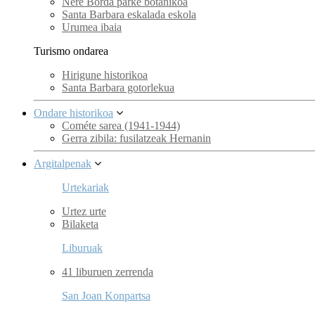
Nere Borda parke botanikoa
Santa Barbara eskalada eskola
Urumea ibaia
Turismo ondarea
Hirigune historikoa
Santa Barbara gotorlekua
Ondare historikoa
Cométe sarea (1941-1944)
Gerra zibila: fusilatzeak Hernanin
Argitalpenak
Urtekariak
Urtez urte
Bilaketa
Liburuak
41 liburuen zerrenda
San Joan Konpartsa