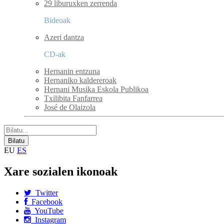
29 liburuxken zerrenda
Bideoak
Azeri dantza
CD-ak
Hernanin entzuna
Hernaniko kaldereroak
Hernani Musika Eskola Publikoa
Txilibita Fanfarrea
José de Olaizola
EU
ES
Xare sozialen ikonoak
Twitter
Facebook
YouTube
Instagram