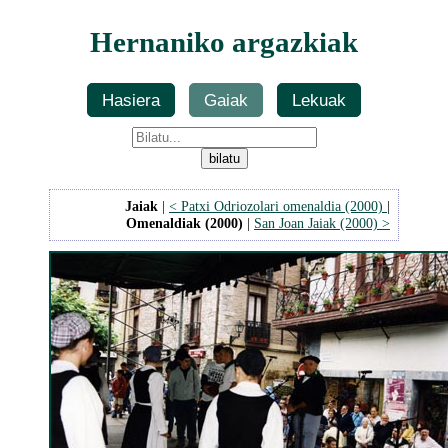
Hernaniko argazkiak
Hasiera
Gaiak
Lekuak
Jaiak
|
< Patxi Odriozolari omenaldia (2000)
|
Omenaldiak (2000)
|
San Joan Jaiak (2000) >