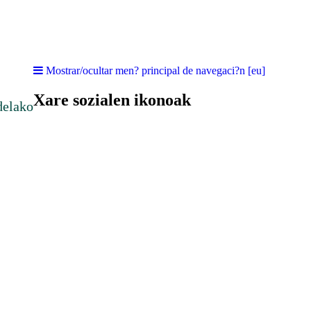
Mostrar/ocultar men? principal de navegaci?n [eu]
Xare sozialen ikonoak
delako