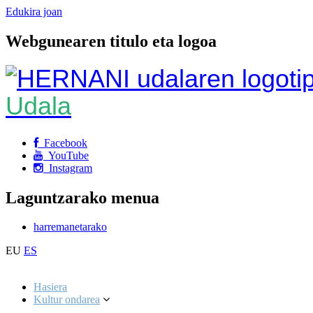
Edukira joan
Webgunearen titulo eta logoa
Udala
Facebook
YouTube
Instagram
Laguntzarako menua
harremanetarako
EU
ES
Hasiera
Kultur ondarea