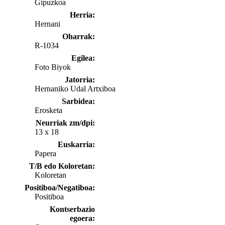
Gipuzkoa
Herria:
Hernani
Oharrak:
R-1034
Egilea:
Foto Biyok
Jatorria:
Hernaniko Udal Artxiboa
Sarbidea:
Erosketa
Neurriak zm/dpi:
13 x 18
Euskarria:
Papera
T/B edo Koloretan:
Koloretan
Positiboa/Negatiboa:
Positiboa
Kontserbazio
egoera: