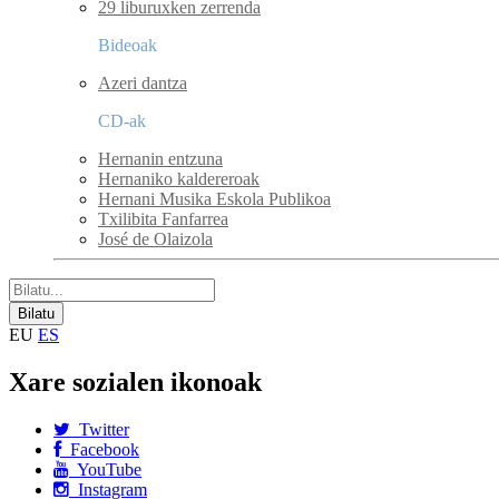
29 liburuxken zerrenda
Bideoak
Azeri dantza
CD-ak
Hernanin entzuna
Hernaniko kaldereroak
Hernani Musika Eskola Publikoa
Txilibita Fanfarrea
José de Olaizola
EU
ES
Xare sozialen ikonoak
Twitter
Facebook
YouTube
Instagram