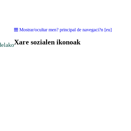
Mostrar/ocultar men? principal de navegaci?n [eu]
Xare sozialen ikonoak
delako