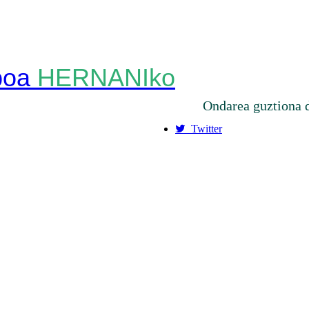
HERNANIko
Ondarea guztiona 
Twitter