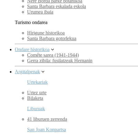
Nere Borda parke botanikoa
Santa Barbara eskalada eskola
Urumea ibaia
Turismo ondarea
Hirigune historikoa
Santa Barbara gotorlekua
Ondare historikoa
Cométe sarea (1941-1944)
Gerra zibila: fusilatzeak Hernanin
Argitalpenak
Urtekariak
Urtez urte
Bilaketa
Liburuak
41 liburuen zerrenda
San Joan Konpartsa