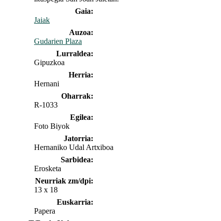
Gaia:
Jaiak
Auzoa:
Gudarien Plaza
Lurraldea:
Gipuzkoa
Herria:
Hernani
Oharrak:
R-1033
Egilea:
Foto Biyok
Jatorria:
Hernaniko Udal Artxiboa
Sarbidea:
Erosketa
Neurriak zm/dpi:
13 x 18
Euskarria:
Papera