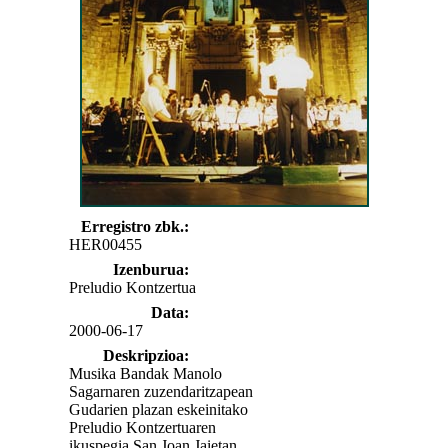
Erregistro zbk.:
HER00455
Izenburua:
Preludio Kontzertua
Data:
2000-06-17
Deskripzioa:
Musika Bandak Manolo
Sagarnaren zuzendaritzapean
Gudarien plazan eskeinitako
Preludio Kontzertuaren
ikuspegia San Joan Jaietan.