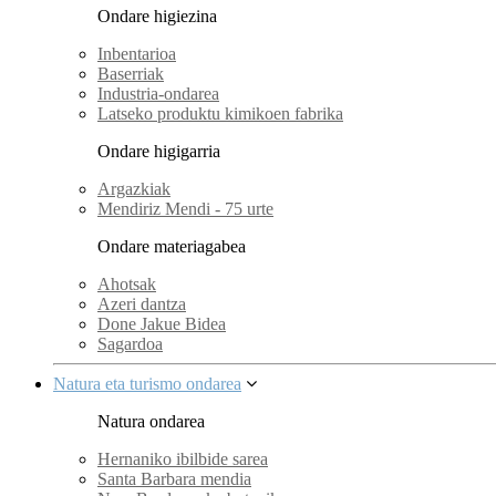
Ondare higiezina
Inbentarioa
Baserriak
Industria-ondarea
Latseko produktu kimikoen fabrika
Ondare higigarria
Argazkiak
Mendiriz Mendi - 75 urte
Ondare materiagabea
Ahotsak
Azeri dantza
Done Jakue Bidea
Sagardoa
Natura eta turismo ondarea
Natura ondarea
Hernaniko ibilbide sarea
Santa Barbara mendia