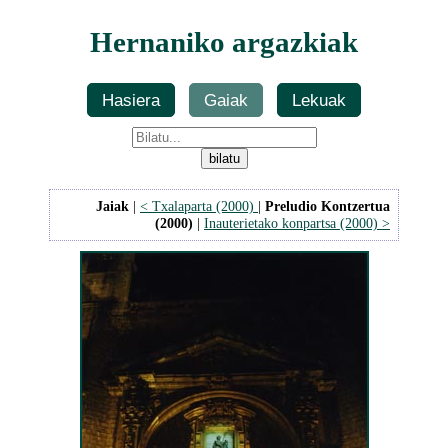
Hernaniko argazkiak
Hasiera
Gaiak
Lekuak
Jaiak
|
< Txalaparta (2000)
|
Preludio Kontzertua
(2000)
|
Inauterietako konpartsa (2000) >