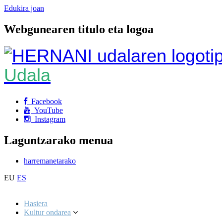
Edukira joan
Webgunearen titulo eta logoa
Udala
Facebook
YouTube
Instagram
Laguntzarako menua
harremanetarako
EU
ES
Hasiera
Kultur ondarea