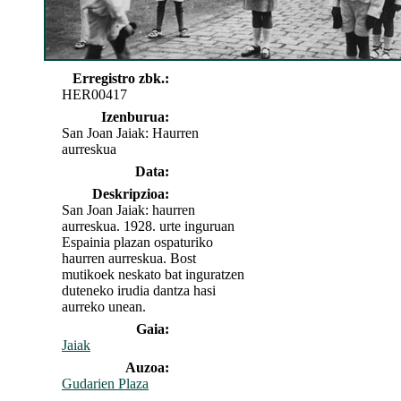
Erregistro zbk.:
HER00417
Izenburua:
San Joan Jaiak: Haurren
aurreskua
Data:
Deskripzioa:
San Joan Jaiak: haurren
aurreskua. 1928. urte inguruan
Espainia plazan ospaturiko
haurren aurreskua. Bost
mutikoek neskato bat inguratzen
duteneko irudia dantza hasi
aurreko unean.
Gaia:
Jaiak
Auzoa:
Gudarien Plaza