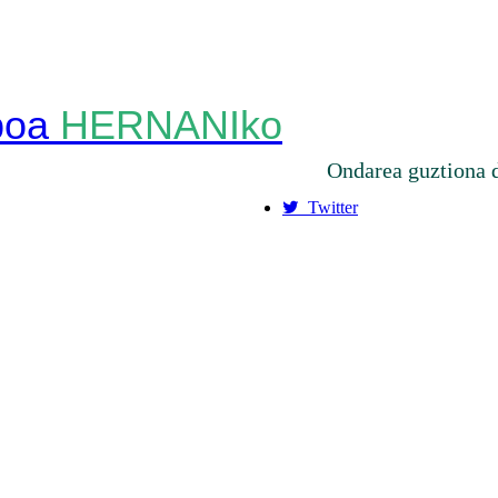
HERNANIko
Ondarea guztiona 
Twitter