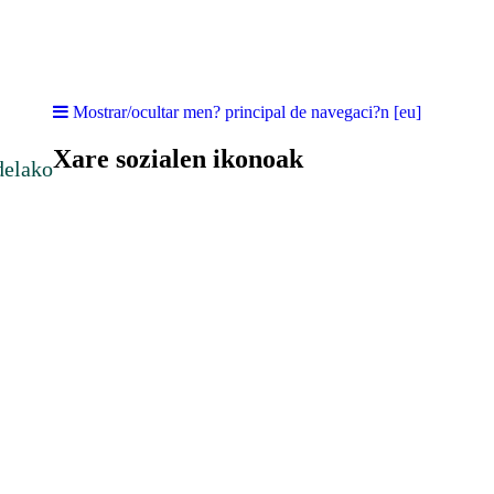
Mostrar/ocultar men? principal de navegaci?n [eu]
Xare sozialen ikonoak
delako