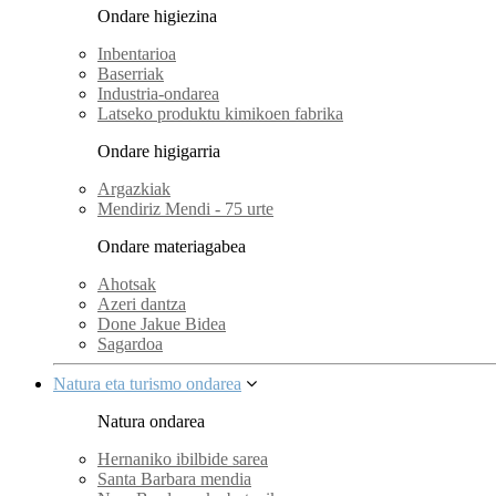
Ondare higiezina
Inbentarioa
Baserriak
Industria-ondarea
Latseko produktu kimikoen fabrika
Ondare higigarria
Argazkiak
Mendiriz Mendi - 75 urte
Ondare materiagabea
Ahotsak
Azeri dantza
Done Jakue Bidea
Sagardoa
Natura eta turismo ondarea
Natura ondarea
Hernaniko ibilbide sarea
Santa Barbara mendia