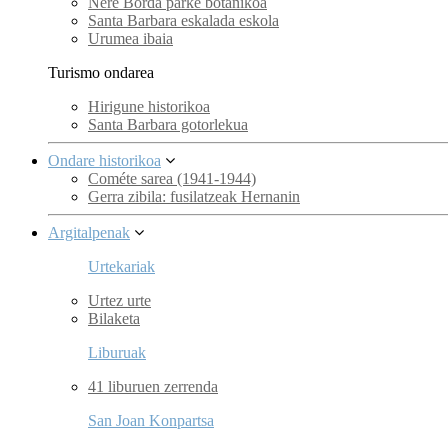
Nere Borda parke botanikoa
Santa Barbara eskalada eskola
Urumea ibaia
Turismo ondarea
Hirigune historikoa
Santa Barbara gotorlekua
Ondare historikoa
Cométe sarea (1941-1944)
Gerra zibila: fusilatzeak Hernanin
Argitalpenak
Urtekariak
Urtez urte
Bilaketa
Liburuak
41 liburuen zerrenda
San Joan Konpartsa