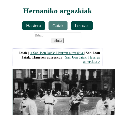
Hernaniko argazkiak
Hasiera
Gaiak
Lekuak
Jaiak
|
< San Joan Jaiak: Haurren aurreskua
|
San Joan
Jaiak: Haurren aurreskua
|
San Joan Jaiak: Haurren
aurreskua >