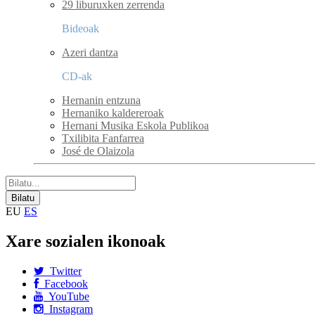
29 liburuxken zerrenda
Bideoak
Azeri dantza
CD-ak
Hernanin entzuna
Hernaniko kaldereroak
Hernani Musika Eskola Publikoa
Txilibita Fanfarrea
José de Olaizola
EU
ES
Xare sozialen ikonoak
Twitter
Facebook
YouTube
Instagram