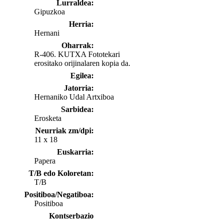
Lurraldea:
Gipuzkoa
Herria:
Hernani
Oharrak:
R-406. KUTXA Fototekari
erositako orijinalaren kopia da.
Egilea:
Jatorria:
Hernaniko Udal Artxiboa
Sarbidea:
Erosketa
Neurriak zm/dpi:
11 x 18
Euskarria:
Papera
T/B edo Koloretan:
T/B
Positiboa/Negatiboa:
Positiboa
Kontserbazio