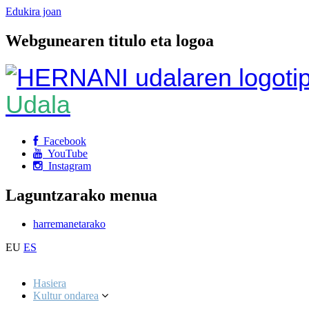
Edukira joan
Webgunearen titulo eta logoa
Udala
Facebook
YouTube
Instagram
Laguntzarako menua
harremanetarako
EU
ES
Hasiera
Kultur ondarea