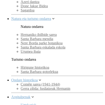
Azeri dantza
Done Jakue Bidea
Sagardoa
Natura eta turismo ondarea
Natura ondarea
Hernaniko ibilbide sarea
Santa Barbara mendia
Nere Borda parke botanikoa
Santa Barbara eskalada eskola
Urumea ibaia
Turismo ondarea
Hirigune historikoa
Santa Barbara gotorlekua
Ondare historikoa
Cométe sarea (1941-1944)
Gerra zibila: fusilatzeak Hernanin
Argitalpenak
Urtekariak