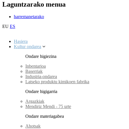
Laguntzarako menua
harremanetarako
EU
ES
Hasiera
Kultur ondarea
Ondare higiezina
Inbentarioa
Baserriak
Industria-ondarea
Latseko produktu kimikoen fabrika
Ondare higigarria
Argazkiak
Mendiriz Mendi - 75 urte
Ondare materiagabea
Ahotsak