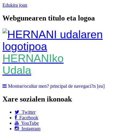
Edukira joan
Webgunearen titulo eta logoa
HERNANIko
Udala
Mostrar/ocultar men? principal de navegaci?n [eu]
Xare sozialen ikonoak
Twitter
Facebook
YouTube
Instagram