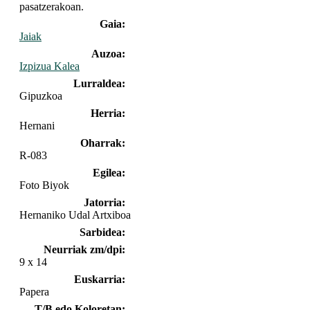
pasatzerakoan.
Gaia:
Jaiak
Auzoa:
Izpizua Kalea
Lurraldea:
Gipuzkoa
Herria:
Hernani
Oharrak:
R-083
Egilea:
Foto Biyok
Jatorria:
Hernaniko Udal Artxiboa
Sarbidea:
Neurriak zm/dpi:
9 x 14
Euskarria:
Papera
T/B edo Koloretan: