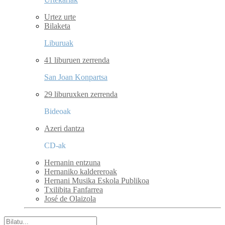
Urtez urte
Bilaketa
Liburuak
41 liburuen zerrenda
San Joan Konpartsa
29 liburuxken zerrenda
Bideoak
Azeri dantza
CD-ak
Hernanin entzuna
Hernaniko kaldereroak
Hernani Musika Eskola Publikoa
Txilibita Fanfarrea
José de Olaizola