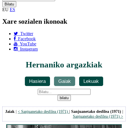
EU
ES
Xare sozialen ikonoak
Twitter
Facebook
YouTube
Instagram
Hernaniko argazkiak
Hasiera
Gaiak
Lekuak
Jaiak
|
< Sanjuanetako desfilea (1971)
|
Sanjuanetako desfilea (1971)
|
Sanjuanetako desfilea (1971) >