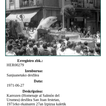
Erregistro zbk.:
HER00279
Izenburua:
Sanjuanetako desfilea
Data:
1971-06-27
Deskripzioa:
Karrozen (Homenaje al Salmón del
Urumea) desfilea San Joan festetan,
1971eko ekainaren 27an Izpizua kaletik