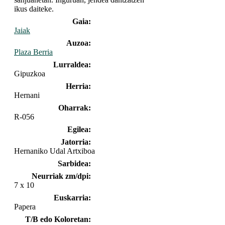
ikus daiteke.
Gaia:
Jaiak
Auzoa:
Plaza Berria
Lurraldea:
Gipuzkoa
Herria:
Hernani
Oharrak:
R-056
Egilea:
Jatorria:
Hernaniko Udal Artxiboa
Sarbidea:
Neurriak zm/dpi:
7 x 10
Euskarria:
Papera
T/B edo Koloretan: