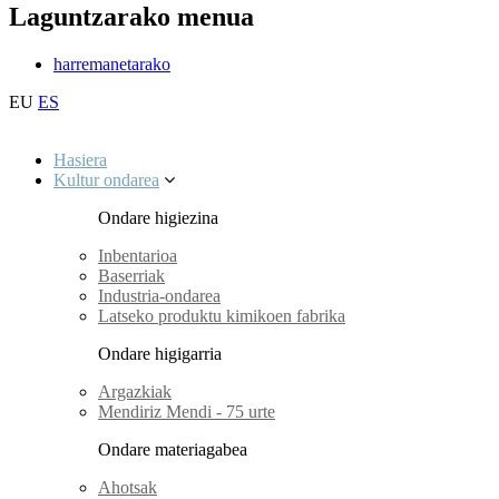
Laguntzarako menua
harremanetarako
EU
ES
Hasiera
Kultur ondarea
Ondare higiezina
Inbentarioa
Baserriak
Industria-ondarea
Latseko produktu kimikoen fabrika
Ondare higigarria
Argazkiak
Mendiriz Mendi - 75 urte
Ondare materiagabea
Ahotsak