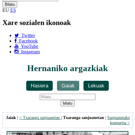
EU
ES
Xare sozialen ikonoak
Twitter
Facebook
YouTube
Instagram
Hernaniko argazkiak
Hasiera
Gaiak
Lekuak
Jaiak
|
< Txaranga sanjuanetan
|
Txaranga sanjuanetan
|
Sanjuanetako
konpartsa >