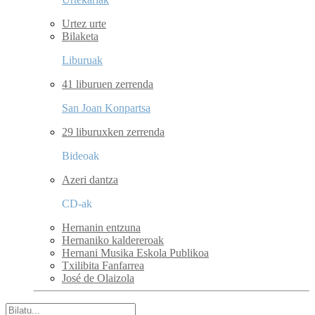
Urtez urte
Bilaketa
Liburuak
41 liburuen zerrenda
San Joan Konpartsa
29 liburuxken zerrenda
Bideoak
Azeri dantza
CD-ak
Hernanin entzuna
Hernaniko kaldereroak
Hernani Musika Eskola Publikoa
Txilibita Fanfarrea
José de Olaizola