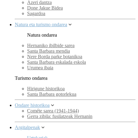
Azeri dantza
Done Jakue Bidea
Sagardoa
Natura eta turismo ondarea
Natura ondarea
Hernaniko ibilbide sarea
Santa Barbara mendia
Nere Borda parke botanikoa
Santa Barbara eskalada eskola
Urumea ibaia
Turismo ondarea
Hirigune historikoa
Santa Barbara gotorlekua
Ondare historikoa
Cométe sarea (1941-1944)
Gerra zibila: fusilatzeak Hernanin
Argitalpenak
Urtekariak