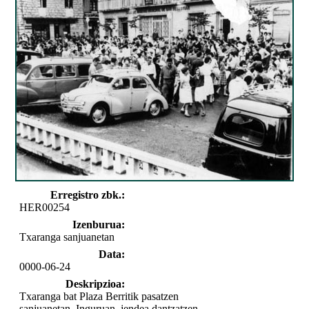
Erregistro zbk.:
HER00254
Izenburua:
Txaranga sanjuanetan
Data:
0000-06-24
Deskripzioa:
Txaranga bat Plaza Berritik pasatzen
sanjuanetan. Inguruan, jendea dantzatzen