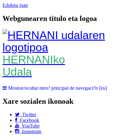
Edukira joan
Webgunearen titulo eta logoa
HERNANIko
Udala
Mostrar/ocultar men? principal de navegaci?n [eu]
Xare sozialen ikonoak
Twitter
Facebook
YouTube
Instagram