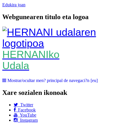
Edukira joan
Webgunearen titulo eta logoa
HERNANIko
Udala
Mostrar/ocultar men? principal de navegaci?n [eu]
Xare sozialen ikonoak
Twitter
Facebook
YouTube
Instagram