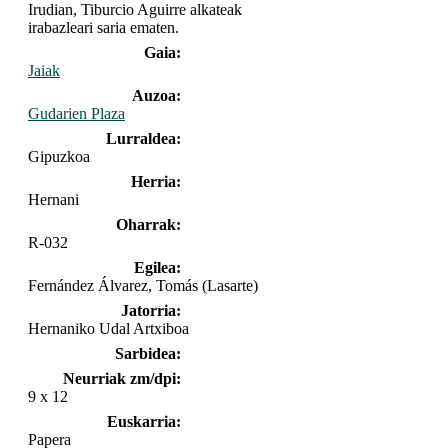
Irudian, Tiburcio Aguirre alkateak
irabazleari saria ematen.
Gaia:
Jaiak
Auzoa:
Gudarien Plaza
Lurraldea:
Gipuzkoa
Herria:
Hernani
Oharrak:
R-032
Egilea:
Fernández Álvarez, Tomás (Lasarte)
Jatorria:
Hernaniko Udal Artxiboa
Sarbidea:
Neurriak zm/dpi:
9 x 12
Euskarria:
Papera