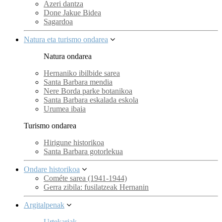
Azeri dantza
Done Jakue Bidea
Sagardoa
Natura eta turismo ondarea
Natura ondarea
Hernaniko ibilbide sarea
Santa Barbara mendia
Nere Borda parke botanikoa
Santa Barbara eskalada eskola
Urumea ibaia
Turismo ondarea
Hirigune historikoa
Santa Barbara gotorlekua
Ondare historikoa
Cométe sarea (1941-1944)
Gerra zibila: fusilatzeak Hernanin
Argitalpenak
Urtekariak