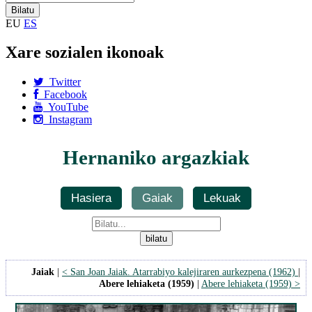
EU
ES
Xare sozialen ikonoak
Twitter
Facebook
YouTube
Instagram
Hernaniko argazkiak
Hasiera
Gaiak
Lekuak
Jaiak
|
< San Joan Jaiak. Atarrabiyo kalejiraren aurkezpena (1962)
|
Abere lehiaketa (1959)
|
Abere lehiaketa (1959) >