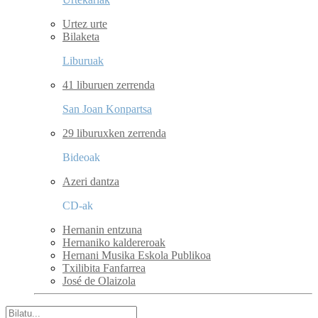
Urtez urte
Bilaketa
Liburuak
41 liburuen zerrenda
San Joan Konpartsa
29 liburuxken zerrenda
Bideoak
Azeri dantza
CD-ak
Hernanin entzuna
Hernaniko kaldereroak
Hernani Musika Eskola Publikoa
Txilibita Fanfarrea
José de Olaizola