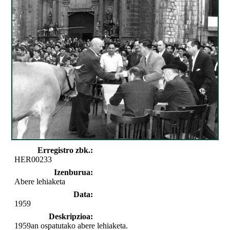
Erregistro zbk.:
HER00233
Izenburua:
Abere lehiaketa
Data:
1959
Deskripzioa:
1959an ospatutako abere lehiaketa.