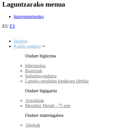
Laguntzarako menua
harremanetarako
EU
ES
Hasiera
Kultur ondarea
Ondare higiezina
Inbentarioa
Baserriak
Industria-ondarea
Latseko produktu kimikoen fabrika
Ondare higigarria
Argazkiak
Mendiriz Mendi - 75 urte
Ondare materiagabea
Ahotsak