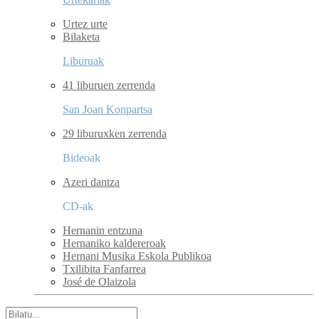
Urtez urte
Bilaketa
Liburuak
41 liburuen zerrenda
San Joan Konpartsa
29 liburuxken zerrenda
Bideoak
Azeri dantza
CD-ak
Hernanin entzuna
Hernaniko kaldereroak
Hernani Musika Eskola Publikoa
Txilibita Fanfarrea
José de Olaizola