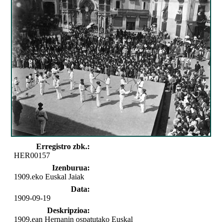
Erregistro zbk.:
HER00157
Izenburua:
1909.eko Euskal Jaiak
Data:
1909-09-19
Deskripzioa:
1909.ean Hernanin ospatutako Euskal