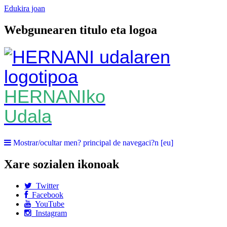
Edukira joan
Webgunearen titulo eta logoa
HERNANIko
Udala
Mostrar/ocultar men? principal de navegaci?n [eu]
Xare sozialen ikonoak
Twitter
Facebook
YouTube
Instagram