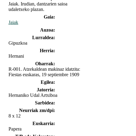
Jaiak. Irudian, dantzarien saioa
udaletxeko plazan.
Gaia:
Jaiak
Auzoa:
Lurraldea:
Gipuzkoa
Herria:
Hernani
Oharrak:
R-001. Atzekaldean makinaz idatzita:
Fiestas euskaras, 19 septiembre 1909
Egilea:
Jatorria:
Hernaniko Udal Artxiboa
Sarbidea:
Neurriak zm/dpi:
8 x 12
Euskarria:
Papera