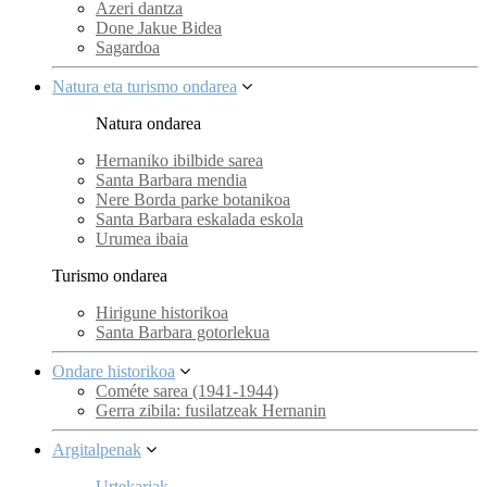
Azeri dantza
Done Jakue Bidea
Sagardoa
Natura eta turismo ondarea
Natura ondarea
Hernaniko ibilbide sarea
Santa Barbara mendia
Nere Borda parke botanikoa
Santa Barbara eskalada eskola
Urumea ibaia
Turismo ondarea
Hirigune historikoa
Santa Barbara gotorlekua
Ondare historikoa
Cométe sarea (1941-1944)
Gerra zibila: fusilatzeak Hernanin
Argitalpenak
Urtekariak