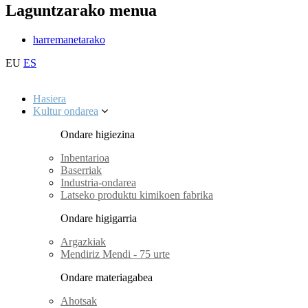
Laguntzarako menua
harremanetarako
EU
ES
Hasiera
Kultur ondarea
Ondare higiezina
Inbentarioa
Baserriak
Industria-ondarea
Latseko produktu kimikoen fabrika
Ondare higigarria
Argazkiak
Mendiriz Mendi - 75 urte
Ondare materiagabea
Ahotsak