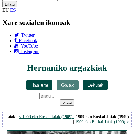
EU
ES
Xare sozialen ikonoak
Twitter
Facebook
YouTube
Instagram
Hernaniko argazkiak
Hasiera
Gaiak
Lekuak
Jaiak
|
< 1909.eko Euskal Jaiak (1909)
|
1909.eko Euskal Jaiak (1909)
|
1909.eko Euskal Jaiak (1909) >