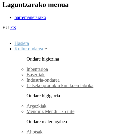
Laguntzarako menua
harremanetarako
EU
ES
Hasiera
Kultur ondarea
Ondare higiezina
Inbentarioa
Baserriak
Industria-ondarea
Latseko produktu kimikoen fabrika
Ondare higigarria
Argazkiak
Mendiriz Mendi - 75 urte
Ondare materiagabea
Ahotsak