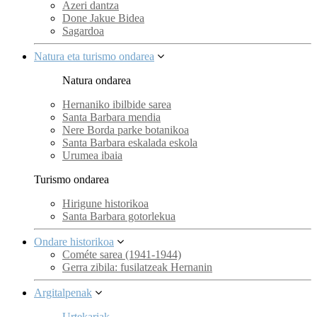
Azeri dantza
Done Jakue Bidea
Sagardoa
Natura eta turismo ondarea
Natura ondarea
Hernaniko ibilbide sarea
Santa Barbara mendia
Nere Borda parke botanikoa
Santa Barbara eskalada eskola
Urumea ibaia
Turismo ondarea
Hirigune historikoa
Santa Barbara gotorlekua
Ondare historikoa
Cométe sarea (1941-1944)
Gerra zibila: fusilatzeak Hernanin
Argitalpenak
Urtekariak