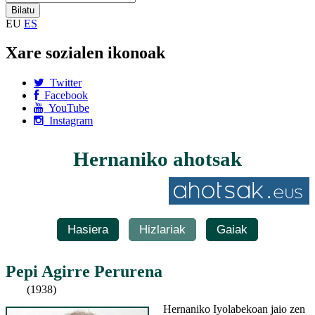
EU
ES
Xare sozialen ikonoak
Twitter
Facebook
YouTube
Instagram
Hernaniko ahotsak
Hasiera
Hizlariak
Gaiak
Pepi Agirre Perurena
(1938)
Hernaniko Iyolabekoan jaio zen