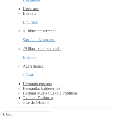
Urtez urte
Bilaketa
Liburuak
41 liburuen zerrenda
San Joan Konpartsa
29 liburuxken zerrenda
Bideoak
Azeri dantza
CD-ak
Hernanin entzuna
Hernaniko kaldereroak
Hernani Musika Eskola Publikoa
Txilibita Fanfarrea
José de Olaizola