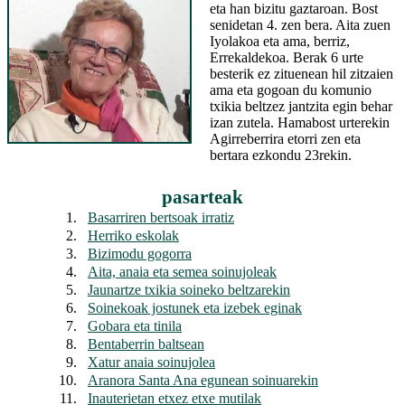
eta han bizitu gaztaroan. Bost
senidetan 4. zen bera. Aita zuen
Iyolakoa eta ama, berriz,
Errekaldekoa. Berak 6 urte
besterik ez zituenean hil zitzaien
ama eta gogoan du komunio
txikia beltzez jantzita egin behar
izan zutela. Hamabost urterekin
Agirreberrira etorri zen eta
bertara ezkondu 23rekin.
pasarteak
1.
Basarriren bertsoak irratiz
2.
Herriko eskolak
3.
Bizimodu gogorra
4.
Aita, anaia eta semea soinujoleak
5.
Jaunartze txikia soineko beltzarekin
6.
Soinekoak jostunek eta izebek eginak
7.
Gobara eta tinila
8.
Bentaberrin baltsean
9.
Xatur anaia soinujolea
10.
Aranora Santa Ana egunean soinuarekin
11.
Inauterietan etxez etxe mutilak