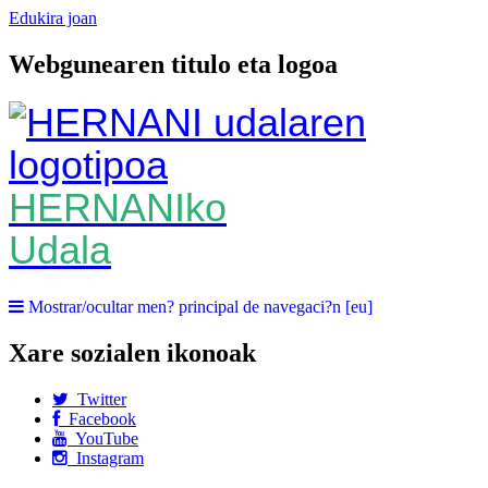
Edukira joan
Webgunearen titulo eta logoa
HERNANIko
Udala
Mostrar/ocultar men? principal de navegaci?n [eu]
Xare sozialen ikonoak
Twitter
Facebook
YouTube
Instagram