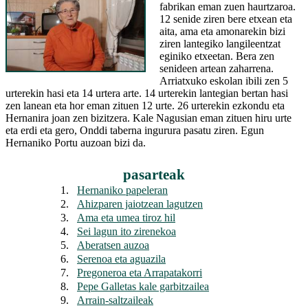
fabrikan eman zuen haurtzaroa.
12 senide ziren bere etxean eta
aita, ama eta amonarekin bizi
ziren lantegiko langileentzat
eginiko etxeetan. Bera zen
senideen artean zaharrena.
Arriatxuko eskolan ibili zen 5
urterekin hasi eta 14 urtera arte. 14 urterekin lantegian bertan hasi
zen lanean eta hor eman zituen 12 urte. 26 urterekin ezkondu eta
Hernanira joan zen bizitzera. Kale Nagusian eman zituen hiru urte
eta erdi eta gero, Onddi taberna ingurura pasatu ziren. Egun
Hernaniko Portu auzoan bizi da.
pasarteak
1.
Hernaniko papeleran
2.
Ahizparen jaiotzean lagutzen
3.
Ama eta umea tiroz hil
4.
Sei lagun ito zirenekoa
5.
Aberatsen auzoa
6.
Serenoa eta aguazila
7.
Pregoneroa eta Arrapatakorri
8.
Pepe Galletas kale garbitzailea
9.
Arrain-saltzaileak