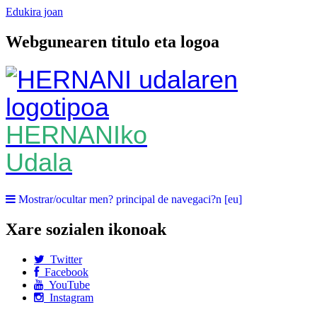
Edukira joan
Webgunearen titulo eta logoa
HERNANIko
Udala
Mostrar/ocultar men? principal de navegaci?n [eu]
Xare sozialen ikonoak
Twitter
Facebook
YouTube
Instagram