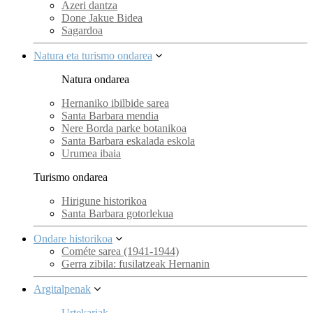
Azeri dantza
Done Jakue Bidea
Sagardoa
Natura eta turismo ondarea
Natura ondarea
Hernaniko ibilbide sarea
Santa Barbara mendia
Nere Borda parke botanikoa
Santa Barbara eskalada eskola
Urumea ibaia
Turismo ondarea
Hirigune historikoa
Santa Barbara gotorlekua
Ondare historikoa
Cométe sarea (1941-1944)
Gerra zibila: fusilatzeak Hernanin
Argitalpenak
Urtekariak