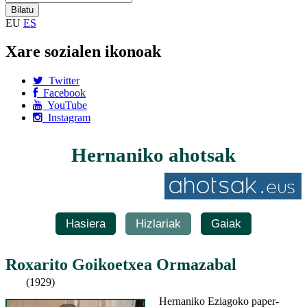
EU
ES
Xare sozialen ikonoak
Twitter
Facebook
YouTube
Instagram
Hernaniko ahotsak
Hasiera
Hizlariak
Gaiak
Roxarito Goikoetxea Ormazabal
(1929)
Hernaniko Eziagoko paper-