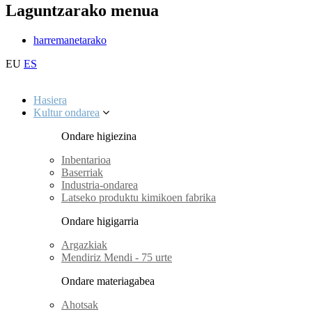
Laguntzarako menua
harremanetarako
EU
ES
Hasiera
Kultur ondarea
Ondare higiezina
Inbentarioa
Baserriak
Industria-ondarea
Latseko produktu kimikoen fabrika
Ondare higigarria
Argazkiak
Mendiriz Mendi - 75 urte
Ondare materiagabea
Ahotsak