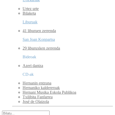
Urtez urte
Bilaketa
Liburuak
41 liburuen zerrenda
San Joan Konpartsa
29 liburuxken zerrenda
Bideoak
Azeri dantza
CD-ak
Hernanin entzuna
Hernaniko kaldereroak
Hernani Musika Eskola Publikoa
Txilibita Fanfarrea
José de Olaizola