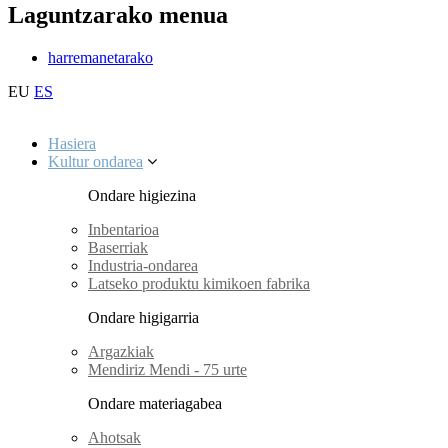
Laguntzarako menua
harremanetarako
EU
ES
Hasiera
Kultur ondarea
Ondare higiezina
Inbentarioa
Baserriak
Industria-ondarea
Latseko produktu kimikoen fabrika
Ondare higigarria
Argazkiak
Mendiriz Mendi - 75 urte
Ondare materiagabea
Ahotsak