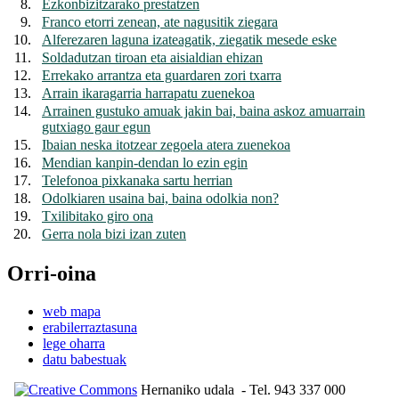
8.
Ezkonbizitzarako prestatzen
9.
Franco etorri zenean, ate nagusitik ziegara
10.
Alferezaren laguna izateagatik, ziegatik mesede eske
11.
Soldadutzan tiroan eta aisialdian ehizan
12.
Errekako arrantza eta guardaren zori txarra
13.
Arrain ikaragarria harrapatu zuenekoa
14.
Arrainen gustuko amuak jakin bai, baina askoz amuarrain
gutxiago gaur egun
15.
Ibaian neska itotzear zegoela atera zuenekoa
16.
Mendian kanpin-dendan lo ezin egin
17.
Telefonoa pixkanaka sartu herrian
18.
Odolkiaren usaina bai, baina odolkia non?
19.
Txilibitako giro ona
20.
Gerra nola bizi izan zuten
Orri-oina
web mapa
erabilerraztasuna
lege oharra
datu babestuak
Hernaniko udala
- Tel. 943 337 000