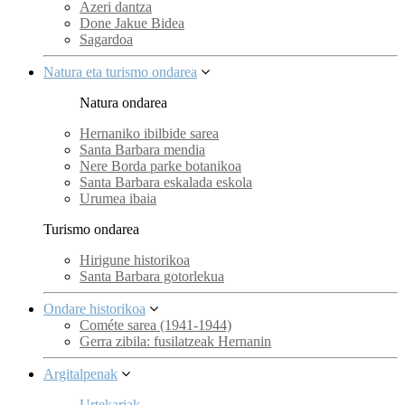
Azeri dantza
Done Jakue Bidea
Sagardoa
Natura eta turismo ondarea
Natura ondarea
Hernaniko ibilbide sarea
Santa Barbara mendia
Nere Borda parke botanikoa
Santa Barbara eskalada eskola
Urumea ibaia
Turismo ondarea
Hirigune historikoa
Santa Barbara gotorlekua
Ondare historikoa
Cométe sarea (1941-1944)
Gerra zibila: fusilatzeak Hernanin
Argitalpenak
Urtekariak