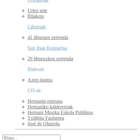
Urtez urte
Bilaketa
Liburuak
41 liburuen zerrenda
San Joan Konpartsa
29 liburuxken zerrenda
Bideoak
Azeri dantza
CD-ak
Hernanin entzuna
Hernaniko kaldereroak
Hernani Musika Eskola Publikoa
Txilibita Fanfarrea
José de Olaizola