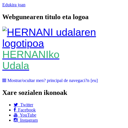
Edukira joan
Webgunearen titulo eta logoa
HERNANIko
Udala
Mostrar/ocultar men? principal de navegaci?n [eu]
Xare sozialen ikonoak
Twitter
Facebook
YouTube
Instagram