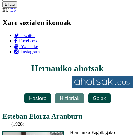
EU
ES
Xare sozialen ikonoak
Twitter
Facebook
YouTube
Instagram
Hernaniko ahotsak
Hasiera
Hizlariak
Gaiak
Esteban Elorza Aranburu
(1928)
Hernaniko Fagollagako