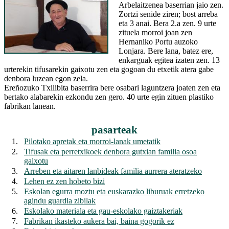
Arbelaitzenea baserrian jaio zen.
Zortzi senide ziren; bost arreba
eta 3 anai. Bera 2.a zen. 9 urte
zituela morroi joan zen
Hernaniko Portu auzoko
Lonjara. Bere lana, batez ere,
enkarguak egitea izaten zen. 13
urterekin tifusarekin gaixotu zen eta gogoan du etxetik atera gabe
denbora luzean egon zela.
Ereñozuko Txilibita baserrira bere osabari laguntzera joaten zen eta
bertako alabarekin ezkondu zen gero. 40 urte egin zituen plastiko
fabrikan lanean.
pasarteak
1.
Pilotako apretak eta morroi-lanak umetatik
2.
Tifusak eta perretxikoek denbora gutxian familia osoa
gaixotu
3.
Arreben eta aitaren lanbideak familia aurrera ateratzeko
4.
Lehen ez zen hobeto bizi
5.
Eskolan egurra moztu eta euskarazko liburuak erretzeko
agindu guardia zibilak
6.
Eskolako materiala eta gau-eskolako gaiztakeriak
7.
Fabrikan ikasteko aukera bai, baina gogorik ez