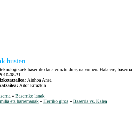
ak husten
eknologikoek baserriko lana erraztu dute, nabarmen. Hala ere, baserriak
2010-08-31
izketatzailea:
Ainhoa Ansa
katzailea:
Aitor Errazkin
serria
»
Baserriko lanak
milia eta harremanak
»
Herriko giroa
»
Baserria vs. Kalea