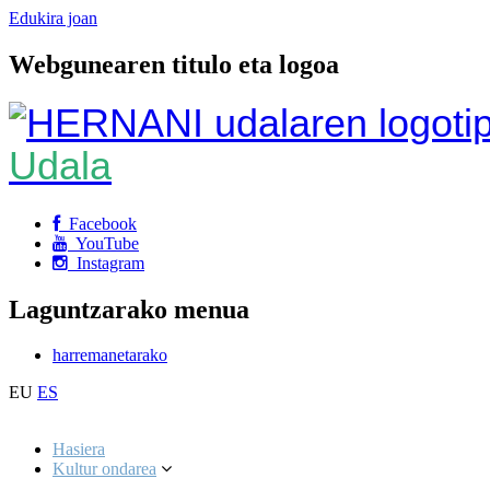
Edukira joan
Webgunearen titulo eta logoa
Udala
Facebook
YouTube
Instagram
Laguntzarako menua
harremanetarako
EU
ES
Hasiera
Kultur ondarea