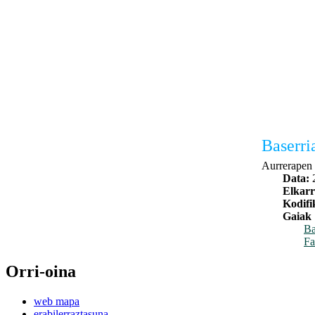
Baserri
Aurrerapen t
Data:
Elkarr
Kodifi
Gaiak
Ba
Fa
Orri-oina
web mapa
erabilerraztasuna