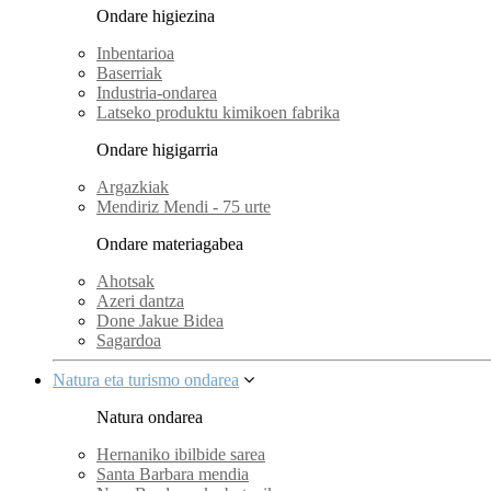
Ondare higiezina
Inbentarioa
Baserriak
Industria-ondarea
Latseko produktu kimikoen fabrika
Ondare higigarria
Argazkiak
Mendiriz Mendi - 75 urte
Ondare materiagabea
Ahotsak
Azeri dantza
Done Jakue Bidea
Sagardoa
Natura eta turismo ondarea
Natura ondarea
Hernaniko ibilbide sarea
Santa Barbara mendia