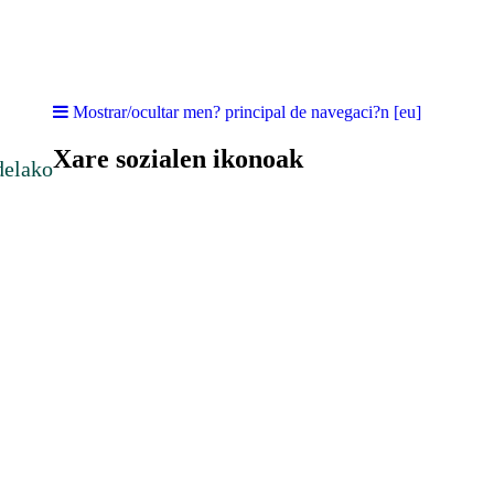
Mostrar/ocultar men? principal de navegaci?n [eu]
Xare sozialen ikonoak
delako