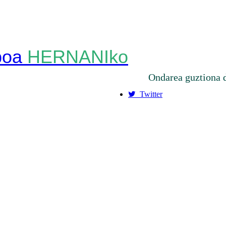
HERNANIko
Ondarea guztiona 
Twitter