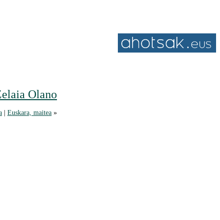
Zelaia Olano
a
|
Euskara, maitea
»