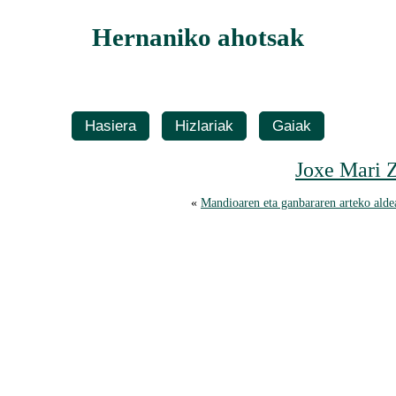
Hernaniko ahotsak
Hasiera
Hizlariak
Gaiak
Joxe Mari 
«
Mandioaren eta ganbararen arteko alde