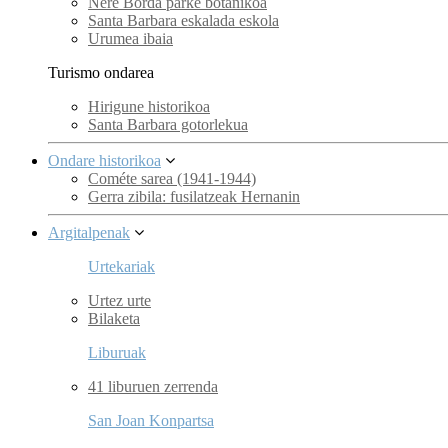
Nere Borda parke botanikoa
Santa Barbara eskalada eskola
Urumea ibaia
Turismo ondarea
Hirigune historikoa
Santa Barbara gotorlekua
Ondare historikoa
Cométe sarea (1941-1944)
Gerra zibila: fusilatzeak Hernanin
Argitalpenak
Urtekariak
Urtez urte
Bilaketa
Liburuak
41 liburuen zerrenda
San Joan Konpartsa