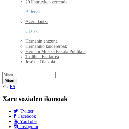
29 liburuxken zerrenda
Bideoak
Azeri dantza
CD-ak
Hernanin entzuna
Hernaniko kaldereroak
Hernani Musika Eskola Publikoa
Txilibita Fanfarrea
José de Olaizola
EU
ES
Xare sozialen ikonoak
Twitter
Facebook
YouTube
Instagram