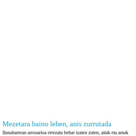
Mezetara baino lehen, anis zurrutada
Ilunabarrean arrosarioa errezatu behar izaten zuten, aitak eta amak