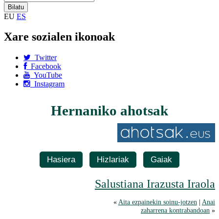
EU
ES
Xare sozialen ikonoak
Twitter
Facebook
YouTube
Instagram
Hernaniko ahotsak
Hasiera
Hizlariak
Gaiak
Salustiana Irazusta Iraola
«
Aita ezpainekin soinu-jotzen
|
Anai
zaharrena kontrabandoan
»