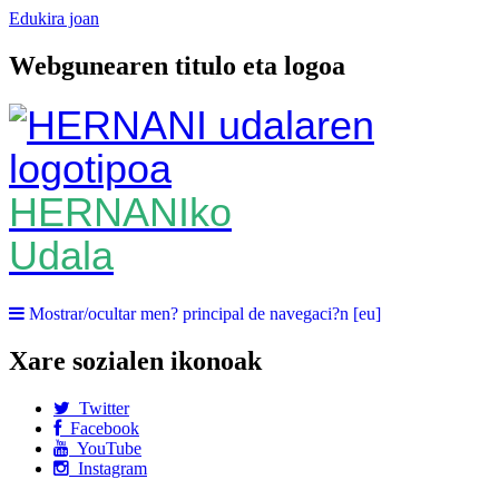
Edukira joan
Webgunearen titulo eta logoa
HERNANIko
Udala
Mostrar/ocultar men? principal de navegaci?n [eu]
Xare sozialen ikonoak
Twitter
Facebook
YouTube
Instagram