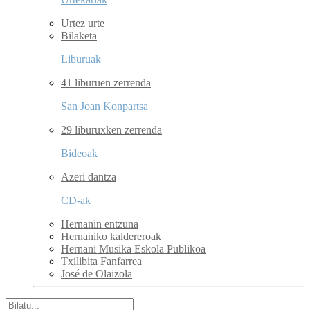
Urtez urte
Bilaketa
Liburuak
41 liburuen zerrenda
San Joan Konpartsa
29 liburuxken zerrenda
Bideoak
Azeri dantza
CD-ak
Hernanin entzuna
Hernaniko kaldereroak
Hernani Musika Eskola Publikoa
Txilibita Fanfarrea
José de Olaizola