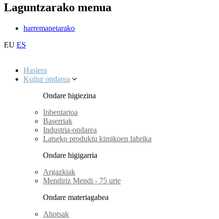
Laguntzarako menua
harremanetarako
EU
ES
Hasiera
Kultur ondarea
Ondare higiezina
Inbentarioa
Baserriak
Industria-ondarea
Latseko produktu kimikoen fabrika
Ondare higigarria
Argazkiak
Mendiriz Mendi - 75 urte
Ondare materiagabea
Ahotsak