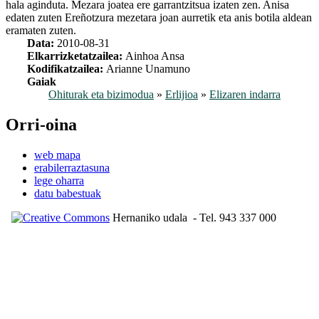
hala aginduta. Mezara joatea ere garrantzitsua izaten zen. Anisa
edaten zuten Ereñotzura mezetara joan aurretik eta anis botila aldean
eramaten zuten.
Data:
2010-08-31
Elkarrizketatzailea:
Ainhoa Ansa
Kodifikatzailea:
Arianne Unamuno
Gaiak
Ohiturak eta bizimodua
»
Erlijioa
»
Elizaren indarra
Orri-oina
web mapa
erabilerraztasuna
lege oharra
datu babestuak
Hernaniko udala
- Tel. 943 337 000