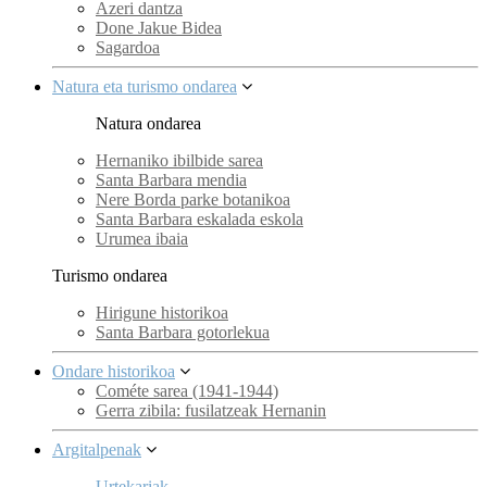
Azeri dantza
Done Jakue Bidea
Sagardoa
Natura eta turismo ondarea
Natura ondarea
Hernaniko ibilbide sarea
Santa Barbara mendia
Nere Borda parke botanikoa
Santa Barbara eskalada eskola
Urumea ibaia
Turismo ondarea
Hirigune historikoa
Santa Barbara gotorlekua
Ondare historikoa
Cométe sarea (1941-1944)
Gerra zibila: fusilatzeak Hernanin
Argitalpenak
Urtekariak