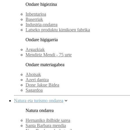
Ondare higiezina
Inbentarioa
Baserriak
Industria-ondarea
Latseko produktu kimikoen fabrika
Ondare higigarria
Argazkiak
Mendiriz Mendi - 75 urte
Ondare materiagabea
Ahotsak
Azeri dantza
Done Jakue Bidea
Sagardoa
Natura eta turismo ondarea
Natura ondarea
Hernaniko ibilbide sarea
Santa Barbara mendia