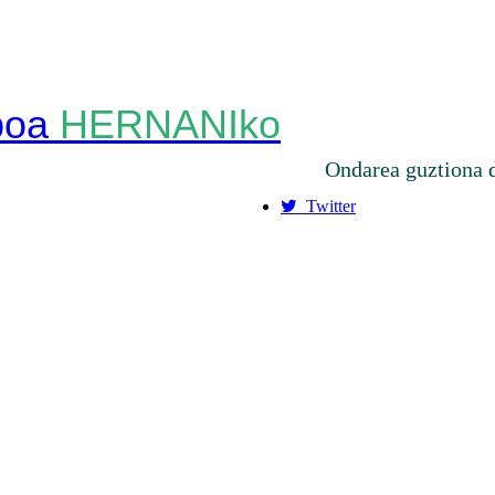
HERNANIko
Ondarea guztiona 
Twitter