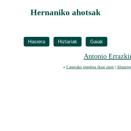
Hernaniko ahotsak
Hasiera
Hizlariak
Gaiak
Antonio Errazki
«
Lanerako ingelesa ikasi zuen
|
Abaurreg