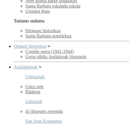
Nere Borda parke botanikoa
Santa Barbara eskalada eskola
Urumea ibaia
Turismo ondarea
Hirigune historikoa
Santa Barbara gotorlekua
Ondare historikoa
Cométe sarea (1941-1944)
Gerra zibila: fusilatzeak Hernanin
Argitalpenak
Urtekariak
Urtez urte
Bilaketa
Liburuak
41 liburuen zerrenda
San Joan Konpartsa