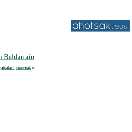
n Beldarrain
ainako ijitoarenak
»