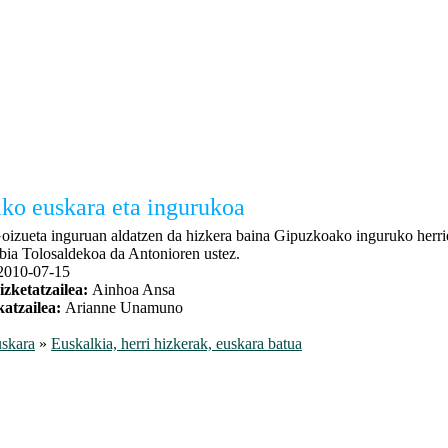
ko euskara eta ingurukoa
oizueta inguruan aldatzen da hizkera baina Gipuzkoako inguruko herri
bia Tolosaldekoa da Antonioren ustez.
2010-07-15
izketatzailea:
Ainhoa Ansa
katzailea:
Arianne Unamuno
skara
»
Euskalkia, herri hizkerak, euskara batua