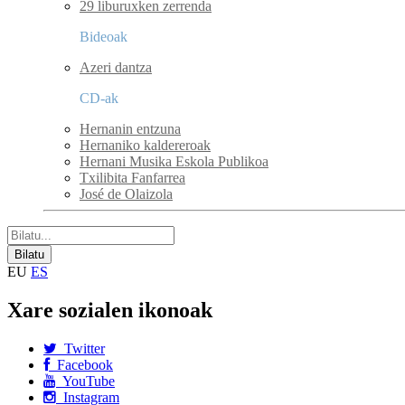
29 liburuxken zerrenda
Bideoak
Azeri dantza
CD-ak
Hernanin entzuna
Hernaniko kaldereroak
Hernani Musika Eskola Publikoa
Txilibita Fanfarrea
José de Olaizola
EU
ES
Xare sozialen ikonoak
Twitter
Facebook
YouTube
Instagram