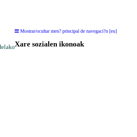
Mostrar/ocultar men? principal de navegaci?n [eu]
Xare sozialen ikonoak
delako