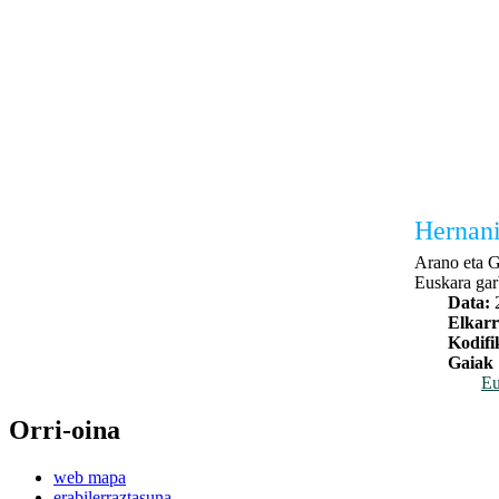
Hernani
Arano eta G
Euskara gar
Data:
Elkarr
Kodifi
Gaiak
Eu
Orri-oina
web mapa
erabilerraztasuna