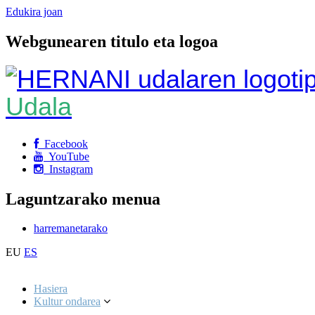
Edukira joan
Webgunearen titulo eta logoa
Udala
Facebook
YouTube
Instagram
Laguntzarako menua
harremanetarako
EU
ES
Hasiera
Kultur ondarea