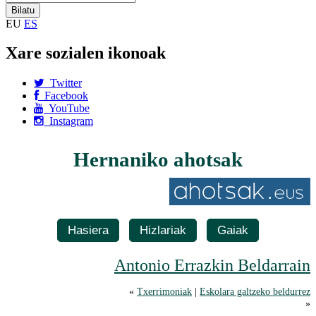
EU
ES
Xare sozialen ikonoak
Twitter
Facebook
YouTube
Instagram
Hernaniko ahotsak
Hasiera
Hizlariak
Gaiak
Antonio Errazkin Beldarrain
«
Txerrimoniak
|
Eskolara galtzeko beldurrez
»