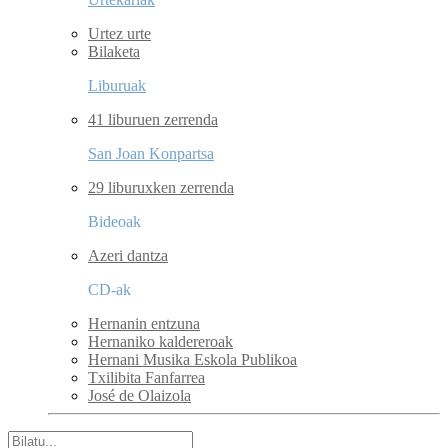
Urtez urte
Bilaketa
Liburuak
41 liburuen zerrenda
San Joan Konpartsa
29 liburuxken zerrenda
Bideoak
Azeri dantza
CD-ak
Hernanin entzuna
Hernaniko kaldereroak
Hernani Musika Eskola Publikoa
Txilibita Fanfarrea
José de Olaizola