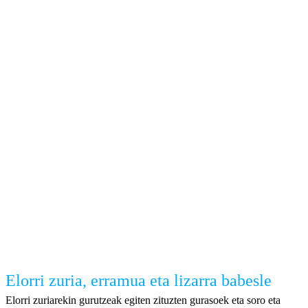
Elorri zuria, erramua eta lizarra babesle
Elorri zuriarekin gurutzeak egiten zituzten gurasoek eta soro eta