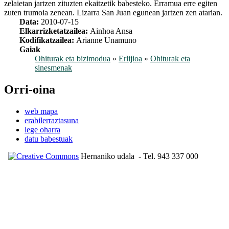
zelaietan jartzen zituzten ekaitzetik babesteko. Erramua erre egiten
zuten trumoia zenean. Lizarra San Juan egunean jartzen zen atarian.
Data:
2010-07-15
Elkarrizketatzailea:
Ainhoa Ansa
Kodifikatzailea:
Arianne Unamuno
Gaiak
Ohiturak eta bizimodua
»
Erlijioa
»
Ohiturak eta
sinesmenak
Orri-oina
web mapa
erabilerraztasuna
lege oharra
datu babestuak
Hernaniko udala
- Tel. 943 337 000