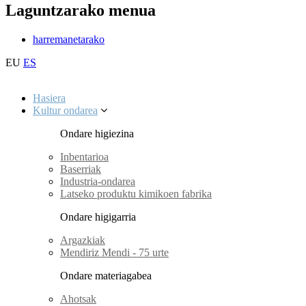
Laguntzarako menua
harremanetarako
EU
ES
Hasiera
Kultur ondarea
Ondare higiezina
Inbentarioa
Baserriak
Industria-ondarea
Latseko produktu kimikoen fabrika
Ondare higigarria
Argazkiak
Mendiriz Mendi - 75 urte
Ondare materiagabea
Ahotsak