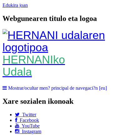
Edukira joan
Webgunearen titulo eta logoa
HERNANIko
Udala
Mostrar/ocultar men? principal de navegaci?n [eu]
Xare sozialen ikonoak
Twitter
Facebook
YouTube
Instagram