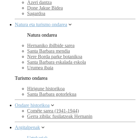
Azeri dantza
Done Jakue Bidea
Sagardoa
Natura eta turismo ondarea
Natura ondarea
Hernaniko ibilbide sarea
Santa Barbara mendia
Nere Borda parke botanikoa
Santa Barbara eskalada eskola
Urumea ibaia
Turismo ondarea
Hirigune historikoa
Santa Barbara gotorlekua
Ondare historikoa
Cométe sarea (1941-1944)
Gerra zibila: fusilatzeak Hernanin
Argitalpenak
Urtekariak