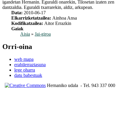
igandetan Hernanin. Eguraldi onarekin, Tilosetan izaten zen
dantzaldia. Eguraldi txarrarekin, aldiz, arkupean.
Data:
2010-06-17
Elkarrizketatzailea:
Ainhoa Ansa
Kodifikatzailea:
Aitor Errazkin
Gaiak
Aisia
»
Jai-giroa
Orri-oina
web mapa
erabilerraztasuna
lege oharra
datu babestuak
Hernaniko udala
- Tel. 943 337 000