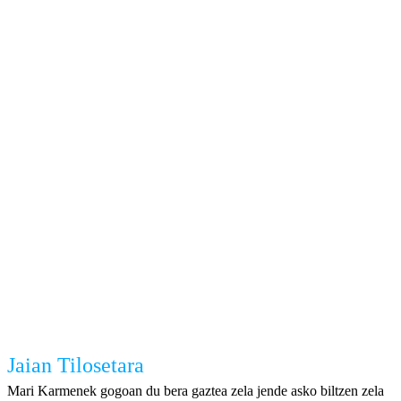
Jaian Tilosetara
Mari Karmenek gogoan du bera gaztea zela jende asko biltzen zela