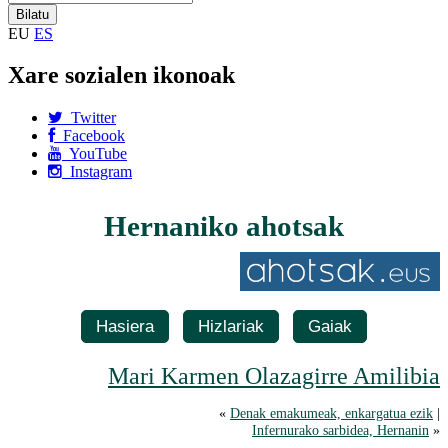
EU
ES
Xare sozialen ikonoak
Twitter
Facebook
YouTube
Instagram
Hernaniko ahotsak
Hasiera
Hizlariak
Gaiak
Mari Karmen Olazagirre Amilibia
«
Denak emakumeak, enkargatua ezik
|
Infernurako sarbidea, Hernanin
»