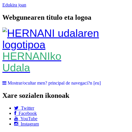
Edukira joan
Webgunearen titulo eta logoa
HERNANIko
Udala
Mostrar/ocultar men? principal de navegaci?n [eu]
Xare sozialen ikonoak
Twitter
Facebook
YouTube
Instagram