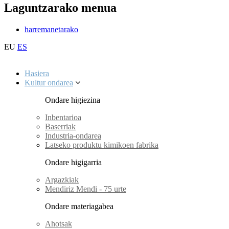
Laguntzarako menua
harremanetarako
EU
ES
Hasiera
Kultur ondarea
Ondare higiezina
Inbentarioa
Baserriak
Industria-ondarea
Latseko produktu kimikoen fabrika
Ondare higigarria
Argazkiak
Mendiriz Mendi - 75 urte
Ondare materiagabea
Ahotsak