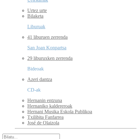
Urtez urte
Bilaketa
Liburuak
41 liburuen zerrenda
San Joan Konpartsa
29 liburuxken zerrenda
Bideoak
Azeri dantza
CD-ak
Hernanin entzuna
Hernaniko kaldereroak
Hernani Musika Eskola Publikoa
Txilibita Fanfarrea
José de Olaizola