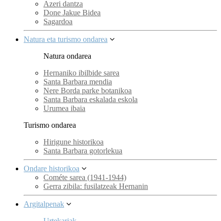
Azeri dantza
Done Jakue Bidea
Sagardoa
Natura eta turismo ondarea
Natura ondarea
Hernaniko ibilbide sarea
Santa Barbara mendia
Nere Borda parke botanikoa
Santa Barbara eskalada eskola
Urumea ibaia
Turismo ondarea
Hirigune historikoa
Santa Barbara gotorlekua
Ondare historikoa
Cométe sarea (1941-1944)
Gerra zibila: fusilatzeak Hernanin
Argitalpenak
Urtekariak