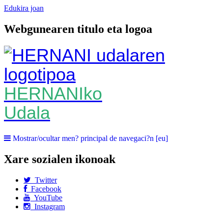
Edukira joan
Webgunearen titulo eta logoa
HERNANIko
Udala
Mostrar/ocultar men? principal de navegaci?n [eu]
Xare sozialen ikonoak
Twitter
Facebook
YouTube
Instagram