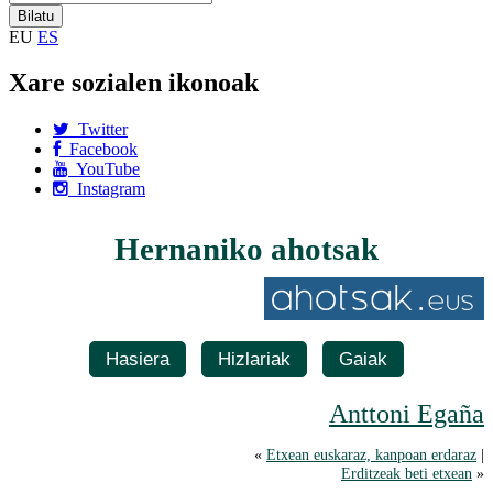
EU
ES
Xare sozialen ikonoak
Twitter
Facebook
YouTube
Instagram
Hernaniko ahotsak
Hasiera
Hizlariak
Gaiak
Anttoni Egaña
«
Etxean euskaraz, kanpoan erdaraz
|
Erditzeak beti etxean
»