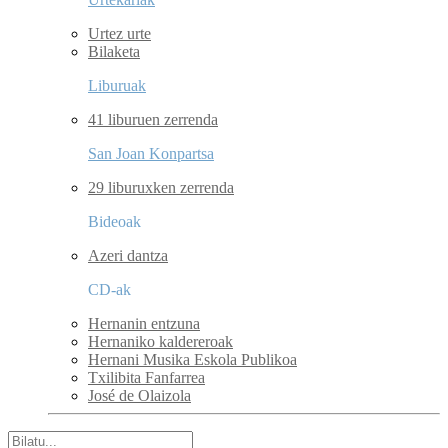
Urtez urte
Bilaketa
Liburuak
41 liburuen zerrenda
San Joan Konpartsa
29 liburuxken zerrenda
Bideoak
Azeri dantza
CD-ak
Hernanin entzuna
Hernaniko kaldereroak
Hernani Musika Eskola Publikoa
Txilibita Fanfarrea
José de Olaizola