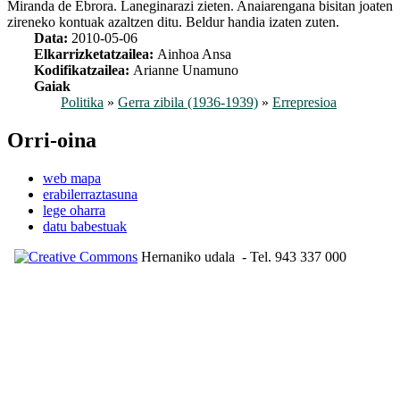
Miranda de Ebrora. Laneginarazi zieten. Anaiarengana bisitan joaten
zireneko kontuak azaltzen ditu. Beldur handia izaten zuten.
Data:
2010-05-06
Elkarrizketatzailea:
Ainhoa Ansa
Kodifikatzailea:
Arianne Unamuno
Gaiak
Politika
»
Gerra zibila (1936-1939)
»
Errepresioa
Orri-oina
web mapa
erabilerraztasuna
lege oharra
datu babestuak
Hernaniko udala
- Tel. 943 337 000