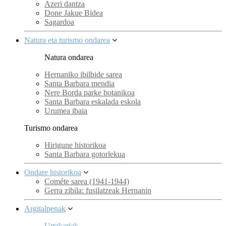
Azeri dantza
Done Jakue Bidea
Sagardoa
Natura eta turismo ondarea
Natura ondarea
Hernaniko ibilbide sarea
Santa Barbara mendia
Nere Borda parke botanikoa
Santa Barbara eskalada eskola
Urumea ibaia
Turismo ondarea
Hirigune historikoa
Santa Barbara gotorlekua
Ondare historikoa
Cométe sarea (1941-1944)
Gerra zibila: fusilatzeak Hernanin
Argitalpenak
Urtekariak