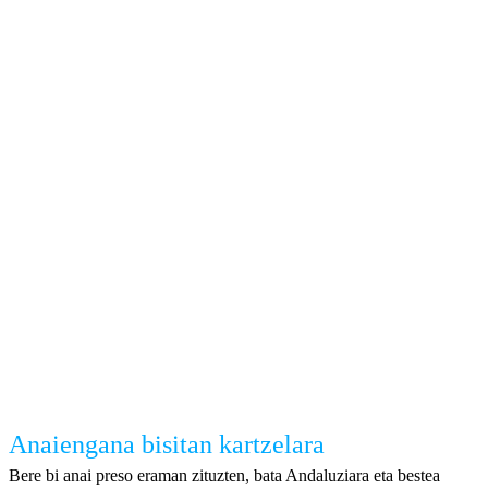
Anaiengana bisitan kartzelara
Bere bi anai preso eraman zituzten, bata Andaluziara eta bestea