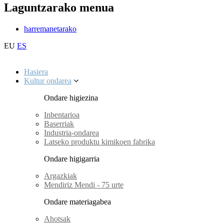
Laguntzarako menua
harremanetarako
EU
ES
Hasiera
Kultur ondarea
Ondare higiezina
Inbentarioa
Baserriak
Industria-ondarea
Latseko produktu kimikoen fabrika
Ondare higigarria
Argazkiak
Mendiriz Mendi - 75 urte
Ondare materiagabea
Ahotsak