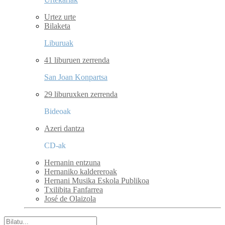
Urtez urte
Bilaketa
Liburuak
41 liburuen zerrenda
San Joan Konpartsa
29 liburuxken zerrenda
Bideoak
Azeri dantza
CD-ak
Hernanin entzuna
Hernaniko kaldereroak
Hernani Musika Eskola Publikoa
Txilibita Fanfarrea
José de Olaizola