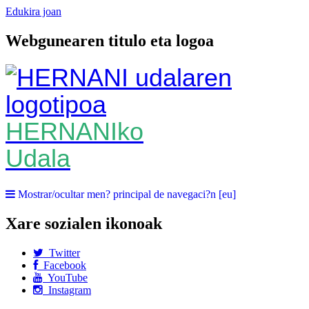
Edukira joan
Webgunearen titulo eta logoa
HERNANIko
Udala
Mostrar/ocultar men? principal de navegaci?n [eu]
Xare sozialen ikonoak
Twitter
Facebook
YouTube
Instagram