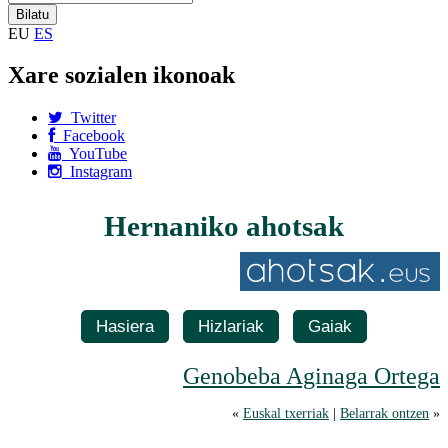
EU
ES
Xare sozialen ikonoak
Twitter
Facebook
YouTube
Instagram
Hernaniko ahotsak
Hasiera
Hizlariak
Gaiak
Genobeba Aginaga Ortega
«
Euskal txerriak
|
Belarrak ontzen
»