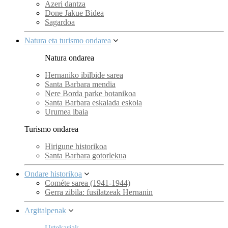
Azeri dantza
Done Jakue Bidea
Sagardoa
Natura eta turismo ondarea
Natura ondarea
Hernaniko ibilbide sarea
Santa Barbara mendia
Nere Borda parke botanikoa
Santa Barbara eskalada eskola
Urumea ibaia
Turismo ondarea
Hirigune historikoa
Santa Barbara gotorlekua
Ondare historikoa
Cométe sarea (1941-1944)
Gerra zibila: fusilatzeak Hernanin
Argitalpenak
Urtekariak