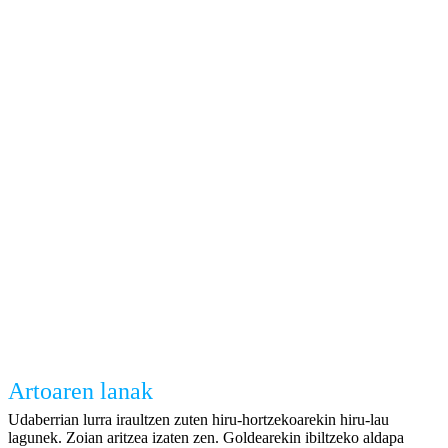
Artoaren lanak
Udaberrian lurra iraultzen zuten hiru-hortzekoarekin hiru-lau
lagunek. Zoian aritzea izaten zen. Goldearekin ibiltzeko aldapa