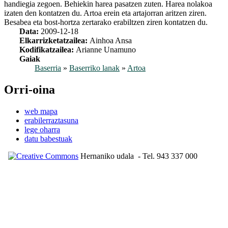
handiegia zegoen. Behiekin harea pasatzen zuten. Harea nolakoa
izaten den kontatzen du. Artoa erein eta artajorran aritzen ziren.
Besabea eta bost-hortza zertarako erabiltzen ziren kontatzen du.
Data:
2009-12-18
Elkarrizketatzailea:
Ainhoa Ansa
Kodifikatzailea:
Arianne Unamuno
Gaiak
Baserria
»
Baserriko lanak
»
Artoa
Orri-oina
web mapa
erabilerraztasuna
lege oharra
datu babestuak
Hernaniko udala
- Tel. 943 337 000