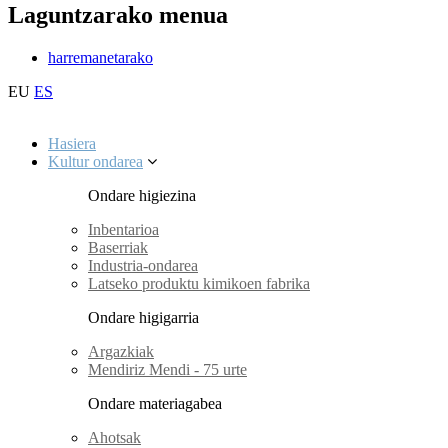
Laguntzarako menua
harremanetarako
EU
ES
Hasiera
Kultur ondarea
Ondare higiezina
Inbentarioa
Baserriak
Industria-ondarea
Latseko produktu kimikoen fabrika
Ondare higigarria
Argazkiak
Mendiriz Mendi - 75 urte
Ondare materiagabea
Ahotsak