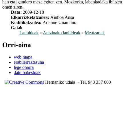
han eta igandero meza egiten zen. Mozkorka, labankadaka ibiltzen
omen ziren.
Data:
2009-12-18
Elkarrizketatzailea:
Ainhoa Ansa
Kodifikatzailea:
Arianne Unamuno
Gaiak
Lanbideak
»
Antzinako lanbideak
»
Meatzariak
Orri-oina
web mapa
erabilerraztasuna
lege oharra
datu babestuak
Hernaniko udala
- Tel. 943 337 000