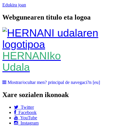
Edukira joan
Webgunearen titulo eta logoa
HERNANIko
Udala
Mostrar/ocultar men? principal de navegaci?n [eu]
Xare sozialen ikonoak
Twitter
Facebook
YouTube
Instagram