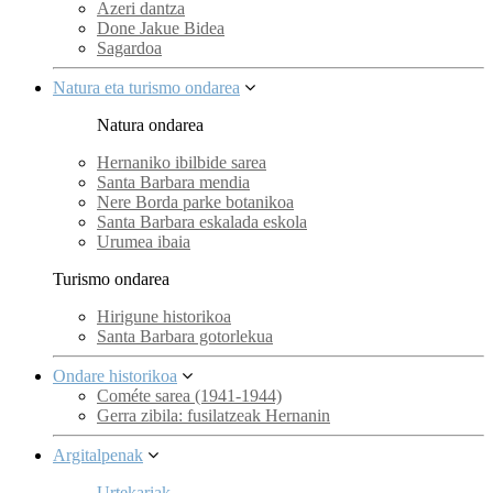
Azeri dantza
Done Jakue Bidea
Sagardoa
Natura eta turismo ondarea
Natura ondarea
Hernaniko ibilbide sarea
Santa Barbara mendia
Nere Borda parke botanikoa
Santa Barbara eskalada eskola
Urumea ibaia
Turismo ondarea
Hirigune historikoa
Santa Barbara gotorlekua
Ondare historikoa
Cométe sarea (1941-1944)
Gerra zibila: fusilatzeak Hernanin
Argitalpenak
Urtekariak