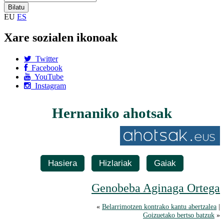
EU
ES
Xare sozialen ikonoak
Twitter
Facebook
YouTube
Instagram
Hernaniko ahotsak
Hasiera
Hizlariak
Gaiak
Genobeba Aginaga Ortega
«
Belarrimotzen kontrako kantu abertzalea
|
Goizuetako bertso batzuk
»