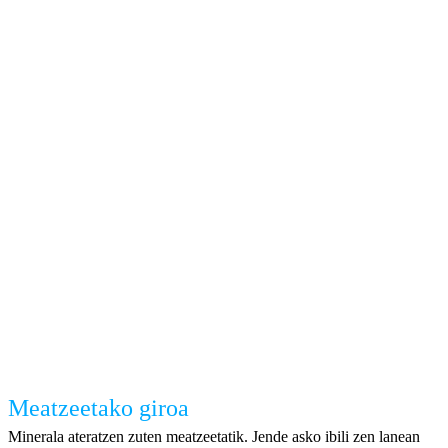
Meatzeetako giroa
Minerala ateratzen zuten meatzeetatik. Jende asko ibili zen lanean