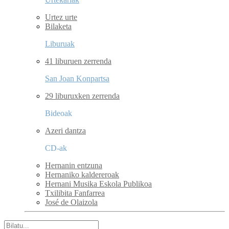
Urtez urte
Bilaketa
Liburuak
41 liburuen zerrenda
San Joan Konpartsa
29 liburuxken zerrenda
Bideoak
Azeri dantza
CD-ak
Hernanin entzuna
Hernaniko kaldereroak
Hernani Musika Eskola Publikoa
Txilibita Fanfarrea
José de Olaizola