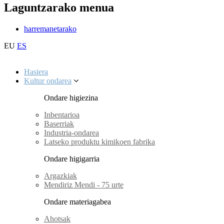
Laguntzarako menua
harremanetarako
EU
ES
Hasiera
Kultur ondarea
Ondare higiezina
Inbentarioa
Baserriak
Industria-ondarea
Latseko produktu kimikoen fabrika
Ondare higigarria
Argazkiak
Mendiriz Mendi - 75 urte
Ondare materiagabea
Ahotsak