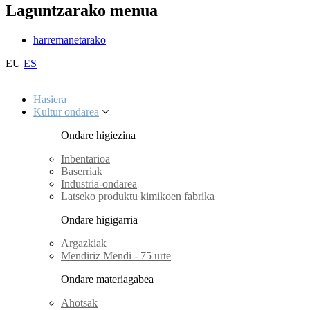
Laguntzarako menua
harremanetarako
EU
ES
Hasiera
Kultur ondarea
Ondare higiezina
Inbentarioa
Baserriak
Industria-ondarea
Latseko produktu kimikoen fabrika
Ondare higigarria
Argazkiak
Mendiriz Mendi - 75 urte
Ondare materiagabea
Ahotsak