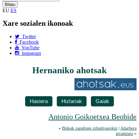
EU
ES
Xare sozialen ikonoak
Twitter
Facebook
YouTube
Instagram
Hernaniko ahotsak
Hasiera
Hizlariak
Gaiak
Antonio Goikoetxea Beobide
«
Bideak zapaltzen zilindroarekin
|
Añarbera
arrantzara
»