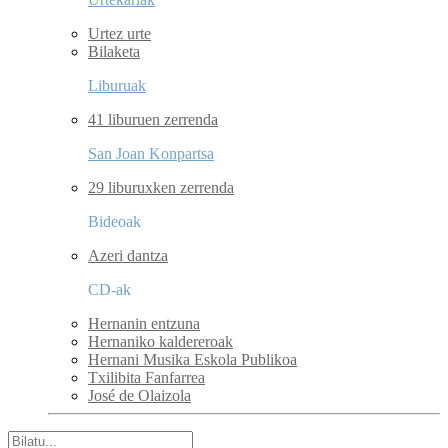
Urtez urte
Bilaketa
Liburuak
41 liburuen zerrenda
San Joan Konpartsa
29 liburuxken zerrenda
Bideoak
Azeri dantza
CD-ak
Hernanin entzuna
Hernaniko kaldereroak
Hernani Musika Eskola Publikoa
Txilibita Fanfarrea
José de Olaizola