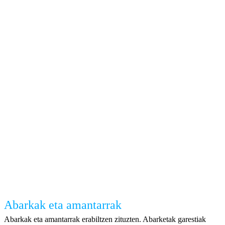
Abarkak eta amantarrak
Abarkak eta amantarrak erabiltzen zituzten. Abarketak garestiak