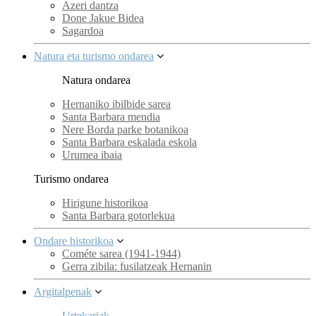
Azeri dantza
Done Jakue Bidea
Sagardoa
Natura eta turismo ondarea
Natura ondarea
Hernaniko ibilbide sarea
Santa Barbara mendia
Nere Borda parke botanikoa
Santa Barbara eskalada eskola
Urumea ibaia
Turismo ondarea
Hirigune historikoa
Santa Barbara gotorlekua
Ondare historikoa
Cométe sarea (1941-1944)
Gerra zibila: fusilatzeak Hernanin
Argitalpenak
Urtekariak