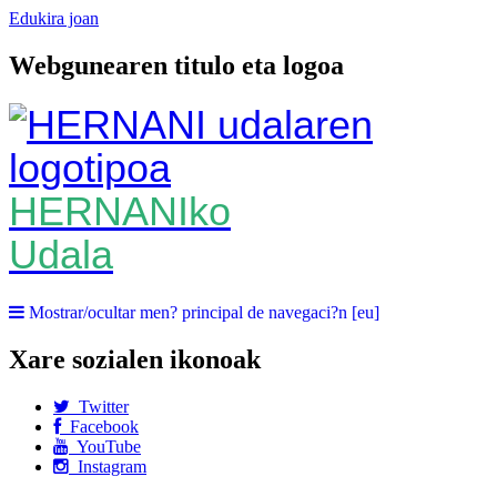
Edukira joan
Webgunearen titulo eta logoa
HERNANIko
Udala
Mostrar/ocultar men? principal de navegaci?n [eu]
Xare sozialen ikonoak
Twitter
Facebook
YouTube
Instagram