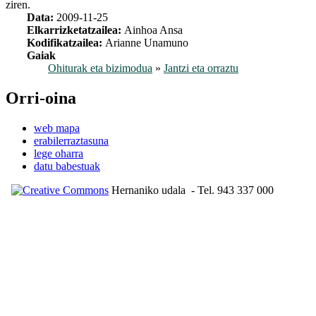
ziren.
Data:
2009-11-25
Elkarrizketatzailea:
Ainhoa Ansa
Kodifikatzailea:
Arianne Unamuno
Gaiak
Ohiturak eta bizimodua
»
Jantzi eta orraztu
Orri-oina
web mapa
erabilerraztasuna
lege oharra
datu babestuak
Hernaniko udala
- Tel. 943 337 000