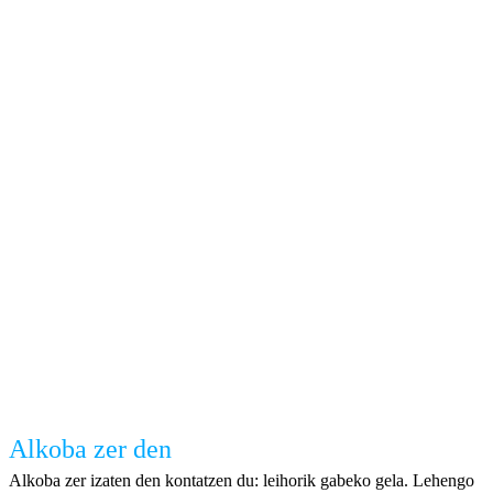
Alkoba zer den
Alkoba zer izaten den kontatzen du: leihorik gabeko gela. Lehengo