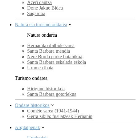
Azeri dantza
Done Jakue Bidea
Sagardoa
Natura eta turismo ondarea
Natura ondarea
Hernaniko ibilbide sarea
Santa Barbara mendia
Nere Borda parke botanikoa
Santa Barbara eskalada eskola
Urumea ibaia
Turismo ondarea
Hirigune historikoa
Santa Barbara gotorlekua
Ondare historikoa
Cométe sarea (1941-1944)
Gerra zibila: fusilatzeak Hernanin
Argitalpenak
Urtekariak