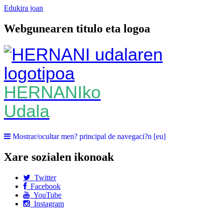
Edukira joan
Webgunearen titulo eta logoa
HERNANIko
Udala
Mostrar/ocultar men? principal de navegaci?n [eu]
Xare sozialen ikonoak
Twitter
Facebook
YouTube
Instagram