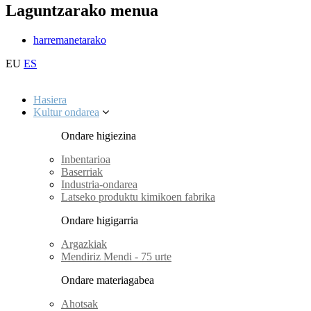
Laguntzarako menua
harremanetarako
EU
ES
Hasiera
Kultur ondarea
Ondare higiezina
Inbentarioa
Baserriak
Industria-ondarea
Latseko produktu kimikoen fabrika
Ondare higigarria
Argazkiak
Mendiriz Mendi - 75 urte
Ondare materiagabea
Ahotsak