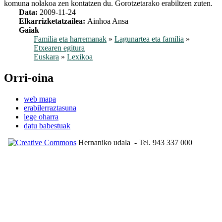
komuna nolakoa zen kontatzen du. Gorotzetarako erabiltzen zuten.
Data:
2009-11-24
Elkarrizketatzailea:
Ainhoa Ansa
Gaiak
Familia eta harremanak
»
Lagunartea eta familia
»
Etxearen egitura
Euskara
»
Lexikoa
Orri-oina
web mapa
erabilerraztasuna
lege oharra
datu babestuak
Hernaniko udala
- Tel. 943 337 000