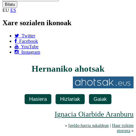
EU
ES
Xare sozialen ikonoak
Twitter
Facebook
YouTube
Instagram
Hernaniko ahotsak
Hasiera
Hizlariak
Gaiak
Ignacia Oiarbide Aranburu
«
Igeldo-harria sukaldean
|
Haur txikien
etorrera
»