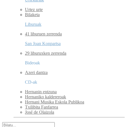
Urtez urte
Bilaketa
Liburuak
41 liburuen zerrenda
San Joan Konpartsa
29 liburuxken zerrenda
Bideoak
Azeri dantza
CD-ak
Hernanin entzuna
Hernaniko kaldereroak
Hernani Musika Eskola Publikoa
Txilibita Fanfarrea
José de Olaizola