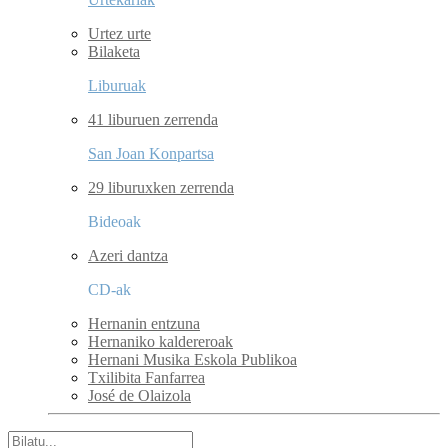
Urtez urte
Bilaketa
Liburuak
41 liburuen zerrenda
San Joan Konpartsa
29 liburuxken zerrenda
Bideoak
Azeri dantza
CD-ak
Hernanin entzuna
Hernaniko kaldereroak
Hernani Musika Eskola Publikoa
Txilibita Fanfarrea
José de Olaizola