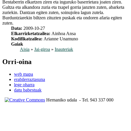
Bentaberrin elkartzen ziren eta inguruko baserrietara joaten ziren.
Galtza eta alkandora zuria eta txapel gorria janzten zuten, abarketa
zuriekin. Dantzan egiten zuten, soinujolea lagun zutela.
Burduntziarekin biltzen zituzten puskak eta ondoren afaria egiten
zuten.
Data:
2009-10-27
Elkarrizketatzailea:
Ainhoa Ansa
Kodifikatzailea:
Arianne Unamuno
Gaiak
Aisia
»
Jai-giroa
»
Inauteriak
Orri-oina
web mapa
erabilerraztasuna
lege oharra
datu babestuak
Hernaniko udala
- Tel. 943 337 000