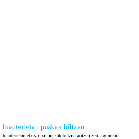
Inauterietan puskak biltzen
Inauterietan etxez etxe puskak biltzen aritzen zen lagunekin.