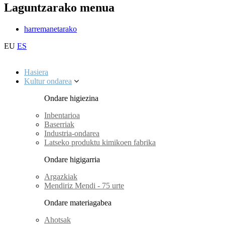
Laguntzarako menua
harremanetarako
EU
ES
Hasiera
Kultur ondarea
Ondare higiezina
Inbentarioa
Baserriak
Industria-ondarea
Latseko produktu kimikoen fabrika
Ondare higigarria
Argazkiak
Mendiriz Mendi - 75 urte
Ondare materiagabea
Ahotsak