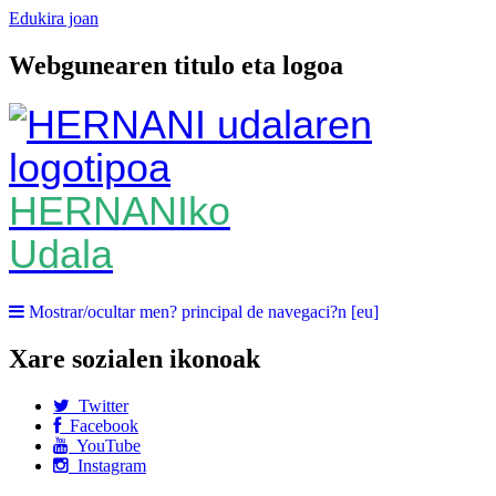
Edukira joan
Webgunearen titulo eta logoa
HERNANIko
Udala
Mostrar/ocultar men? principal de navegaci?n [eu]
Xare sozialen ikonoak
Twitter
Facebook
YouTube
Instagram