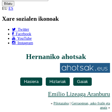
EU
ES
Xare sozialen ikonoak
Twitter
Facebook
YouTube
Instagram
Hernaniko ahotsak
Hasiera
Hizlariak
Gaiak
Emilio Lizeaga Aranburu
«
Pilotazalea
|
Gerraostean, asko fraile eta
apaiz
»