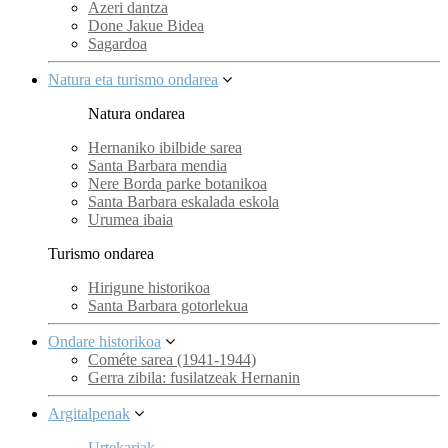
Azeri dantza
Done Jakue Bidea
Sagardoa
Natura eta turismo ondarea
Natura ondarea
Hernaniko ibilbide sarea
Santa Barbara mendia
Nere Borda parke botanikoa
Santa Barbara eskalada eskola
Urumea ibaia
Turismo ondarea
Hirigune historikoa
Santa Barbara gotorlekua
Ondare historikoa
Cométe sarea (1941-1944)
Gerra zibila: fusilatzeak Hernanin
Argitalpenak
Urtekariak