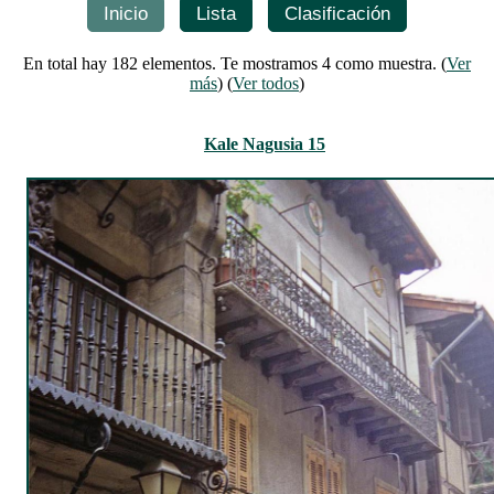
Inicio
Lista
Clasificación
En total hay 182 elementos. Te mostramos 4 como muestra. (
Ver
más
) (
Ver todos
)
Kale Nagusia 15