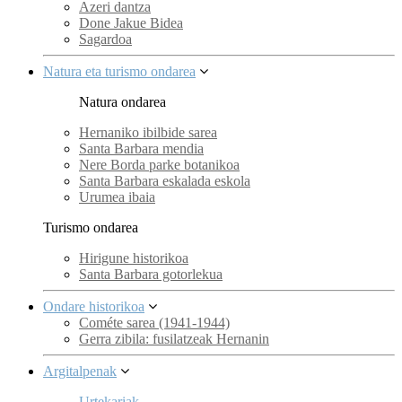
Azeri dantza
Done Jakue Bidea
Sagardoa
Natura eta turismo ondarea
Natura ondarea
Hernaniko ibilbide sarea
Santa Barbara mendia
Nere Borda parke botanikoa
Santa Barbara eskalada eskola
Urumea ibaia
Turismo ondarea
Hirigune historikoa
Santa Barbara gotorlekua
Ondare historikoa
Cométe sarea (1941-1944)
Gerra zibila: fusilatzeak Hernanin
Argitalpenak
Urtekariak