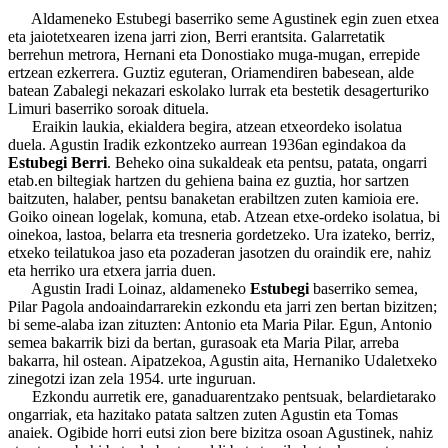
Aldameneko Estubegi baserriko seme Agustinek egin zuen etxea
eta jaiotetxearen izena jarri zion, Berri erantsita. Galarretatik
berrehun metrora, Hernani eta Donostiako muga-mugan, errepide
ertzean ezkerrera. Guztiz eguteran, Oriamendiren babesean, alde
batean Zabalegi nekazari eskolako lurrak eta bestetik desagerturiko
Limuri baserriko soroak dituela.
Eraikin laukia, ekialdera begira, atzean etxeordeko isolatua
duela. Agustin Iradik ezkontzeko aurrean 1936an egindakoa da
Estubegi Berri
. Beheko oina sukaldeak eta pentsu, patata, ongarri
etab.en biltegiak hartzen du gehiena baina ez guztia, hor sartzen
baitzuten, halaber, pentsu banaketan erabiltzen zuten kamioia ere.
Goiko oinean logelak, komuna, etab. Atzean etxe-ordeko isolatua, bi
oinekoa, lastoa, belarra eta tresneria gordetzeko. Ura izateko, berriz,
etxeko teilatukoa jaso eta pozaderan jasotzen du oraindik ere, nahiz
eta herriko ura etxera jarria duen.
Agustin Iradi Loinaz, aldameneko
Estubegi
baserriko semea,
Pilar Pagola andoaindarrarekin ezkondu eta jarri zen bertan bizitzen;
bi seme-alaba izan zituzten: Antonio eta Maria Pilar. Egun, Antonio
semea bakarrik bizi da bertan, gurasoak eta Maria Pilar, arreba
bakarra, hil ostean. Aipatzekoa, Agustin aita, Hernaniko Udaletxeko
zinegotzi izan zela 1954. urte inguruan.
Ezkondu aurretik ere, ganaduarentzako pentsuak, belardietarako
ongarriak, eta hazitako patata saltzen zuten Agustin eta Tomas
anaiek. Ogibide horri eutsi zion bere bizitza osoan Agustinek, nahiz