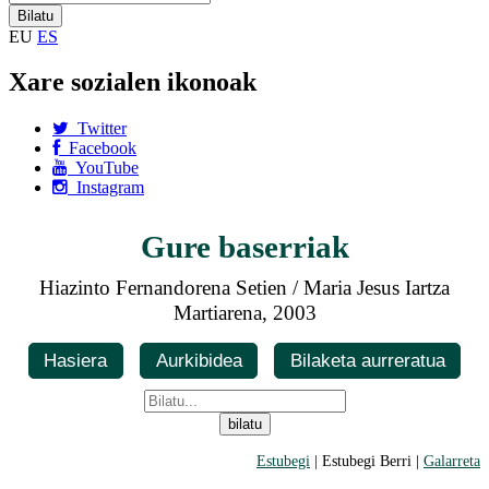
EU
ES
Xare sozialen ikonoak
Twitter
Facebook
YouTube
Instagram
Gure baserriak
Hiazinto Fernandorena Setien / Maria Jesus Iartza
Martiarena, 2003
Hasiera
Aurkibidea
Bilaketa aurreratua
Estubegi
| Estubegi Berri |
Galarreta