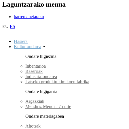
Laguntzarako menua
harremanetarako
EU
ES
Hasiera
Kultur ondarea
Ondare higiezina
Inbentarioa
Baserriak
Industria-ondarea
Latseko produktu kimikoen fabrika
Ondare higigarria
Argazkiak
Mendiriz Mendi - 75 urte
Ondare materiagabea
Ahotsak