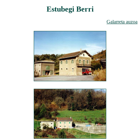
Estubegi Berri
Galarreta auzoa