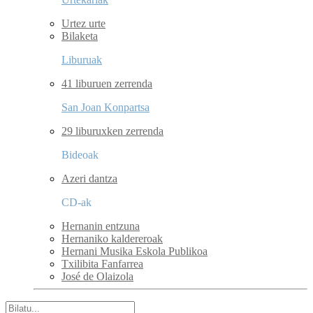
Urtez urte
Bilaketa
Liburuak
41 liburuen zerrenda
San Joan Konpartsa
29 liburuxken zerrenda
Bideoak
Azeri dantza
CD-ak
Hernanin entzuna
Hernaniko kaldereroak
Hernani Musika Eskola Publikoa
Txilibita Fanfarrea
José de Olaizola