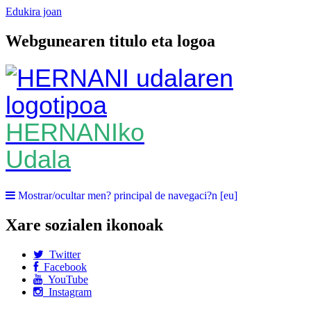
Edukira joan
Webgunearen titulo eta logoa
HERNANIko
Udala
Mostrar/ocultar men? principal de navegaci?n [eu]
Xare sozialen ikonoak
Twitter
Facebook
YouTube
Instagram