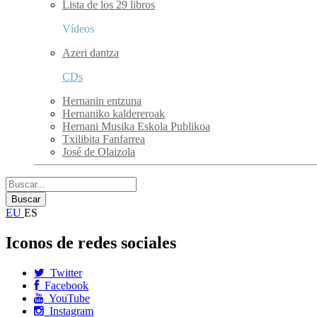
Lista de los 29 libros
Vídeos
Azeri dantza
CDs
Hernanin entzuna
Hernaniko kaldereroak
Hernani Musika Eskola Publikoa
Txilibita Fanfarrea
José de Olaizola
EU
ES
Iconos de redes sociales
Twitter
Facebook
YouTube
Instagram