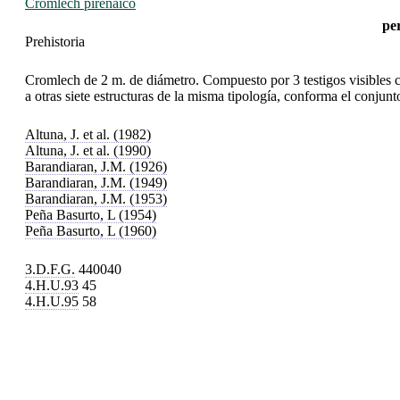
Cromlech pirenaico
pe
Prehistoria
Cromlech de 2 m. de diámetro. Compuesto por 3 testigos visibles co
a otras siete estructuras de la misma tipología, conforma el conjun
Altuna, J. et al. (1982)
Altuna, J. et al. (1990)
Barandiaran, J.M. (1926)
Barandiaran, J.M. (1949)
Barandiaran, J.M. (1953)
Peña Basurto, L (1954)
Peña Basurto, L (1960)
3.D.F.G.
440040
4.H.U.93
45
4.H.U.95
58