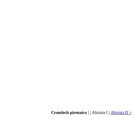
Cromlech pirenaico
| | Altxista I |
Altxista II >