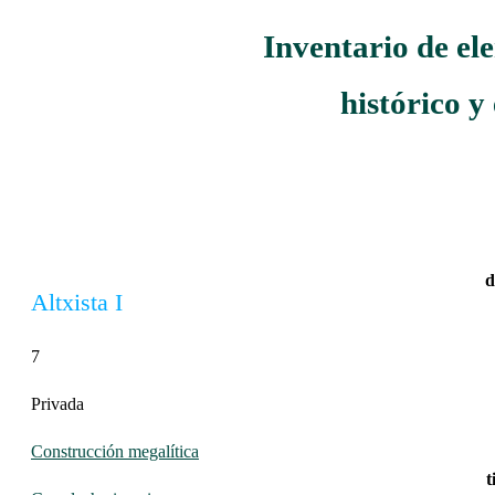
Inventario de el
histórico y
d
Altxista I
7
Privada
Construcción megalítica
t