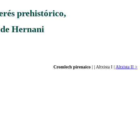
rés prehistórico,
l de Hernani
Cromlech pirenaico
| | Altxista I |
Altxista II >