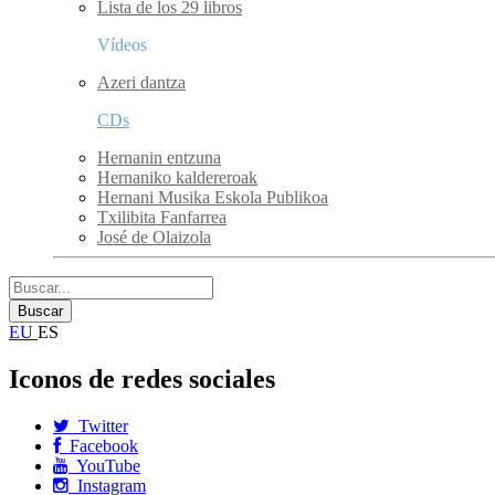
Lista de los 29 libros
Vídeos
Azeri dantza
CDs
Hernanin entzuna
Hernaniko kaldereroak
Hernani Musika Eskola Publikoa
Txilibita Fanfarrea
José de Olaizola
EU
ES
Iconos de redes sociales
Twitter
Facebook
YouTube
Instagram