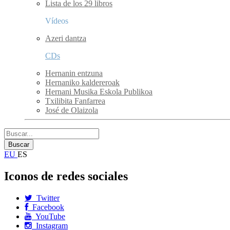
Lista de los 29 libros
Vídeos
Azeri dantza
CDs
Hernanin entzuna
Hernaniko kaldereroak
Hernani Musika Eskola Publikoa
Txilibita Fanfarrea
José de Olaizola
EU
ES
Iconos de redes sociales
Twitter
Facebook
YouTube
Instagram