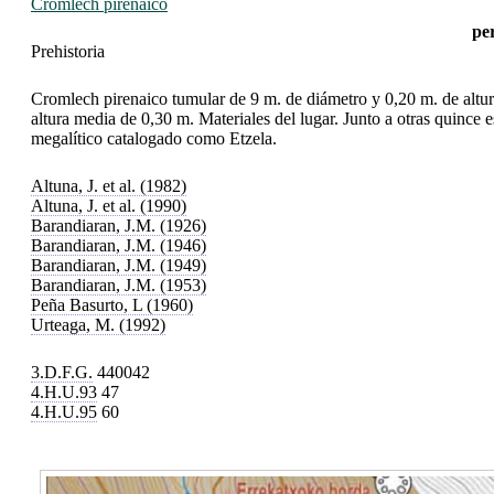
Cromlech pirenaico
pe
Prehistoria
Cromlech pirenaico tumular de 9 m. de diámetro y 0,20 m. de altu
altura media de 0,30 m. Materiales del lugar. Junto a otras quince 
megalítico catalogado como Etzela.
Altuna, J. et al. (1982)
Altuna, J. et al. (1990)
Barandiaran, J.M. (1926)
Barandiaran, J.M. (1946)
Barandiaran, J.M. (1949)
Barandiaran, J.M. (1953)
Peña Basurto, L (1960)
Urteaga, M. (1992)
3.D.F.G.
440042
4.H.U.93
47
4.H.U.95
60