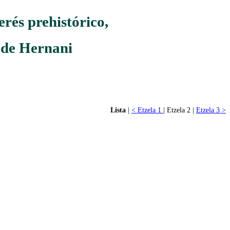
rés prehistórico,
l de Hernani
Lista
|
< Etzela 1
| Etzela 2 |
Etzela 3 >