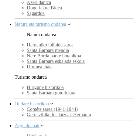
Azeri dantza
Done Jakue Bidea
Sagardoa
Natura eta turismo ondarea
Natura ondarea
Hernaniko ibilbide sarea
Santa Barbara mendia
Nere Borda parke botanikoa
Santa Barbara eskalada eskola
Urumea ibaia
Turismo ondarea
Hirigune historikoa
Santa Barbara gotorlekua
Ondare historikoa
Cométe sarea (1941-1944)
Gerra zibila: fusilatzeak Hernanin
Argitalpenak
Urtekariak