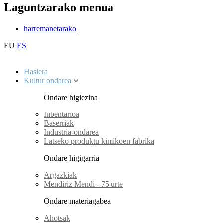
Laguntzarako menua
harremanetarako
EU
ES
Hasiera
Kultur ondarea
Ondare higiezina
Inbentarioa
Baserriak
Industria-ondarea
Latseko produktu kimikoen fabrika
Ondare higigarria
Argazkiak
Mendiriz Mendi - 75 urte
Ondare materiagabea
Ahotsak