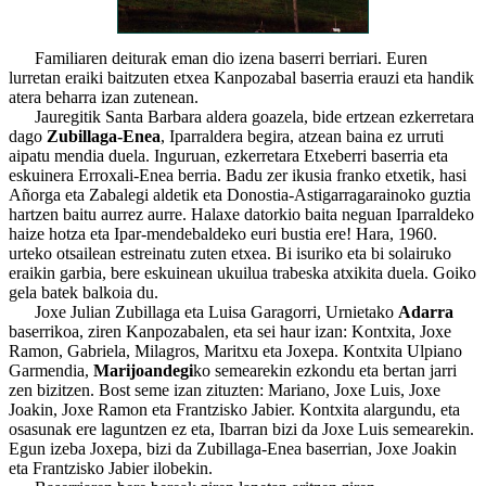
Familiaren deiturak eman dio izena baserri berriari. Euren
lurretan eraiki baitzuten etxea Kanpozabal baserria erauzi eta handik
atera beharra izan zutenean.
Jauregitik Santa Barbara aldera goazela, bide ertzean ezkerretara
dago
Zubillaga-Enea
, Iparraldera begira, atzean baina ez urruti
aipatu mendia duela. Inguruan, ezkerretara Etxeberri baserria eta
eskuinera Erroxali-Enea berria. Badu zer ikusia franko etxetik, hasi
Añorga eta Zabalegi aldetik eta Donostia-Astigarragarainoko guztia
hartzen baitu aurrez aurre. Halaxe datorkio baita neguan Iparraldeko
haize hotza eta Ipar-mendebaldeko euri bustia ere! Hara, 1960.
urteko otsailean estreinatu zuten etxea. Bi isuriko eta bi solairuko
eraikin garbia, bere eskuinean ukuilua trabeska atxikita duela. Goiko
gela batek balkoia du.
Joxe Julian Zubillaga eta Luisa Garagorri, Urnietako
Adarra
baserrikoa, ziren Kanpozabalen, eta sei haur izan: Kontxita, Joxe
Ramon, Gabriela, Milagros, Maritxu eta Joxepa. Kontxita Ulpiano
Garmendia,
Marijoandegi
ko semearekin ezkondu eta bertan jarri
zen bizitzen. Bost seme izan zituzten: Mariano, Joxe Luis, Joxe
Joakin, Joxe Ramon eta Frantzisko Jabier. Kontxita alargundu, eta
osasunak ere laguntzen ez eta, Ibarran bizi da Joxe Luis semearekin.
Egun izeba Joxepa, bizi da Zubillaga-Enea baserrian, Joxe Joakin
eta Frantzisko Jabier ilobekin.