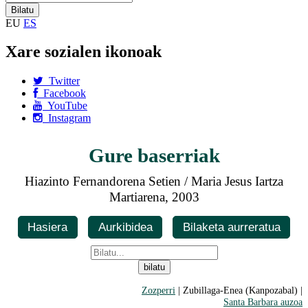
EU
ES
Xare sozialen ikonoak
Twitter
Facebook
YouTube
Instagram
Gure baserriak
Hiazinto Fernandorena Setien / Maria Jesus Iartza
Martiarena, 2003
Hasiera
Aurkibidea
Bilaketa aurreratua
Zozperri
| Zubillaga-Enea (Kanpozabal) |
Santa Barbara auzoa