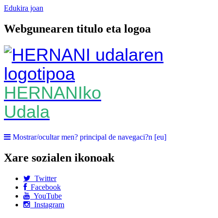
Edukira joan
Webgunearen titulo eta logoa
HERNANIko
Udala
Mostrar/ocultar men? principal de navegaci?n [eu]
Xare sozialen ikonoak
Twitter
Facebook
YouTube
Instagram