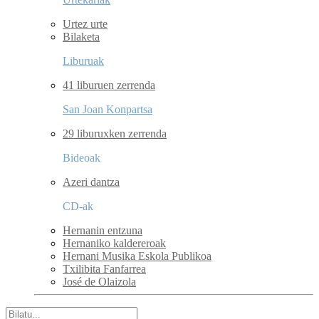
Urtez urte
Bilaketa
Liburuak
41 liburuen zerrenda
San Joan Konpartsa
29 liburuxken zerrenda
Bideoak
Azeri dantza
CD-ak
Hernanin entzuna
Hernaniko kaldereroak
Hernani Musika Eskola Publikoa
Txilibita Fanfarrea
José de Olaizola