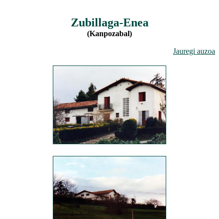
Zubillaga-Enea
(Kanpozabal)
Jauregi auzoa