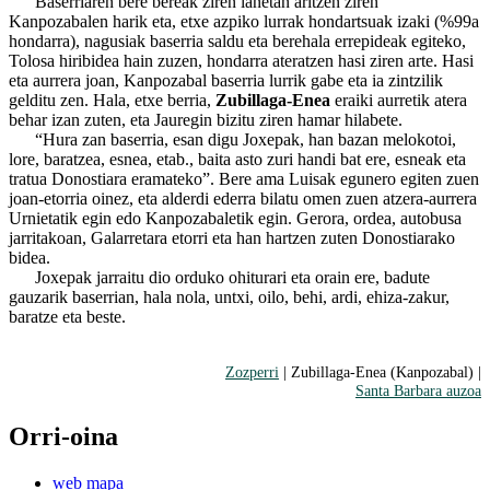
Baserriaren bere bereak ziren lanetan aritzen ziren
Kanpozabalen harik eta, etxe azpiko lurrak hondartsuak izaki (%99a
hondarra), nagusiak baserria saldu eta berehala errepideak egiteko,
Tolosa hiribidea hain zuzen, hondarra ateratzen hasi ziren arte. Hasi
eta aurrera joan, Kanpozabal baserria lurrik gabe eta ia zintzilik
gelditu zen. Hala, etxe berria,
Zubillaga-Enea
eraiki aurretik atera
behar izan zuten, eta Jauregin bizitu ziren hamar hilabete.
“Hura zan baserria, esan digu Joxepak, han bazan melokotoi,
lore, baratzea, esnea, etab., baita asto zuri handi bat ere, esneak eta
tratua Donostiara eramateko”. Bere ama Luisak egunero egiten zuen
joan-etorria oinez, eta alderdi ederra bilatu omen zuen atzera-aurrera
Urnietatik egin edo Kanpozabaletik egin. Gerora, ordea, autobusa
jarritakoan, Galarretara etorri eta han hartzen zuten Donostiarako
bidea.
Joxepak jarraitu dio orduko ohiturari eta orain ere, badute
gauzarik baserrian, hala nola, untxi, oilo, behi, ardi, ehiza-zakur,
baratze eta beste.
Zozperri
| Zubillaga-Enea (Kanpozabal) |
Santa Barbara auzoa
Orri-oina
web mapa