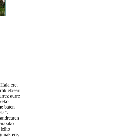
Hala ere,
rtik etxeari
urrez aurre
txeko
me baten
ela”.
andrearen
taraziko
 leiho
gunak ere,