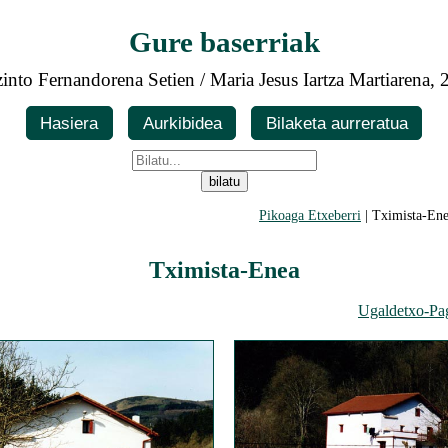
Gure baserriak
into Fernandorena Setien / Maria Jesus Iartza Martiarena,
Hasiera
Aurkibidea
Bilaketa aurreratua
Pikoaga Etxeberri
| Tximista-Ene
Tximista-Enea
Ugaldetxo-Pa