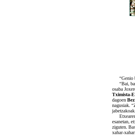
“Genio bizi
“Bai, bai, 
osaba Joxer
Tximista-
dagoen
Bez
nagusiak. “
jabetzakoak 
Etxearen ga
esanetan, et
ziguten. Bas
xahar-xahar