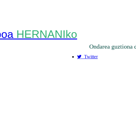
HERNANIko
Ondarea guztiona 
Twitter