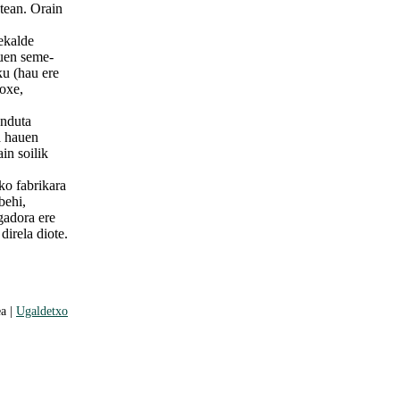
tean. Orain
ekalde
uen seme-
ku (hau ere
Joxe,
onduta
a hauen
in soilik
ko fabrikara
behi,
egadora ere
direla diote.
a |
Ugaldetxo