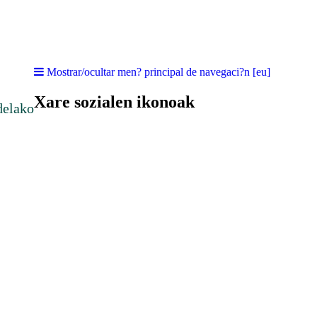
Mostrar/ocultar men? principal de navegaci?n [eu]
Xare sozialen ikonoak
delako