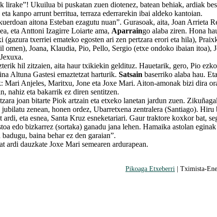
k lirake”! Ukuilua bi puskatan zuen diotenez, batean behiak, ardiak bes
 eta kanpo arrunt berritua, terraza ederrarekin ibai aldeko kantoian.
doan aitona Esteban ezagutu nuan”. Gurasoak, aita, Joan Arrieta R
ea, eta Anttoni Izagirre Loiarte ama,
Aparrain
go alaba ziren. Hona ha
i (gazura txerriei emateko egosten ari zen pertzara erori eta hila), Praix
hil omen), Joana, Klaudia, Pio, Pello, Sergio (etxe ondoko ibaian itoa), 
 Jexuxa.
k hil zitzaien, aita haur txikiekin geldituz. Hauetarik, gero, Pio ezk
ina Altuna Gastesi emaztetzat harturik.
Satsain
baserriko alaba hau. Et
: Mari Anjeles, Maritxu, Jone eta Joxe Mari. Aiton-amonak bizi dira ora
, nahiz eta bakarrik ez diren sentitzen.
a joan bitarte Piok artzain eta etxeko lanetan jardun zuen. Zikuñaga
a jubilatu zenean, honen ordez, Ubarretxena zentralera (Santiago). Hiru 
t ardi, eta esnea, Santa Kruz esneketariari. Gaur traktore koxkor bat, s
stoa edo bizkarrez (sortaka) ganadu jana lehen. Hamaika astolan eginak 
 badugu, baina behar ez den garaian”.
ardi dauzkate Joxe Mari semearen ardurapean.
Pikoaga Etxeberri
| Tximista-Ene