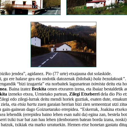
ko jendea”, agidanez. Pio (77 urte) etxajauna dut solaskide.
gu ere halaxe gea eta ondotik datozenak (bilobak)
bala bezalakoak”.
engandik “bizi izugarria” eta norbaitek lagunartean
tximista
deitu eta ho
Enea
. Baina izatez
Bezkita
omen etxearen izena, eta ibaiaz bestaldetik a
kita
izeneko etxea, Urnietako partean,
Zilegi Etxeberri
dela dio Pio e
Zilegi edo zilegi-lurrak deitu mendi horiek guztiak, esaten dute, emaku
ziela, eta
etsia hartu
zuen garaian herrian bizi zien semeentzat utzi zitu
in-gainean dago Goizuetarako errepidea. “Eskerrak, Joakina etxeko
xea lehendik (errepidea baino lehen esan nahi da) egina zan, bestela bo
erri txiki txar bat zan hau lehen (denboraren batean borda izana, noski)
 batzuk, txikiak eta marko urratuekin. Hemen etxe honetan gastatu ditu