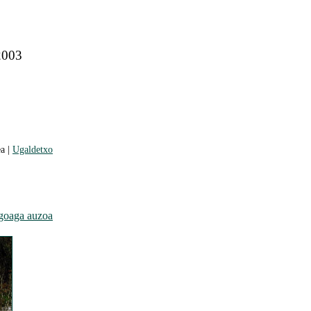
 2003
a |
Ugaldetxo
goaga auzoa