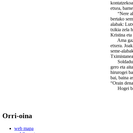
kontatzekoa
etxea, barne
“Nere akuer
bertako sem
alabak: Lutx
txikia zela 
Kristina eta
Ama gazteri
etxera. Joak
seme-alabak
Tximistanean
Soldadutzar
gero eta ait
hirurogei ba
bai, baina a
“Orain dena
Hogei bat 
Orri-oina
web mapa