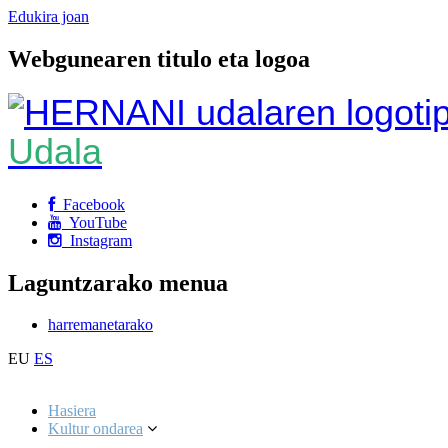
Edukira joan
Webgunearen titulo eta logoa
Udala
Facebook
YouTube
Instagram
Laguntzarako menua
harremanetarako
EU
ES
Hasiera
Kultur ondarea