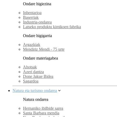
Ondare higiezina
Inbentarioa
Baserriak
Industria-ondarea
Latseko produktu kimikoen fabrika
Ondare higigarria
Argazkiak
Mendiriz Mendi - 75 urte
Ondare materiagabea
Ahotsak
Azeri dantza
Done Jakue Bidea
Sagardoa
Natura eta turismo ondarea
Natura ondarea
Hernaniko ibilbide sarea
Santa Barbara mendia