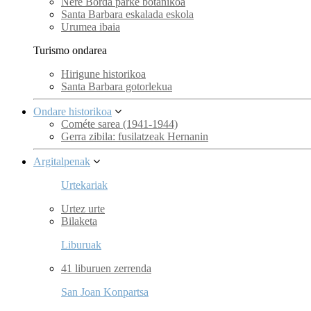
Nere Borda parke botanikoa
Santa Barbara eskalada eskola
Urumea ibaia
Turismo ondarea
Hirigune historikoa
Santa Barbara gotorlekua
Ondare historikoa
Cométe sarea (1941-1944)
Gerra zibila: fusilatzeak Hernanin
Argitalpenak
Urtekariak
Urtez urte
Bilaketa
Liburuak
41 liburuen zerrenda
San Joan Konpartsa