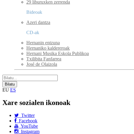
29 liburuxken zerrenda
Bideoak
Azeri dantza
CD-ak
Hernanin entzuna
Hernaniko kaldereroak
Hernani Musika Eskola Publikoa
Txilibita Fanfarrea
José de Olaizola
EU
ES
Xare sozialen ikonoak
Twitter
Facebook
YouTube
Instagram