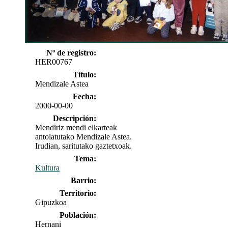
Nº de registro:
HER00767
Título:
Mendizale Astea
Fecha:
2000-00-00
Descripción:
Mendiriz mendi elkarteak
antolatutako Mendizale Astea.
Irudian, saritutako gaztetxoak.
Tema:
Kultura
Barrio:
Territorio:
Gipuzkoa
Población:
Hernani