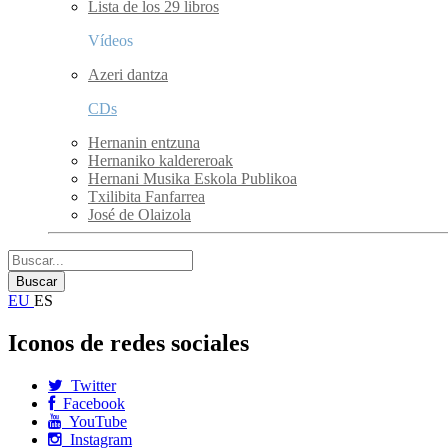
Lista de los 29 libros
Vídeos
Azeri dantza
CDs
Hernanin entzuna
Hernaniko kaldereroak
Hernani Musika Eskola Publikoa
Txilibita Fanfarrea
José de Olaizola
EU
ES
Iconos de redes sociales
Twitter
Facebook
YouTube
Instagram