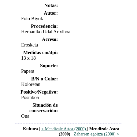
Notas:
Autor:
Foto Biyok
Procedencia:
Hernaniko Udal Artxiboa
Acceso:
Erosketa
Medidas cm/dpi:
13 x 18
Soporte:
Papera
B/N o Color:
Koloretan
Positivo/Negativo:
Positiboa
Situación de
conservación:
Ona
Kultura
|
< Mendizale Astea (2000)
|
Mendizale Astea
(2000)
|
Zaharren egoitza (2000) >