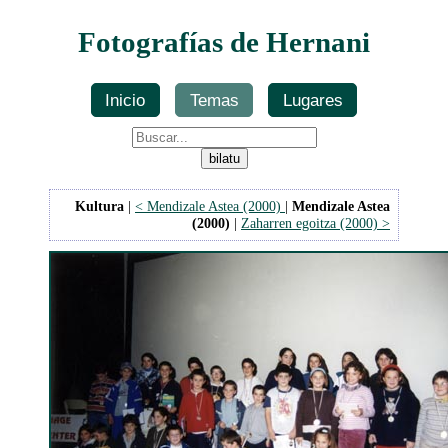
Fotografías de Hernani
Inicio
Temas
Lugares
Kultura
|
< Mendizale Astea (2000)
|
Mendizale Astea
(2000)
|
Zaharren egoitza (2000) >