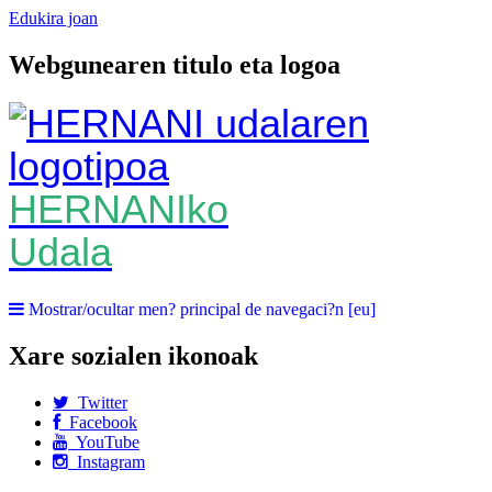
Edukira joan
Webgunearen titulo eta logoa
HERNANIko
Udala
Mostrar/ocultar men? principal de navegaci?n [eu]
Xare sozialen ikonoak
Twitter
Facebook
YouTube
Instagram