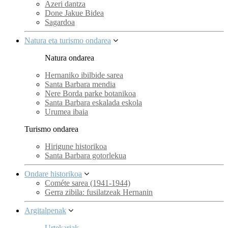
Azeri dantza
Done Jakue Bidea
Sagardoa
Natura eta turismo ondarea
Natura ondarea
Hernaniko ibilbide sarea
Santa Barbara mendia
Nere Borda parke botanikoa
Santa Barbara eskalada eskola
Urumea ibaia
Turismo ondarea
Hirigune historikoa
Santa Barbara gotorlekua
Ondare historikoa
Cométe sarea (1941-1944)
Gerra zibila: fusilatzeak Hernanin
Argitalpenak
Urtekariak