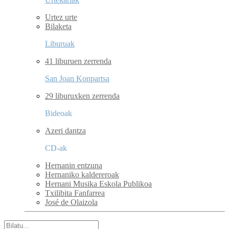
Urtez urte
Bilaketa
Liburuak
41 liburuen zerrenda
San Joan Konpartsa
29 liburuxken zerrenda
Bideoak
Azeri dantza
CD-ak
Hernanin entzuna
Hernaniko kaldereroak
Hernani Musika Eskola Publikoa
Txilibita Fanfarrea
José de Olaizola