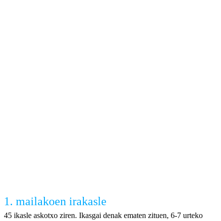
1. mailakoen irakasle
45 ikasle askotxo ziren. Ikasgai denak ematen zituen, 6-7 urteko