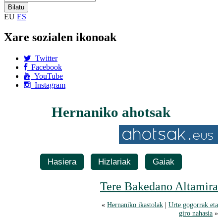
EU
ES
Xare sozialen ikonoak
Twitter
Facebook
YouTube
Instagram
Hernaniko ahotsak
Hasiera
Hizlariak
Gaiak
Tere Bakedano Altamira
«
Hernaniko ikastolak
|
Urte gogorrak eta
giro nahasia
»