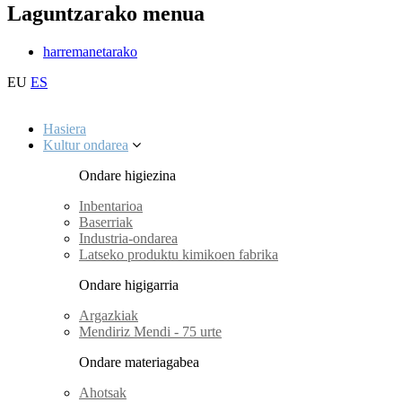
Laguntzarako menua
harremanetarako
EU
ES
Hasiera
Kultur ondarea
Ondare higiezina
Inbentarioa
Baserriak
Industria-ondarea
Latseko produktu kimikoen fabrika
Ondare higigarria
Argazkiak
Mendiriz Mendi - 75 urte
Ondare materiagabea
Ahotsak