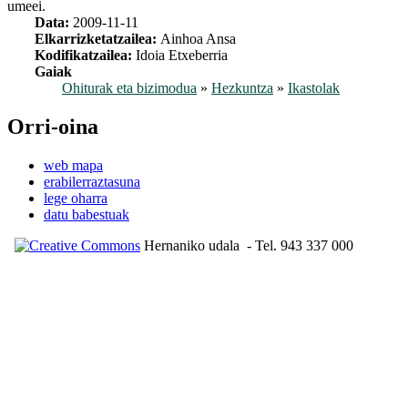
umeei.
Data:
2009-11-11
Elkarrizketatzailea:
Ainhoa Ansa
Kodifikatzailea:
Idoia Etxeberria
Gaiak
Ohiturak eta bizimodua
»
Hezkuntza
»
Ikastolak
Orri-oina
web mapa
erabilerraztasuna
lege oharra
datu babestuak
Hernaniko udala
- Tel. 943 337 000