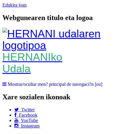
Edukira joan
Webgunearen titulo eta logoa
HERNANIko
Udala
Mostrar/ocultar men? principal de navegaci?n [eu]
Xare sozialen ikonoak
Twitter
Facebook
YouTube
Instagram