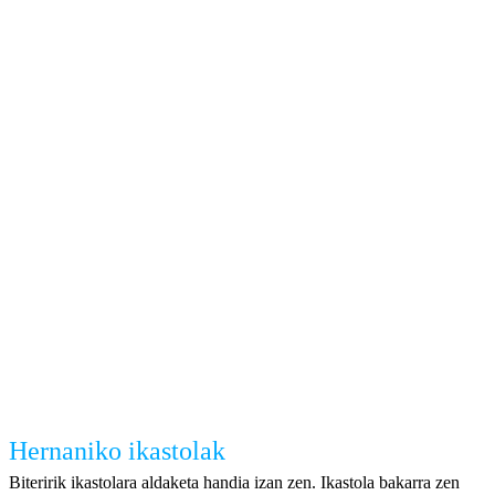
Hernaniko ikastolak
Biteririk ikastolara aldaketa handia izan zen. Ikastola bakarra zen