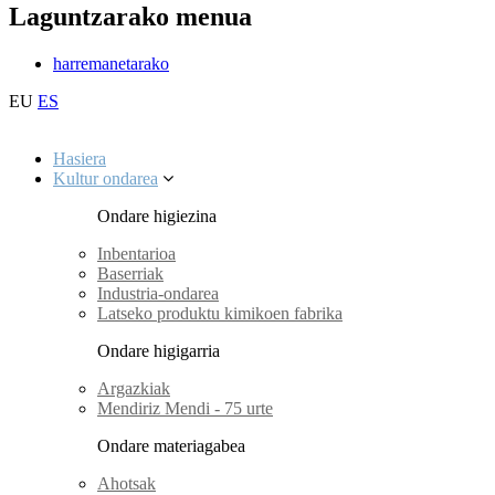
Laguntzarako menua
harremanetarako
EU
ES
Hasiera
Kultur ondarea
Ondare higiezina
Inbentarioa
Baserriak
Industria-ondarea
Latseko produktu kimikoen fabrika
Ondare higigarria
Argazkiak
Mendiriz Mendi - 75 urte
Ondare materiagabea
Ahotsak