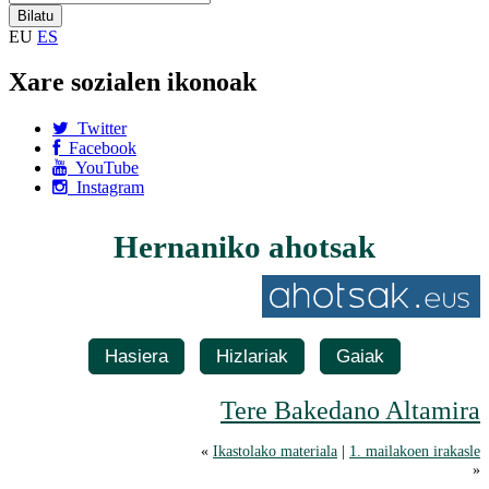
EU
ES
Xare sozialen ikonoak
Twitter
Facebook
YouTube
Instagram
Hernaniko ahotsak
Hasiera
Hizlariak
Gaiak
Tere Bakedano Altamira
«
Ikastolako materiala
|
1. mailakoen irakasle
»