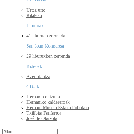
Urtez urte
Bilaketa
Liburuak
41 liburuen zerrenda
San Joan Konpartsa
29 liburuxken zerrenda
Bideoak
Azeri dantza
CD-ak
Hernanin entzuna
Hernaniko kaldereroak
Hernani Musika Eskola Publikoa
Txilibita Fanfarrea
José de Olaizola