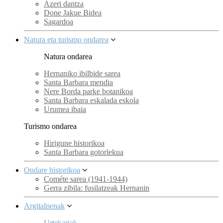
Azeri dantza
Done Jakue Bidea
Sagardoa
Natura eta turismo ondarea
Natura ondarea
Hernaniko ibilbide sarea
Santa Barbara mendia
Nere Borda parke botanikoa
Santa Barbara eskalada eskola
Urumea ibaia
Turismo ondarea
Hirigune historikoa
Santa Barbara gotorlekua
Ondare historikoa
Cométe sarea (1941-1944)
Gerra zibila: fusilatzeak Hernanin
Argitalpenak
Urtekariak