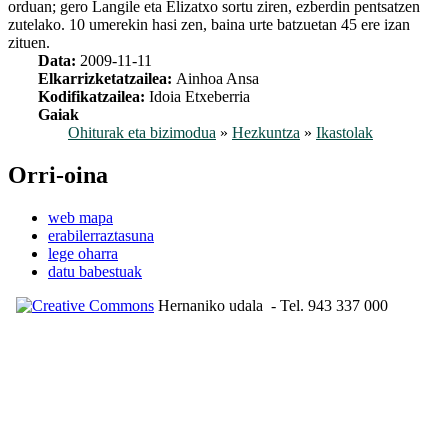
orduan; gero Langile eta Elizatxo sortu ziren, ezberdin pentsatzen
zutelako. 10 umerekin hasi zen, baina urte batzuetan 45 ere izan
zituen.
Data:
2009-11-11
Elkarrizketatzailea:
Ainhoa Ansa
Kodifikatzailea:
Idoia Etxeberria
Gaiak
Ohiturak eta bizimodua
»
Hezkuntza
»
Ikastolak
Orri-oina
web mapa
erabilerraztasuna
lege oharra
datu babestuak
Hernaniko udala
- Tel. 943 337 000