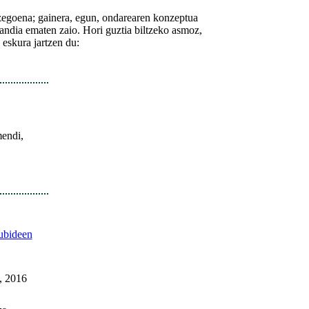
 zegoena; gainera, egun, ondarearen konzeptua
 handia ematen zaio. Hori guztia biltzeko asmoz,
eskura jartzen du:
mendi,
ubideen
, 2016