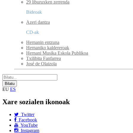
29 liburuxken zerrenda
Bideoak
Azeri dantza
CD-ak
Hernanin entzuna
Hernaniko kaldereroak
Hernani Musika Eskola Publikoa
Txilibita Fanfarrea
José de Olaizola
EU
ES
Xare sozialen ikonoak
Twitter
Facebook
YouTube
Instagram