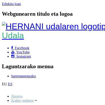
Edukira joan
Webgunearen titulo eta logoa
Udala
Facebook
YouTube
Instagram
Laguntzarako menua
harremanetarako
EU
ES
Hasiera
Kultur ondarea