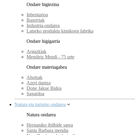
Ondare higiezina
Inbentarioa
Baserriak
Industria-ondarea
Latseko produktu kimikoen fabrika
Ondare higigarria
Argazkiak
Mendiriz Mendi - 75 urte
Ondare materiagabea
Ahotsak
Azeri dantza
Done Jakue Bidea
Sagardoa
Natura eta turismo ondarea
Natura ondarea
Hernaniko ibilbide sarea
Santa Barbara mendia