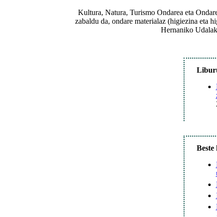
Kultura, Natura, Turismo Ondarea eta Ondare 
zabaldu da, ondare materialaz (higiezina eta hi
Hernaniko Udalak 
Libur
Beste 