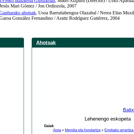
1936ko udazkena Gipuzkoan
, Mikel Aizpuru (Director) / Urko Apaola
Jesús Mari Gómez / Jon Ordiozola, 2007
Ganbarako ahotsak
, Usoa Barrutiabengoa Olazabal / Nerea Elias Muxi
Garoa González Fernandino / Araitz Rodríguez Gutiérrez, 2004
Ahotsak
Batix
Lehenengo eskopeta
Gaiak
Aisia
»
Mendia eta hondartza
»
Errekako arrantza