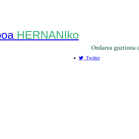
HERNANIko
Ondarea guztiona 
Twitter