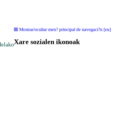
Mostrar/ocultar men? principal de navegaci?n [eu]
Xare sozialen ikonoak
delako