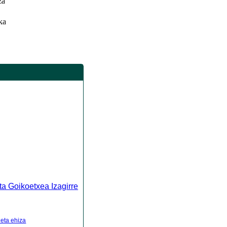
za
ka
ta Goikoetxea Izagirre
 eta ehiza