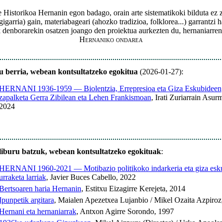
Historikoa Hernanin egon badago, orain arte sistematikoki bilduta ez
gigarria) gain, materiabageari (ahozko tradizioa, folklorea...) garrantzi
denborarekin osatzen joango den proiektua aurkezten du, hernaniarren 
Hernaniko ondarea
u berria, webean kontsultatzeko egokitua
(2026-01-27):
HERNANI 1936-1959 — Biolentzia, Errepresioa eta Giza Eskubideen
zapalketa Gerra Zibilean eta Lehen Frankismoan
, Irati Zuriarrain Asur
2024
liburu batzuk, webean kontsultatzeko egokituak
:
HERNANI 1960-2021 — Motibazio politikoko indarkeria eta giza esk
urraketa larriak
, Javier Buces Cabello, 2022
Bertsoaren haria Hernanin
, Estitxu Eizagirre Kerejeta, 2014
Ipunpetik argitara
, Maialen Apezetxea Lujanbio / Mikel Ozaita Azpiroz
Hernani eta hernaniarrak
, Antxon Agirre Sorondo, 1997