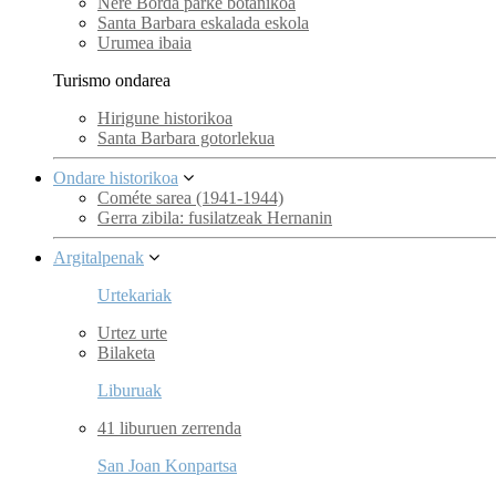
Nere Borda parke botanikoa
Santa Barbara eskalada eskola
Urumea ibaia
Turismo ondarea
Hirigune historikoa
Santa Barbara gotorlekua
Ondare historikoa
Cométe sarea (1941-1944)
Gerra zibila: fusilatzeak Hernanin
Argitalpenak
Urtekariak
Urtez urte
Bilaketa
Liburuak
41 liburuen zerrenda
San Joan Konpartsa