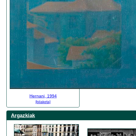
Hernani, 1994
[bilaketa]
Argazkiak