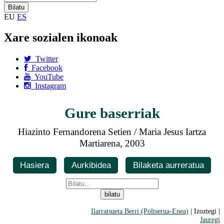
EU
ES
Xare sozialen ikonoak
Twitter
Facebook
YouTube
Instagram
Gure baserriak
Hiazinto Fernandorena Setien / Maria Jesus Iartza
Martiarena, 2003
Hasiera
Aurkibidea
Bilaketa aurreratua
Ilarratsueta Berri (Poltserua-Enea)
| Izoztegi |
Jauregi