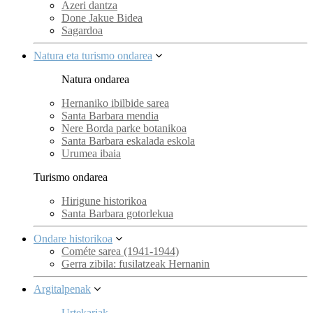
Azeri dantza
Done Jakue Bidea
Sagardoa
Natura eta turismo ondarea
Natura ondarea
Hernaniko ibilbide sarea
Santa Barbara mendia
Nere Borda parke botanikoa
Santa Barbara eskalada eskola
Urumea ibaia
Turismo ondarea
Hirigune historikoa
Santa Barbara gotorlekua
Ondare historikoa
Cométe sarea (1941-1944)
Gerra zibila: fusilatzeak Hernanin
Argitalpenak
Urtekariak