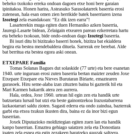
beheko txokoko erreka ondoan dagoen etxe honi bere garaian
ipinitakoa. Honen harira, Asteasuko Sarasolatarrek baserria erosi
zutenean, hala esan omen zien herrikide batek baserriaren izena
Izoztegi
zela esandakoan: “Ez dik izen earra”!
Lasarterekin muga egiten duen Hernaniko azken baserria,
Jauregi-Lasarte bidean, Zelaigain etxearen parean ezkerretara hartu
eta beheko txokoan, bide ondo-ondoan dago
Izoztegi
baserria.
Bi isuri ditu bi bizitzako baserri honek, bizitza bat ekialdera
begira eta bestea mendebaldera dituela. Sarrerak ere berebat. Alde
bat berritua eta bestea egora aski onean.
ETXEPARE Familia
Tomas Solanas Bagues dut solaskide (77 urte) eta bere esanetan
1940. urte inguruan erosi zuten baserria bertan maizter zeuden Joxe
Etxepare Etxepare eta Nieves Burutaran Biriarte, emaztearen
gurasoek. Hiru seme-alaba izan zituzten baina bi gazterik hil eta
Mari Karmen bakarrik atera zen aurrera.
Hala, ordea, Joxe 1960. urtean hil egin zen eta handik urte
batzuetara lursail bat utzi eta beste gainontzekoa Irazustabarrena
lazkaotarrari saldu zioten. Sagasti ederra eta ondo zaindua, bazterrak
garbi eta etxea txukun ikusten dira, baina ez da inor bizi egun
baserrian.
Joxek Diputazioko moldiztegian egiten zuen lan eta handik
kanpo baserrian. Emaztea gehiago saiatzen zela eta Donostiara
joaten zela esnea eta egin zezakeen baratzeko gauzak saltzera.