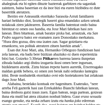
ahaleginak eta bi egiten dituzte bazterrak garbitzen eta sagastiak
zaintzen, baina baserrian ez da inor bizi eta euren bizibidea ez dute
baserritik ateratzen.
Berriro ere Asteasutik etorritako Sarasola-Arruti familiaren
hariari helduko diot, Izoztegik baserri gisa emandako azken urteak
nolakoak ziren jakitearren. Baserria familia batentzat ondo baina
birentzat ez omen oso handia, eta Joxe Mari fabrikan hasi zen
lanean. Bien bitartean, amak baratze pixka bat, arrautzak, eta
San
Pedro sagarra
batez ere eramaten zuen Donostiako merkatura.
“Hura diru gozua, diru ona izaten zan. Sagar goiztiarra eta
emankorra, sos politak ateratzen zituen harekin amak”.
Esan dut Joxe Mari, aita, Hernaniko Orbegozo fundizioan hasi
zela lanean, eta badu bere bizitzan ahaztuko ez duen esperientzia
bitxi bat. Goizeko 5:30etan
Pitikar
ren barrena lanera ilunpetan
zihoala halako argi distira izugarria ikusi omen bere inguruan,
bizikletaren atzetik. Ziztu bizian
trepeta
haren aurretik, Etxerreagako
maldan goitik behera, ez omen zen berak nahi ordurako lantegira
iritsi. Beste nonbaitetik etorritako
ovni
edo horietakoren bat zelakoan
dago Joxe Mari.
Alabaina, bestelako kontuak ere bagenituen. Esaterako, “nere
arreba Feli gazterik hasi zan Errekaldeko Bianchi fabrikan lanean,
baina denbora gutxi iraun zuen. Egun batean, negu partean, goizean
iluna eta mutil bat atera zitzaion nonbait bidera. Gaur
eraso sexuala
esango genuke, eta neska zeharo izutu eta
hanka-joko
ederrean
etorria zan etxera”. Esanik doa, garai haietan ere hainbat beldur eta