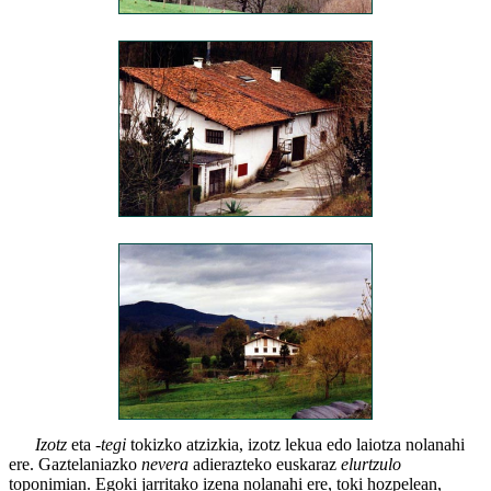
Izotz
eta
-tegi
tokizko atzizkia, izotz lekua edo laiotza nolanahi
ere. Gaztelaniazko
nevera
adierazteko euskaraz
elurtzulo
toponimian. Egoki jarritako izena nolanahi ere, toki hozpelean,