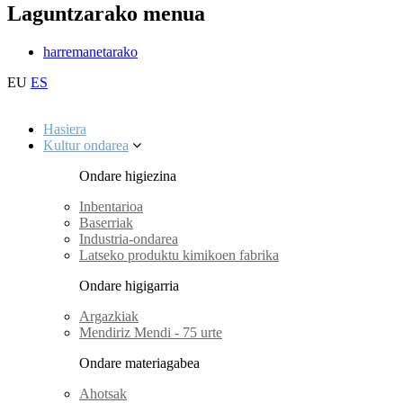
Laguntzarako menua
harremanetarako
EU
ES
Hasiera
Kultur ondarea
Ondare higiezina
Inbentarioa
Baserriak
Industria-ondarea
Latseko produktu kimikoen fabrika
Ondare higigarria
Argazkiak
Mendiriz Mendi - 75 urte
Ondare materiagabea
Ahotsak