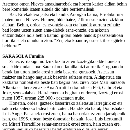
Astemea omen Nieves amaginarrebak eta horren kariaz aldian behin
bere komeriak izaten zituela dio nire berriemaileak.
Bai, Errekaldera jaitsi eta handik Añorgan barna, Errotaburura
joaten omen Nieves. Hemen, bide batez, 2 litro esne uzten zizkion
alabari. Behin, ordea, esne-ontzia ostu eta handik aurrera zuhaitz
bati lotuta uzten zuten ama-alabek esne-ontzia, eta askotan
entzundakoa nola behin kamioi-gidari batek handik pasatzerakoan
hori ikusi eta oihukatu zion: “Zer, etxekoandre, esneak ihes egiteko
beldurra!”.
SARASOLA Familia
Zinez ez dakigu nortzuk bizitu ziren Izoztegiko alde honetan
solaskide dudan Joxe Sarasolaren familia bizi aurretik. Gogoan du
berak lau urte zituela erosi zutela baserria gurasoek. Asteasun
maizter eta hango nagusiak baserria saltzera atera. Aldapatsua eta
kaxkarra nonbait eta beste bati begira hasi ziren Joxe Mari Sarasola
Alkorta eta bere emazte Ana Arruti Lertxundi eta Feli, Gabriel eta
Joxe, seme-alabak. Han-hemenka begiratu ondoren, Izoztegi erosi
zuten 1957. urtean 225.000,- pezetaren truke.
Honetan, ordea, gazteek baserrirako zaletasun larregirik ez eta,
saldu eta kalerako bidea hartu zuten. Handik eta harat, Donostiako
Luis Angel Paisanek erosi zuen, baina baserriak ez zuen jarraipenik
izan, eta 1995. urtean beste donostiar batzuk, Jose Luis Lertxundi
eta Mirari Terradillos senar-emazteek erosi zuten, hain zuzen ere.
Soroak inguruko baserritar batek erabiltzen ditu, eta eurek