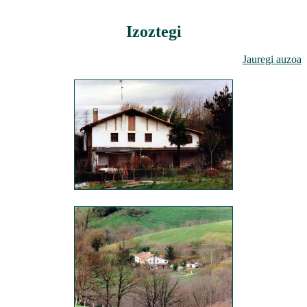
Izoztegi
Jauregi auzoa