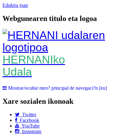
Edukira joan
Webgunearen titulo eta logoa
HERNANIko
Udala
Mostrar/ocultar men? principal de navegaci?n [eu]
Xare sozialen ikonoak
Twitter
Facebook
YouTube
Instagram