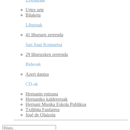
Urtez urte
Bilaketa
Liburuak
41 liburuen zerrenda
San Joan Konpartsa
29 liburuxken zerrenda
Bideoak
Azeri dantza
CD-ak
Hernanin entzuna
Hernaniko kaldereroak
Hernani Musika Eskola Publikoa
Txilibita Fanfarrea
José de Olaizola