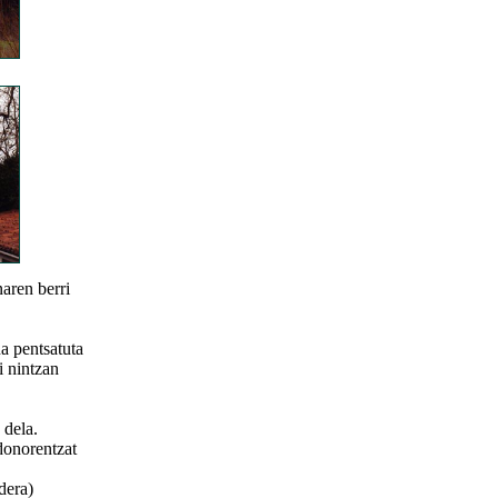
aren berri
a pentsatuta
i nintzan
 dela.
donorentzat
dera)