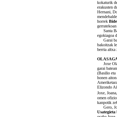
kokaturik de
erakusten du
Hernani, Do
mendebaldea
horrek
Bide
gerratekoan 
Santa Barba
egokiagoa d
Garai batea
bakoitzak le
berria altxa
OLASAGA
Joxe Olasa
garai batea
(Basilio eta
honen aiton
Ameriketara
Elizondo A
Joxe, Joana,
omen ofizioz
kanpotik zeb
Gero, Joana
Usategieta
osaba Joxe,