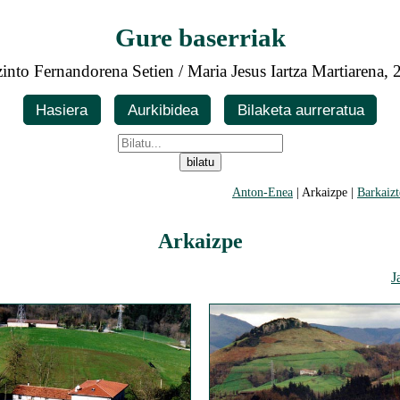
Gure baserriak
into Fernandorena Setien / Maria Jesus Iartza Martiarena,
Hasiera
Aurkibidea
Bilaketa aurreratua
Anton-Enea
| Arkaizpe |
Barkaizt
Arkaizpe
J