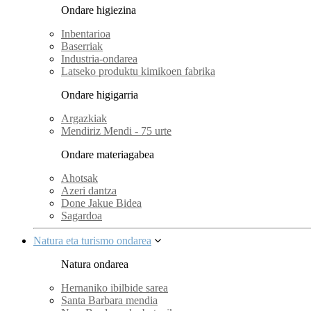
Ondare higiezina
Inbentarioa
Baserriak
Industria-ondarea
Latseko produktu kimikoen fabrika
Ondare higigarria
Argazkiak
Mendiriz Mendi - 75 urte
Ondare materiagabea
Ahotsak
Azeri dantza
Done Jakue Bidea
Sagardoa
Natura eta turismo ondarea
Natura ondarea
Hernaniko ibilbide sarea
Santa Barbara mendia