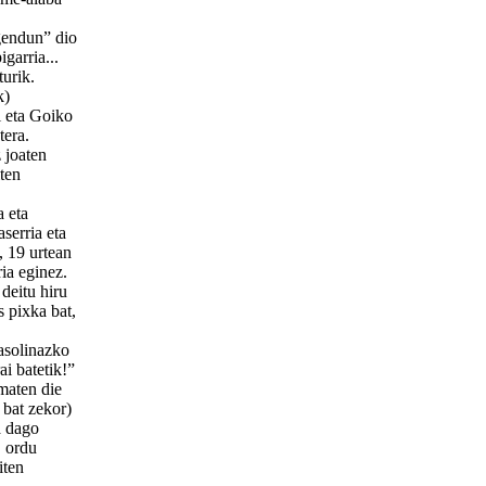
gendun” dio
garria...
turik.
k)
i eta Goiko
tera.
 joaten
iten
 eta
serria eta
, 19 urtean
ria eginez.
deitu hiru
s pixka bat,
asolinazko
i batetik!”
maten die
 bat zekor)
a dago
, ordu
iten