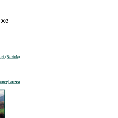
 2003
egi (Barriola)
auregi auzoa