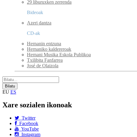
29 liburuxken zerrenda
Bideoak
Azeri dantza
CD-ak
Hernanin entzuna
Hernaniko kaldereroak
Hernani Musika Eskola Publikoa
Txilibita Fanfarrea
José de Olaizola
EU
ES
Xare sozialen ikonoak
Twitter
Facebook
YouTube
Instagram