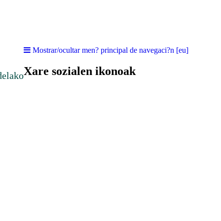
Mostrar/ocultar men? principal de navegaci?n [eu]
Xare sozialen ikonoak
delako