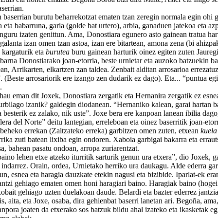
serrian.
errian burutu beharrekotzat ematen tzan zeregin normala egin ohi 
 eta babarruna, garia (golde bat urtero), arbia, ganaduen jatekoa eta azpi
nguru izaten genittun. Ama, Donostiara egunero asto gainean tratua har
galanta izan omen tzan astoa, izan ere bitartean, amona zena (bi ahizpa
kargaturik eta
burutea
buru gainean harturik oinez egiten zuten Jaureg
barna Donostiarako joan-etorria, beste urnietar eta auzoko batzuekin ba
n, Arrikarten, elkartzen zan taldea. Zenbait alditan arrosarioa errezatuz
 (Beste arrosariorik ere izango zen dudarik ez dago). Eta... “puntua eg
.
 eman dit Joxek, Donostiara zergatik eta Hernanira zergatik ez esnea
urbilago izanik? galdegin diodanean. “Hernaniko kalean, garai hartan ba
 besterik ez zalako, nik uste”. Joxe bera ere kanpoan lanean ibilia dago
era del Norte” deitu lantegian, erreleboan eta oinez baserritik joan-etor
eko errekan (Zaltzateko erreka) garbitzen omen zuten, etxean
kuela
ika zuti batean lixiba egin ondoren. Xaboia garbigai bakarra eta erraut
sa, bahean pasatu ondoan, arropa zuriarentzat.
o lehen etxe atzeko iturritik sarturik genun ura etxera”, dio Joxek, g
indarrez. Orain, ordea, Urnietako herriko ura daukagu. Alde ederra gara
esnea eta haragia dauzkate etekin nagusi eta bizibide. Iparlat-ek era
antzi gehiago ematen omen honi haragiari baino. Haragiak baino (hogei
xobait gehiago uzten duelakoan daude. Belardi eta bazter ederrez jantzi
is, aita, eta Joxe, osaba, dira gehienbat baserri lanetan ari. Begoña, ama
npora joaten da etxerako sos batzuk bildu ahal izateko eta ikasketak eg