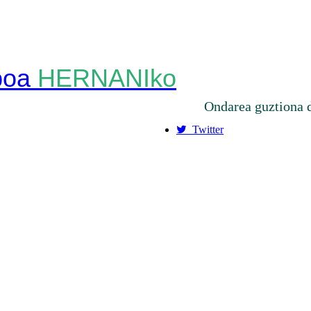
HERNANIko
Ondarea guztiona 
Twitter