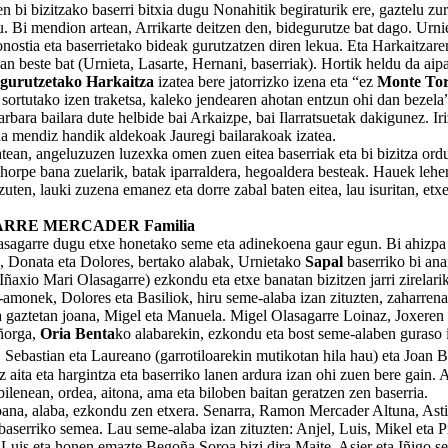
n bi bizitzako baserri bitxia dugu Nonahitik begiraturik ere, gaztelu zur
. Bi mendion artean, Arrikarte deitzen den, bidegurutze bat dago. Urni
nostia eta baserrietako bideak gurutzatzen diren lekua. Eta Harkaitzare
n beste bat (Urnieta, Lasarte, Hernani, baserriak). Hortik heldu da aip
gurutzetako Harkaitza
izatea bere jatorrizko izena eta “ez
Monte Tor
sortutako izen traketsa, kaleko jendearen ahotan entzun ohi dan bezela
ra bailara dute helbide bai Arkaizpe, bai Ilarratsuetak dakigunez. Ir
a mendiz handik aldekoak Jauregi bailarakoak izatea.
n, angeluzuzen luzexka omen zuen eitea baserriak eta bi bizitza ordu
horpe bana zuelarik, batak iparraldera, hegoaldera besteak. Hauek lehe
 zuten, lauki zuzena emanez eta dorre zabal baten eitea, lau isuritan, etxe
RRE MERCADER Familia
garre dugu etxe honetako seme eta adinekoena gaur egun. Bi ahizpa
n, Donata eta Dolores, bertako alabak, Urnietako
Sapal
baserriko bi ana
 Iñaxio Mari Olasagarre) ezkondu eta etxe banatan bizitzen jarri zirelari
-amonek, Dolores eta Basiliok, hiru seme-alaba izan zituzten, zaharren
 gaztetan joana, Migel eta Manuela. Migel Olasagarre Loinaz, Joxeren 
ñorga,
Oria Benta
ko alabarekin, ezkondu eta bost seme-alaben guraso i
 Sebastian eta Laureano (garrotiloarekin mutikotan hila hau) eta Joan B
 aita eta hargintza eta baserriko lanen ardura izan ohi zuen bere gain. A
ilenean, ordea, aitona, ama eta biloben baitan geratzen zen baserria.
, alaba, ezkondu zen etxera. Senarra, Ramon Mercader Altuna, Ast
baserriko semea. Lau seme-alaba izan zituzten: Anjel, Luis, Mikel eta Pi
 Luis eta honen emazte Begoña Soroa bizi dira Maite, Asier eta Iñigo s