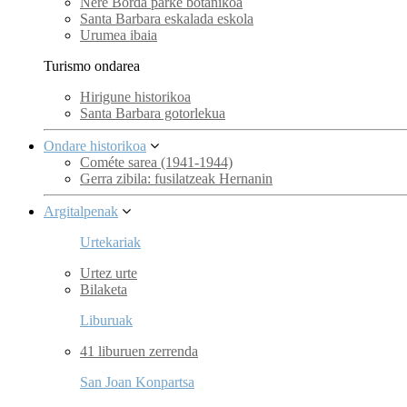
Nere Borda parke botanikoa
Santa Barbara eskalada eskola
Urumea ibaia
Turismo ondarea
Hirigune historikoa
Santa Barbara gotorlekua
Ondare historikoa
Cométe sarea (1941-1944)
Gerra zibila: fusilatzeak Hernanin
Argitalpenak
Urtekariak
Urtez urte
Bilaketa
Liburuak
41 liburuen zerrenda
San Joan Konpartsa