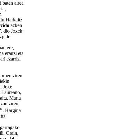
i baten airea
eta,
n
atu Harkaitz
cido
azken
”, dio Joxek.
izpide
an ere,
na erauzi eta
ari ezarriz.
 omen ziren
iekin
k. Joxe
a Laureano,
aita, Maria
zan ziren:
ta
. Hargina
ita
igarragako
li. Orain,
eme-alaba