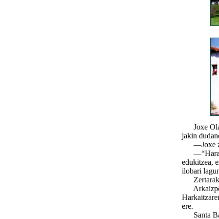
Joxe Olasag
jakin dudane
—Joxe zer e
—“Hara, esa
edukitzea, e
ilobari lagu
Zertarako, 
Arkaizpe et
Harkaitzare
ere.
Santa Barba