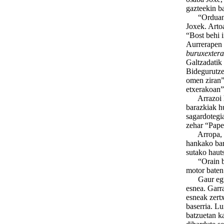
gazteekin ba
“Orduan bas
Joxek. Artoa
“Bost behi i
Aurrerapen 
buruxextera
Galtzadatik 
Bidegurutzea
omen ziran”.
etxerakoan”
Arrazoi hau
barazkiak h
sagardotegia
zehar “Papel
Arropa, beh
hankako barr
sutako haut
“Orain bain
motor baten 
Gaur egun, 
esnea. Garr
esneak zert
baserria. Lu
batzuetan ka