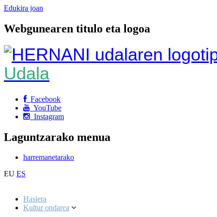
Edukira joan
Webgunearen titulo eta logoa
Udala
Facebook
YouTube
Instagram
Laguntzarako menua
harremanetarako
EU
ES
Hasiera
Kultur ondarea