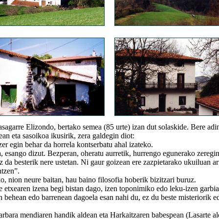
arre Elizondo, bertako semea (85 urte) izan dut solaskide. Bere adin
an eta sasoikoa ikusirik, zera galdegin diot:
gin behar da horrela kontserbatu ahal izateko.
ngo dizut. Bezperan, oheratu aurretik, hurrengo egunerako zeregin
z da besterik nere ustetan. Ni gaur goizean ere zazpietarako ukuiluan ar
ntzen”.
nion neure baitan, hau baino filosofia hoberik bizitzari buruz.
xearen izena begi bistan dago, izen toponimiko edo leku-izen garbia
n behean edo barrenean dagoela esan nahi du, ez du beste misteriorik e
ra mendiaren handik aldean eta Harkaitzaren babespean (Lasarte al