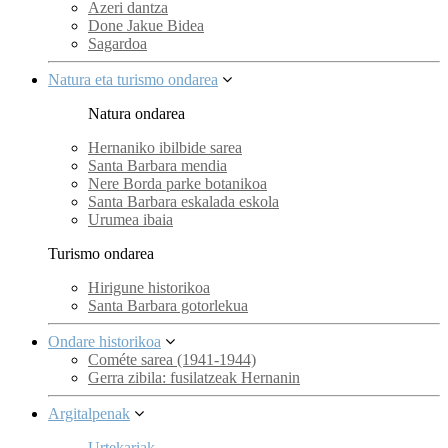
Azeri dantza
Done Jakue Bidea
Sagardoa
Natura eta turismo ondarea
Natura ondarea
Hernaniko ibilbide sarea
Santa Barbara mendia
Nere Borda parke botanikoa
Santa Barbara eskalada eskola
Urumea ibaia
Turismo ondarea
Hirigune historikoa
Santa Barbara gotorlekua
Ondare historikoa
Cométe sarea (1941-1944)
Gerra zibila: fusilatzeak Hernanin
Argitalpenak
Urtekariak