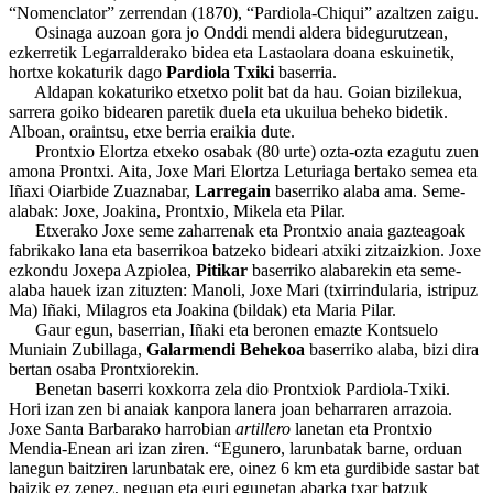
“Nomenclator” zerrendan (1870), “Pardiola-Chiqui” azaltzen zaigu.
Osinaga auzoan gora jo Onddi mendi aldera bidegurutzean,
ezkerretik Legarralderako bidea eta Lastaolara doana eskuinetik,
hortxe kokaturik dago
Pardiola Txiki
baserria.
Aldapan kokaturiko etxetxo polit bat da hau. Goian bizilekua,
sarrera goiko bidearen paretik duela eta ukuilua beheko bidetik.
Alboan, oraintsu, etxe berria eraikia dute.
Prontxio Elortza etxeko osabak (80 urte) ozta-ozta ezagutu zuen
amona Prontxi. Aita, Joxe Mari Elortza Leturiaga bertako semea eta
Iñaxi Oiarbide Zuaznabar,
Larregain
baserriko alaba ama. Seme-
alabak: Joxe, Joakina, Prontxio, Mikela eta Pilar.
Etxerako Joxe seme zaharrenak eta Prontxio anaia gazteagoak
fabrikako lana eta baserrikoa batzeko bideari atxiki zitzaizkion. Joxe
ezkondu Joxepa Azpiolea,
Pitikar
baserriko alabarekin eta seme-
alaba hauek izan zituzten: Manoli, Joxe Mari (txirrindularia, istripuz
Ma) Iñaki, Milagros eta Joakina (bildak) eta Maria Pilar.
Gaur egun, baserrian, Iñaki eta beronen emazte Kontsuelo
Muniain Zubillaga,
Galarmendi Behekoa
baserriko alaba, bizi dira
bertan osaba Prontxiorekin.
Benetan baserri koxkorra zela dio Prontxiok Pardiola-Txiki.
Hori izan zen bi anaiak kanpora lanera joan beharraren arrazoia.
Joxe Santa Barbarako harrobian
artillero
lanetan eta Prontxio
Mendia-Enean ari izan ziren. “Egunero, larunbatak barne, orduan
lanegun baitziren larunbatak ere, oinez 6 km eta gurdibide sastar bat
baizik ez zenez, neguan eta euri egunetan abarka txar batzuk