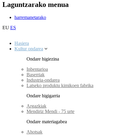
Laguntzarako menua
harremanetarako
EU
ES
Hasiera
Kultur ondarea
Ondare higiezina
Inbentarioa
Baserriak
Industria-ondarea
Latseko produktu kimikoen fabrika
Ondare higigarria
Argazkiak
Mendiriz Mendi - 75 urte
Ondare materiagabea
Ahotsak