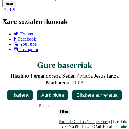
EU
ES
Xare sozialen ikonoak
Twitter
Facebook
YouTube
Instagram
Gure baserriak
Hiazinto Fernandorena Setien / Maria Jesus Iartza
Martiarena, 2003
Hasiera
Aurkibidea
Bilaketa aurreratua
Pardiola Goikoa (Joxepe-Enea)
| Pardiola
Txiki (Goñiti-Enea, Oñati-Enea) |
Sarobe