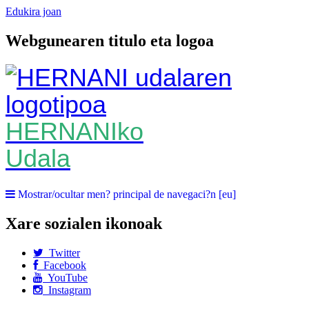
Edukira joan
Webgunearen titulo eta logoa
HERNANIko
Udala
Mostrar/ocultar men? principal de navegaci?n [eu]
Xare sozialen ikonoak
Twitter
Facebook
YouTube
Instagram