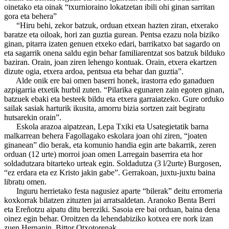
oinetako eta oinak “txurnioraino lokatzetan ibili ohi ginan sarritan
gora eta behera”
“Hiru behi, zekor batzuk, orduan etxean hazten ziran, etxerako
baratze eta oiloak, hori zan guztia gurean. Pentsa ezazu nola biziko
ginan, pitarra izaten genuen etxeko edari, barrikatxo bat sagardo on
eta sagarrik onena saldu egin behar familiarentzat sos batzuk bilduko
baziran. Orain, joan ziren lehengo kontuak. Orain, etxera ekartzen
dizute ogia, etxera ardoa, pentsua eta behar dan guztia”.
Alde onik ere bai omen baserri honek, irastorra edo ganaduen
azpigarria etxetik hurbil zuten. “Pilarika egunaren zain egoten ginan,
batzuek ebaki eta besteek bildu eta etxera garraiatzeko. Gure orduko
sailak sasiak harturik ikusita, amorru bizia sortzen zait begiratu
hutsarekin orain”.
Eskola arazoa aipatzean, Lepa Txiki eta Usategietatik barna
malkarrean behera Fagollagako eskolara joan ohi ziren, “joaten
ginanean” dio berak, eta komunio handia egin arte bakarrik, zeren
orduan (12 urte) morroi joan omen Larregain baserrira eta hor
soldadutzara bitarteko urteak egin. Soldadutza (3 l/2urte) Burgosen,
“ez erdara eta ez Kristo jakin gabe”. Gerrakoan, juxtu-juxtu baina
libratu omen.
Inguru herrietako festa nagusiez aparte “bilerak” deitu erromeria
koxkorrak bilatzen zituzten jai arratsaldetan. Aranoko Benta Berri
eta Ereñotzu aipatu ditu bereziki. Sasoia ere bai orduan, baina dena
oinez egin behar. Oroitzen da lehendabiziko kotxea ere nork izan
zuen Hernanin, Bittor Otxotorenak.