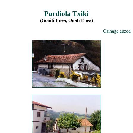
Pardiola Txiki
(Goñiti-Enea
,
Oñati-Enea)
Osinaga auzoa