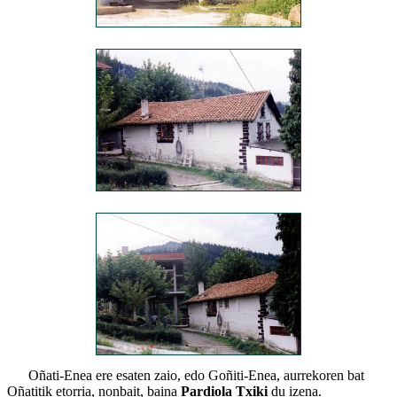
Oñati-Enea ere esaten zaio, edo Goñiti-Enea, aurrekoren bat
Oñatitik etorria, nonbait, baina
Pardiola Txiki
du izena.