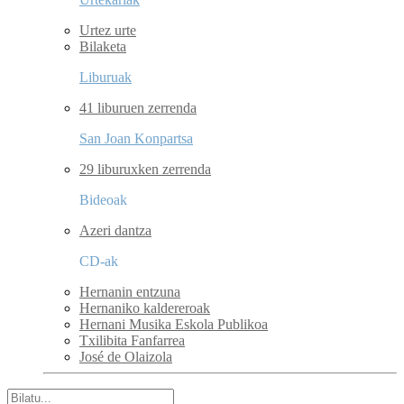
Urtez urte
Bilaketa
Liburuak
41 liburuen zerrenda
San Joan Konpartsa
29 liburuxken zerrenda
Bideoak
Azeri dantza
CD-ak
Hernanin entzuna
Hernaniko kaldereroak
Hernani Musika Eskola Publikoa
Txilibita Fanfarrea
José de Olaizola