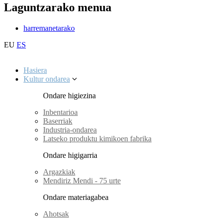
Laguntzarako menua
harremanetarako
EU
ES
Hasiera
Kultur ondarea
Ondare higiezina
Inbentarioa
Baserriak
Industria-ondarea
Latseko produktu kimikoen fabrika
Ondare higigarria
Argazkiak
Mendiriz Mendi - 75 urte
Ondare materiagabea
Ahotsak