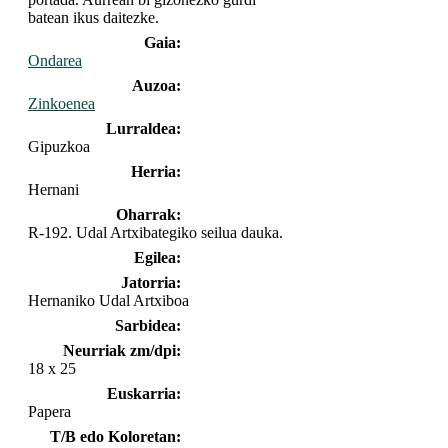
batean ikus daitezke.
Gaia:
Ondarea
Auzoa:
Zinkoenea
Lurraldea:
Gipuzkoa
Herria:
Hernani
Oharrak:
R-192. Udal Artxibategiko seilua dauka.
Egilea:
Jatorria:
Hernaniko Udal Artxiboa
Sarbidea:
Neurriak zm/dpi:
18 x 25
Euskarria:
Papera
T/B edo Koloretan: