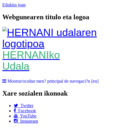
Edukira joan
Webgunearen titulo eta logoa
HERNANIko
Udala
Mostrar/ocultar men? principal de navegaci?n [eu]
Xare sozialen ikonoak
Twitter
Facebook
YouTube
Instagram