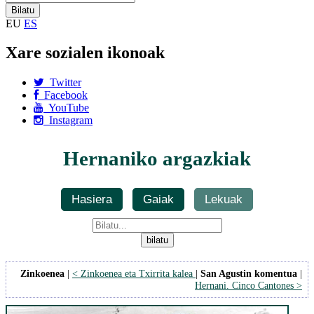
EU
ES
Xare sozialen ikonoak
Twitter
Facebook
YouTube
Instagram
Hernaniko argazkiak
Hasiera
Gaiak
Lekuak
Zinkoenea
|
< Zinkoenea eta Txirrita kalea
|
San Agustin komentua
|
Hernani. Cinco Cantones >