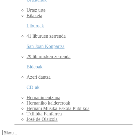
Urtez urte
Bilaketa
Liburuak
41 liburuen zerrenda
San Joan Konpartsa
29 liburuxken zerrenda
Bideoak
Azeri dantza
CD-ak
Hernanin entzuna
Hernaniko kaldereroak
Hernani Musika Eskola Publikoa
Txilibita Fanfarrea
José de Olaizola