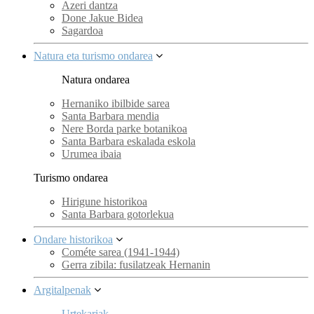
Azeri dantza
Done Jakue Bidea
Sagardoa
Natura eta turismo ondarea
Natura ondarea
Hernaniko ibilbide sarea
Santa Barbara mendia
Nere Borda parke botanikoa
Santa Barbara eskalada eskola
Urumea ibaia
Turismo ondarea
Hirigune historikoa
Santa Barbara gotorlekua
Ondare historikoa
Cométe sarea (1941-1944)
Gerra zibila: fusilatzeak Hernanin
Argitalpenak
Urtekariak