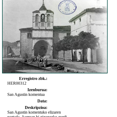
Erregistro zbk.:
HER00312
Izenburua:
San Agustin komentua
Data:
Deskripzioa:
San Agustin komentuko elizaren
portada. Aurrean bi gizonezko gurdi