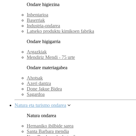
Ondare higiezina
Inbentarioa
Baserriak
Industria-ondarea
Latseko produktu kimikoen fabrika
Ondare higigarria
Argazkiak
Mendiriz Mendi - 75 urte
Ondare materiagabea
Ahotsak
Azeri dantza
Done Jakue Bidea
Sagardoa
Natura eta turismo ondarea
Natura ondarea
Hernaniko ibilbide sarea
Santa Barbara mendia