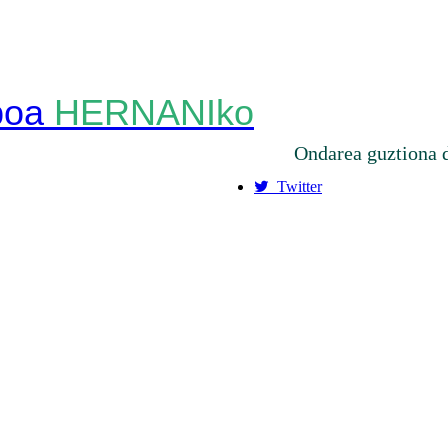
HERNANIko
Ondarea guztiona 
Twitter