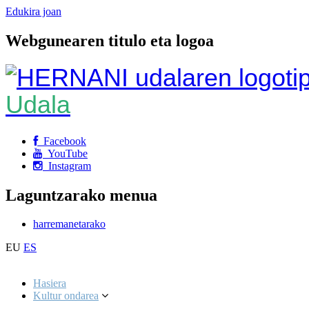
Edukira joan
Webgunearen titulo eta logoa
Udala
Facebook
YouTube
Instagram
Laguntzarako menua
harremanetarako
EU
ES
Hasiera
Kultur ondarea