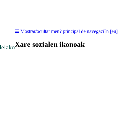
Mostrar/ocultar men? principal de navegaci?n [eu]
Xare sozialen ikonoak
delako