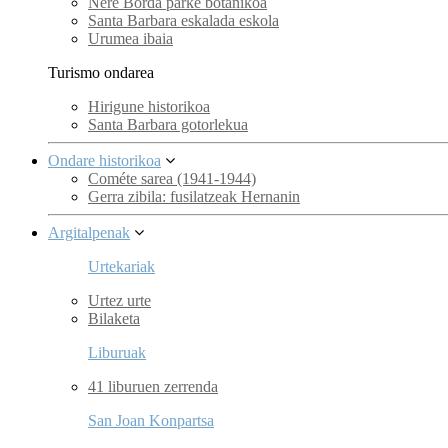
Nere Borda parke botanikoa
Santa Barbara eskalada eskola
Urumea ibaia
Turismo ondarea
Hirigune historikoa
Santa Barbara gotorlekua
Ondare historikoa
Cométe sarea (1941-1944)
Gerra zibila: fusilatzeak Hernanin
Argitalpenak
Urtekariak
Urtez urte
Bilaketa
Liburuak
41 liburuen zerrenda
San Joan Konpartsa