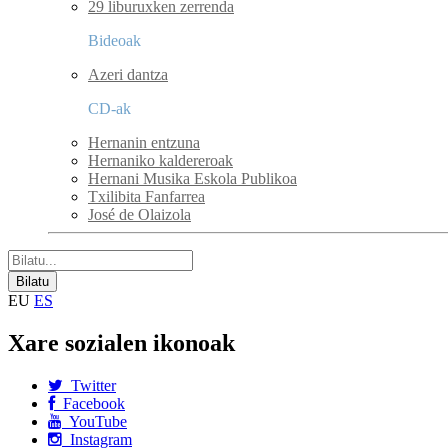
29 liburuxken zerrenda
Bideoak
Azeri dantza
CD-ak
Hernanin entzuna
Hernaniko kaldereroak
Hernani Musika Eskola Publikoa
Txilibita Fanfarrea
José de Olaizola
EU
ES
Xare sozialen ikonoak
Twitter
Facebook
YouTube
Instagram