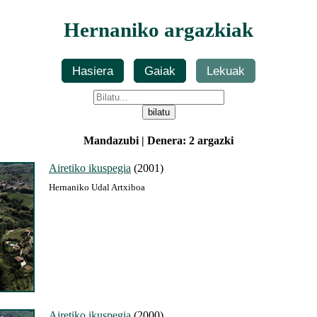
Hernaniko argazkiak
Hasiera
Gaiak
Lekuak
Mandazubi | Denera: 2 argazki
Airetiko ikuspegia
(2001)
Hernaniko Udal Artxiboa
Airetiko ikuspegia
(2000)