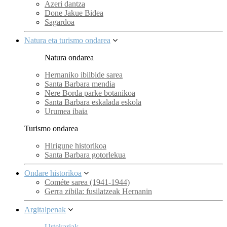
Azeri dantza
Done Jakue Bidea
Sagardoa
Natura eta turismo ondarea
Natura ondarea
Hernaniko ibilbide sarea
Santa Barbara mendia
Nere Borda parke botanikoa
Santa Barbara eskalada eskola
Urumea ibaia
Turismo ondarea
Hirigune historikoa
Santa Barbara gotorlekua
Ondare historikoa
Cométe sarea (1941-1944)
Gerra zibila: fusilatzeak Hernanin
Argitalpenak
Urtekariak