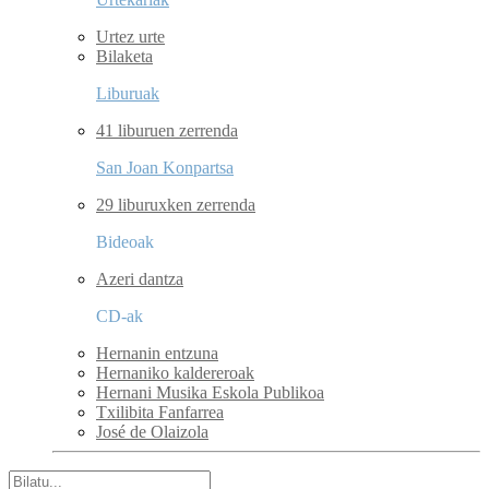
Urtez urte
Bilaketa
Liburuak
41 liburuen zerrenda
San Joan Konpartsa
29 liburuxken zerrenda
Bideoak
Azeri dantza
CD-ak
Hernanin entzuna
Hernaniko kaldereroak
Hernani Musika Eskola Publikoa
Txilibita Fanfarrea
José de Olaizola