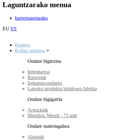
Laguntzarako menua
harremanetarako
EU
ES
Hasiera
Kultur ondarea
Ondare higiezina
Inbentarioa
Baserriak
Industria-ondarea
Latseko produktu kimikoen fabrika
Ondare higigarria
Argazkiak
Mendiriz Mendi - 75 urte
Ondare materiagabea
Ahotsak