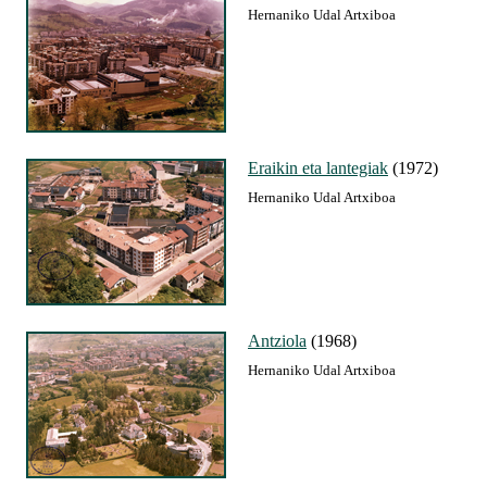
Hernaniko Udal Artxiboa
Eraikin eta lantegiak
(1972)
Hernaniko Udal Artxiboa
Antziola
(1968)
Hernaniko Udal Artxiboa