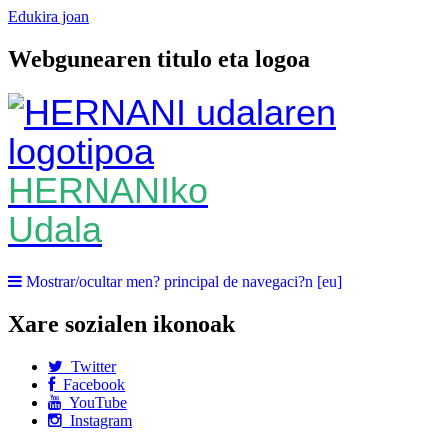
Edukira joan
Webgunearen titulo eta logoa
HERNANIko
Udala
Mostrar/ocultar men? principal de navegaci?n [eu]
Xare sozialen ikonoak
Twitter
Facebook
YouTube
Instagram