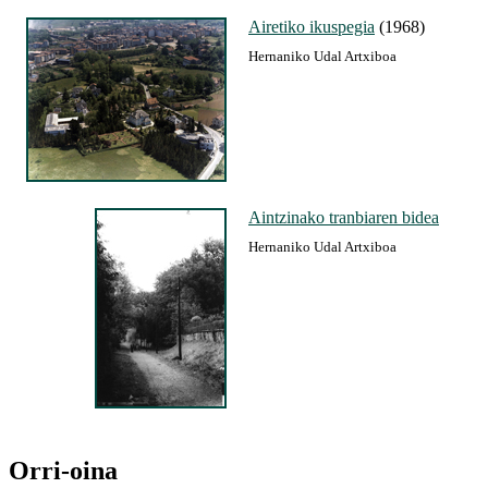
Airetiko ikuspegia
(1968)
Hernaniko Udal Artxiboa
Aintzinako tranbiaren bidea
Hernaniko Udal Artxiboa
Orri-oina