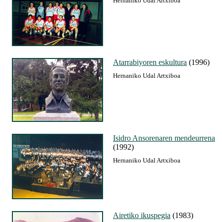
Hernaniko Udal Artxiboa
Atarrabiyoren eskultura
(1996)
Hernaniko Udal Artxiboa
Isidro Ansorenaren mendeurrena
(1992)
Hernaniko Udal Artxiboa
Airetiko ikuspegia
(1983)