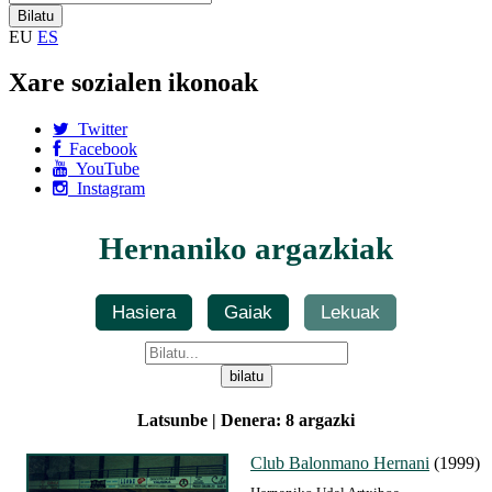
EU
ES
Xare sozialen ikonoak
Twitter
Facebook
YouTube
Instagram
Hernaniko argazkiak
Hasiera
Gaiak
Lekuak
Latsunbe | Denera: 8 argazki
Club Balonmano Hernani
(1999)