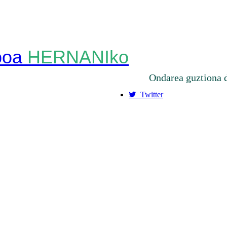
HERNANIko
Ondarea guztiona 
Twitter